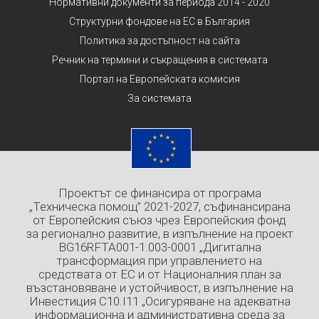
Нормативни документи за периода 2014 - 2020
Структурни фондове на ЕС в България
Политика за достъпност на сайта
Речник на термини и съкращения в системата
Портал на Европейската комисия
За системата
Проектът се финансира от програма
„Техническа помощ” 2021-2027, съфинансирана
от Европейския съюз чрез Европейския фонд
за регионално развитие, в изпълнение на проект
BG16RFTA001-1.003-0001 „Дигитална
трансформация при управлението на
средствата от ЕС и от Националния план за
възстановяване и устойчивост, в изпълнение на
Инвестиция C10.I11 „Осигуряване на адекватна
информационна и административна среда за