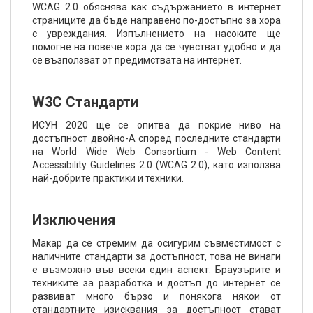
WCAG 2.0 обяснява как съдържанието в интернет
страниците да бъде направено по-достъпно за хора
с увреждания. Изпълнението на насоките ще
помогне на повече хора да се чувстват удобно и да
се възползват от предимствата на интернет.
W3C Стандарти
ИСУН 2020 ще се опитва да покрие ниво на
достъпност двойно-А според последните стандарти
на World Wide Web Consortium - Web Content
Accessibility Guidelines 2.0 (WCAG 2.0), като използва
най-добрите практики и техники.
Изключения
Макар да се стремим да осигурим съвместимост с
наличните стандарти за достъпност, това не винаги
е възможно във всеки един аспект. Браузърите и
техниките за разработка и достъп до интернет се
развиват много бързо и понякога някои от
стандартните изисквания за достъпност стават