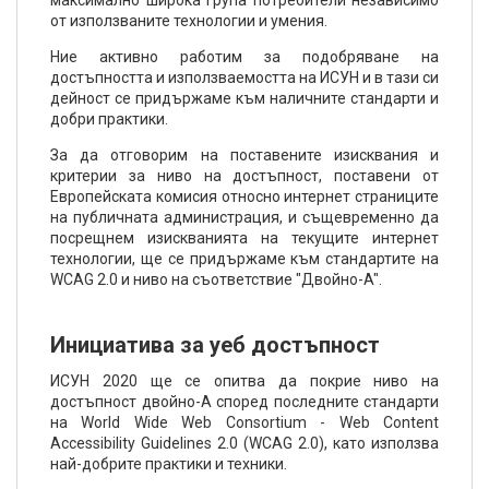
максимално широка група потребители независимо
от използваните технологии и умения.
Ние активно работим за подобряване на
достъпността и използваемостта на ИСУН и в тази си
дейност се придържаме към наличните стандарти и
добри практики.
За да отговорим на поставените изисквания и
критерии за ниво на достъпност, поставени от
Европейската комисия относно интернет страниците
на публичната администрация, и същевременно да
посрещнем изискванията на текущите интернет
технологии, ще се придържаме към стандартите на
WCAG 2.0 и ниво на съответствие "Двойно-A".
Инициатива за уеб достъпност
ИСУН 2020 ще се опитва да покрие ниво на
достъпност двойно-А според последните стандарти
на World Wide Web Consortium - Web Content
Accessibility Guidelines 2.0 (WCAG 2.0), като използва
най-добрите практики и техники.