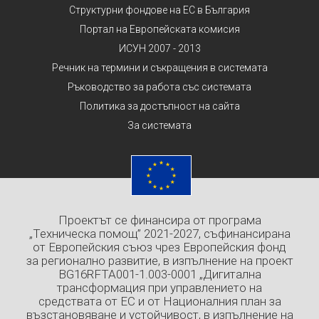
Структурни фондове на ЕС в България
Портал на Европейската комисия
ИСУН 2007 - 2013
Речник на термини и съкращения в системата
Ръководство за работа със системата
Политика за достъпност на сайта
За системата
Проектът се финансира от програма
„Техническа помощ” 2021-2027, съфинансирана
от Европейския съюз чрез Европейския фонд
за регионално развитие, в изпълнение на проект
BG16RFTA001-1.003-0001 „Дигитална
трансформация при управлението на
средствата от ЕС и от Националния план за
възстановяване и устойчивост, в изпълнение на