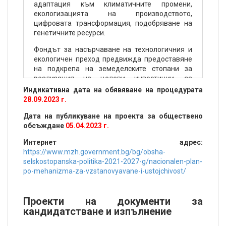
адаптация към климатичните промени,
екологизацията на производството,
цифровата трансформация, подобряване на
генетичните ресурси.
Фондът за насърчаване на технологичния и
екологичен преход предвижда предоставяне
на подкрепа на земеделските стопани за
реализация на целеви инвестиции, за
закупуване на материални и нематериални
Индикативна дата на обявяване на процедурата
активи за прилагане на дейности,
28.09.2023 г.
осигуряващи опазване на компонентите на
Дата на публикуване на проекта за обществено
околната среда и смекчаване на последиците
обсъждане
05.04.2023 г.
от климатичните промени, въвеждащи
иновативни производствени и цифрови
Интернет адрес:
технологии, технологии за производство и
https://www.mzh.government.bg/bg/obsha-
организация в селското стопанство, за
selskostopanska-politika-2021-2027-g/nacionalen-plan-
автоматизиране на работните процеси.
po-mehanizma-za-vzstanovyavane-i-ustojchivost/
Проекти на документи за
кандидатстване и изпълнение