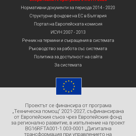
Нормативни документи за периода 2014 - 2020
Структурни фондове на ЕС в България
Портал на Европейската комисия
ИСУН 2007 - 2013
Речник на термини и съкращения в системата
Ръководство за работа със системата
Политика за достъпност на сайта
За системата
Проектът се финансира от програма
„Техническа помощ” 2021-2027, съфинансирана
от Европейския съюз чрез Европейския фонд
за регионално развитие, в изпълнение на проект
BG16RFTA001-1.003-0001 „Дигитална
трансформация при управлението на