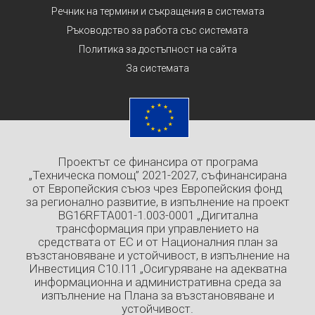
Речник на термини и съкращения в системата
Ръководство за работа със системата
Политика за достъпност на сайта
За системата
Проектът се финансира от програма
„Техническа помощ” 2021-2027, съфинансирана
от Европейския съюз чрез Европейския фонд
за регионално развитие, в изпълнение на проект
BG16RFTA001-1.003-0001 „Дигитална
трансформация при управлението на
средствата от ЕС и от Националния план за
възстановяване и устойчивост, в изпълнение на
Инвестиция C10.I11 „Осигуряване на адекватна
информационна и административна среда за
изпълнение на Плана за възстановяване и
устойчивост.