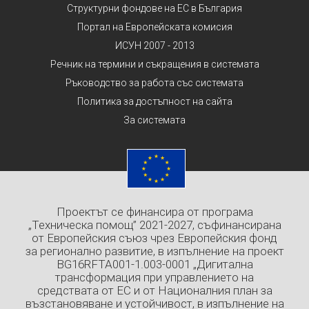
Структурни фондове на ЕС в България
Портал на Европейската комисия
ИСУН 2007 - 2013
Речник на термини и съкращения в системата
Ръководство за работа със системата
Политика за достъпност на сайта
За системата
Проектът се финансира от програма
„Техническа помощ” 2021-2027, съфинансирана
от Европейския съюз чрез Европейския фонд
за регионално развитие, в изпълнение на проект
BG16RFTA001-1.003-0001 „Дигитална
трансформация при управлението на
средствата от ЕС и от Националния план за
възстановяване и устойчивост, в изпълнение на