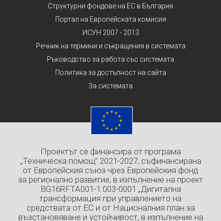
Структурни фондове на ЕС в България
Портал на Европейската комисия
ИСУН 2007 - 2013
Речник на термини и съкращения в системата
Ръководство за работа със системата
Политика за достъпност на сайта
За системата
Проектът се финансира от програма
„Техническа помощ” 2021-2027, съфинансирана
от Европейския съюз чрез Европейския фонд
за регионално развитие, в изпълнение на проект
BG16RFTA001-1.003-0001 „Дигитална
трансформация при управлението на
средствата от ЕС и от Националния план за
възстановяване и устойчивост, в изпълнение на