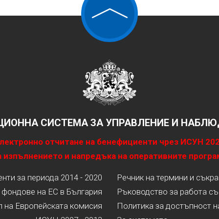
ИОННА СИСТЕМА ЗА УПРАВЛЕНИЕ И НАБЛЮД
лектронно отчитане на бенефициенти чрез ИСУН 20
 изпълнението и напредъка на оперативните програ
ти за периода 2014 - 2020
Речник на термини и съкр
 фондове на ЕС в България
Ръководство за работа съ
л на Европейската комисия
Политика за достъпност н