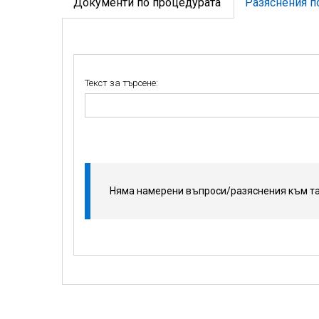
Документи по процедурата
Разяснения п
Текст за търсене:
Няма намерени въпроси/разяснения към та