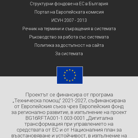
Структурни фондове на ЕС в България
Портал на Европейската комисия
ИСУН 2007 - 2013
Речник на термини и съкращения в системата
Ръководство за работа със системата
Политика за достъпност на сайта
За системата
Проектът се финансира от програма
„Техническа помощ” 2021-2027, съфинансирана
от Европейския съюз чрез Европейския фонд
за регионално развитие, в изпълнение на проект
BG16RFTA001-1.003-0001 „Дигитална
трансформация при управлението на
средствата от ЕС и от Националния план за
възстановяване и устойчивост, в изпълнение на