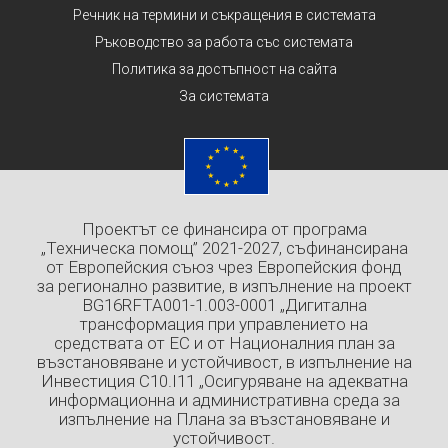
Речник на термини и съкращения в системата
Ръководство за работа със системата
Политика за достъпност на сайта
За системата
Проектът се финансира от програма
„Техническа помощ” 2021-2027, съфинансирана
от Европейския съюз чрез Европейския фонд
за регионално развитие, в изпълнение на проект
BG16RFTA001-1.003-0001 „Дигитална
трансформация при управлението на
средствата от ЕС и от Националния план за
възстановяване и устойчивост, в изпълнение на
Инвестиция C10.I11 „Осигуряване на адекватна
информационна и административна среда за
изпълнение на Плана за възстановяване и
устойчивост.