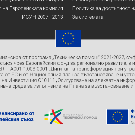
л на Европейската комисия
Политика за достъпност н
ИСУН 2007 - 2013
За системата
инансира от програма „Техническа помощ” 2021-2027, съ
съюз чрез Европейския фонд за регионално развитие, в 
6RFTA001-1.003-0001 „Дигитална трансформация при упра
а от ЕС и от Националния план за възстановяване и усто
 на Инвестиция C10.I11 „Осигуряване на адекватна инфо
ивна среда за изпълнение на Плана за възстановяване и 