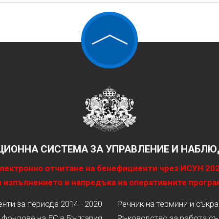
ИОННА СИСТЕМА ЗА УПРАВЛЕНИЕ И НАБЛЮД
лектронно отчитане на бенефициенти чрез ИСУН 20
 изпълнението и напредъка на оперативните програ
ти за периода 2014 - 2020
Речник на термини и съкр
 фондове на ЕС в България
Ръководство за работа съ