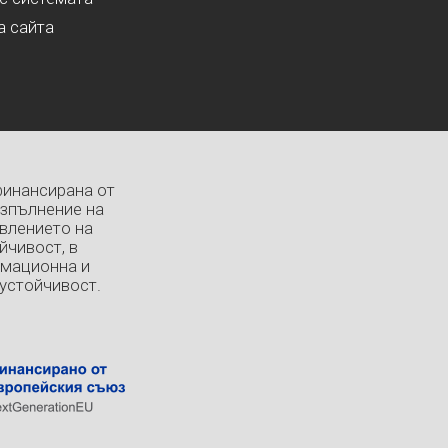
а сайта
финансирана от
изпълнение на
влението на
йчивост, в
рмационна и
устойчивост.