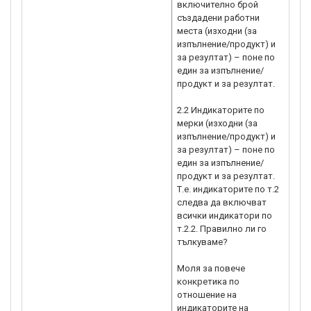
включително брой
66.
създадени работни
фин
места (изходни (за
обр
изпълнение/продукт) и
при
за резултат) – поне по
пос
един за изпълнение/
съг
продукт и за резултат.
съ
про
2.2 Индикаторите по
мерки (изходни (за
изпълнение/продукт) и
за резултат) – поне по
един за изпълнение/
продукт и за резултат.
Т.е. индикаторите по т.2.1
следва да включват
всички индикатори по
т.2.2. Правилно ли го
тълкуваме?
Моля за повече
конкретика по
отношение на
индикаторите на