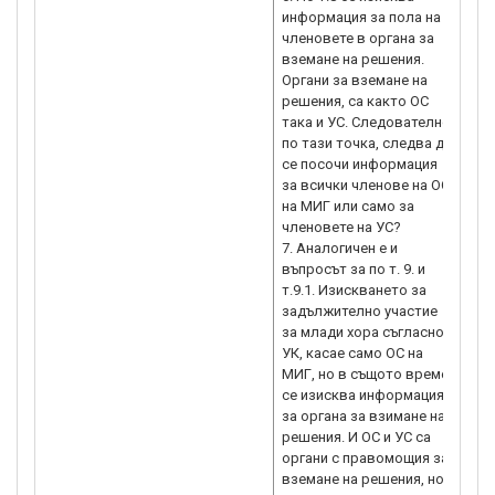
информация за пола на
членовете в органа за
вземане на решения.
Органи за вземане на
решения, са както ОС
така и УС. Следователно
по тази точка, следва да
се посочи информация
за всички членове на ОС
на МИГ или само за
членовете на УС?
7. Аналогичен е и
въпросът за по т. 9. и
т.9.1. Изискването за
задължително участие
за млади хора съгласно
УК, касае само ОС на
МИГ, но в същото време
се изисква информация
за органа за взимане на
решения. И ОС и УС са
органи с правомощия за
вземане на решения, но с