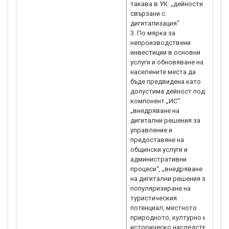
такава в УК: „дейности
свързани с
дигитализация“
3. По мярка за
непроизводствени
инвестиции в основни
услуги и обновяване на
населените места да
бъде предвидена като
допустима дейност под
компонент „ИС“:
„внедряване на
дигитални решения за
управление и
предоставяне на
общински услуги и
административни
процеси“, „внедряване
на дигитални решения за
популяризиране на
туристическия
потенциал, местното
природното, културно и
историческо наследство