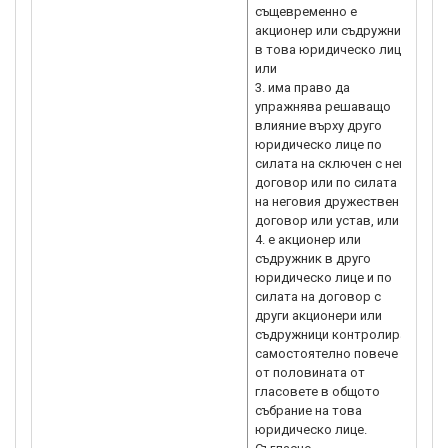
същевременно е
акционер или съдружник
в това юридическо лице,
или
3. има право да
упражнява решаващо
влияние върху друго
юридическо лице по
силата на сключен с него
договор или по силата
на неговия дружествен
договор или устав, или
4. е акционер или
съдружник в друго
юридическо лице и по
силата на договор с
други акционери или
съдружници контролира
самостоятелно повече
от половината от
гласовете в общото
събрание на това
юридическо лице.