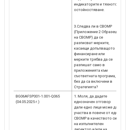
индикаторите и тяхното
остойностяване.
3.Следва ли в СВОМР
(Приложение 2 Образец
на СВОМР) да се
разписват мерките,
касаещи допълващото
финансиране или
мерките трябва да се
разпишат само в
приложенията към
съответната програма,
без да са включени в
Стратегията?
BG06AFSP001-1.001-Q065
1. Моля, да дадете
65.
(04.05.2025 г.)
еднозначен отговор
слу
дали едно лице може да
за 
участва в повече от една
дир
СВОМР в качеството си
при
на изпълнителен
ВОМ
директор и/или на
пов