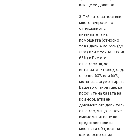
как ще се доказват.
сто
мак
3. Тъй като са постъпили
фин
много въпроси по
най
отношение на
инв
интензитета на
фун
помощната (относно
дъл
това дали е до 65% (до
опр
50%) или е точно 50% или
доп
65%) и Вие сте
цел
отговорили, че
уле
интензитетът следва да
на 
е точно 50% или 65%,
про
моля, да аргументирате
„Зе
Вашето становище, като
дог
посочите на базата на
пр
кой нормативен
(на
документ сте дали този
В д
отговор, защото вече
въп
имаме запитване на
представители на
местната общност на
какво основание