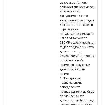
свързаност“, „нови
селскостопански методи
и технологии“.
Допустимо ли освен
включването на отделна
дейност „Изготвяне на
стратегия за
интелигентни селища“ по
някоя от мерките в
СВОМР в други мерки да
бъдат предвидени като
допустими под
компонент „ИС“, някой от
посочените в УК
примерни допустими
дейности, като на
пример:
1. По мярка за
подпомагане на
земеделските
производители да бъде
предвидена като
допустима дейност под
компонент „ИС“: „нови