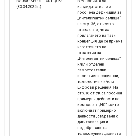
BG06AFSP001-1.001-Q063
В Условията за
63.
(30.04.2025 г.)
кандидатстване е
кан
посочена дефиниция за
инт
„Интелигентни селища“
свъ
на стр. 36, от която
доп
става ясно, че за
мод
прилагането на тази
раб
концепция ще се приема
или
изготвянето на
тер
стратегия за
ико
„Интелигентни селища“
нов
и/или отделни
тех
самостоятелни
моб
иновативни социални,
про
технологични и/или
По 
цифрови решения. На
дей
стр.16 от УК са посочени
съз
примерни дейности по
сел
компонент „ИС“ които
на 
включват примерно
63.
дейности „свързани с
63.
дигитализация и
инт
подобряване на
в т
телекомуникационната
кан