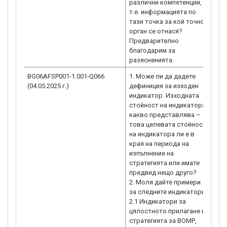
различни компетенции,
т.е. информацията по
тази точка за кой точно
орган се отнася?
Предварително
благодарим за
BG06AFSP001-1.001-Q066
1. Може ли да дадете
66.
(04.05.2025 г.)
дефиниция за изходен
инд
индикатор. Изходната
раз
стойност на индикатора
кан
какво представлява –
това целевата стойност
66.
на индикатора ли е в
инд
края на периода на
при
изпълнение на
наи
стратегията или имате
про
предвид нещо друго?
отд
2. Моля дайте примери
Инф
за следните индикатори:
инд
2.1 Индикатори за
раз
цялостното прилагане на
кан
стратегията за ВОМР,