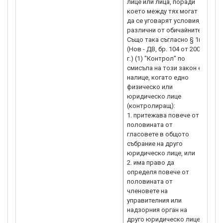
лице или лица, поради
което между тях могат
да се уговарят условия,
различни от обичайните.
Също така съгласно § 1в.
(Нов - ДВ, бр. 104 от 2007
г.) (1) "Контрол" по
смисъла на този закон е
налице, когато едно
физическо или
юридическо лице
(контролиращ):
1. притежава повече от
половината от
гласовете в общото
събрание на друго
юридическо лице, или
2. има право да
определя повече от
половината от
членовете на
управителния или
надзорния орган на
друго юридическо лице и