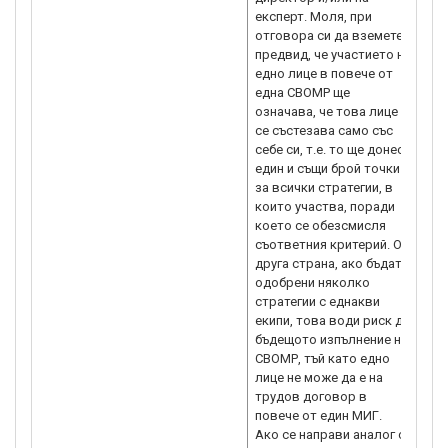
експерт. Моля, при
отговора си да вземете
65.
предвид, че участието на
въп
едно лице в повече от
„Ко
една СВОМР ще
ино
означава, че това лице
202
се състезава само със
на 
себе си, т.е. то ще донесе
ино
един и същи брой точки
да 
за всички стратегии, в
въп
които участва, поради
по 
което се обезсмисля
по 
съответния критерий. От
Изп
друга страна, ако бъдат
вк
одобрени няколко
сът
стратегии с еднакви
под
екипи, това води риск до
стр
бъдещото изпълнение на
Въп
СВОМР, тъй като едно
под
лице не може да е на
под
трудов договор в
обя
повече от един МИГ.
цел
Ако се направи аналог с
пр