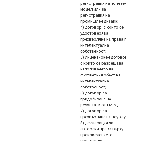
регистрация на полезен
коя
модел или за
от 
регистрация на
на 
промишлен дизайн;
паз
4) договор, с който се
про
удостоверява
е н
прехвърляне на права по
(ил
интелектуална
или
собственост;
кои
5) лицензионен договор,
от 
с който се разрешава
пре
използването на
орг
съответния обект на
пре
интелектуална
В д
собственост;
зап
6) договор за
док
придобиване на
ино
резултати от НИРД;
нив
7) договор за
пр
прехвърляне на ноу-хау;
про
8) декларация за
коя
авторски права върху
нац
произведението,
изп
предмет на
УО