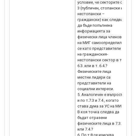
условие, че секторите са
67.
3 (публичен, стопански и
про
нестопански –
соц
граждански) как следва
да 
да бъде попълнена
информацията за
67.
физически лица членове
67.
на МИГ самоопределили
в П
се като представители
за 
на гражданския-
тех
нестопански сектор в т.
кат
6.3. или в т. 6.4.?
реш
Физическите лица
Общ
местни лидери са
представители на
67.
социални интереси.
съб
5. Аналогичен е въпросът
и по т.7.3 и 7.4., когато
67.
става дума за УС на МИГ.
съб
В коя точка следва да
бъдат отразени
физическите лица в 7.3.
или 7.4.?
6. По т.8 се изисква