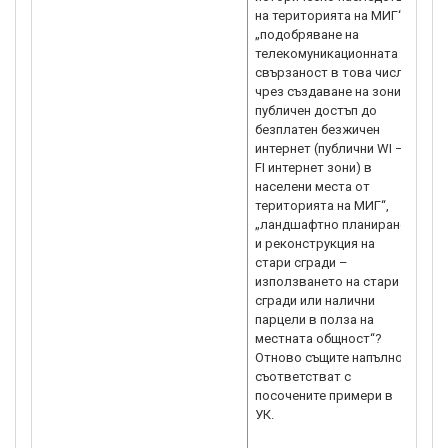
на територията на МИГ“,
„подобряване на
телекомуникационната
свързаност в това число
чрез създаване на зони с
публичен достъп до
безплатен безжичен
интернет (публични WI –
FI интернет зони) в
населени места от
територията на МИГ“,
„ландшафтно планиране
и реконструкция на
стари сгради –
използването на стари
сгради или налични
парцели в полза на
местната общност“?
Отново същите напълно
съответстват с
посочените примери в
УК.