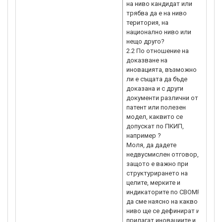
на ниво кандидат или
про
трябва да е на ниво
нач
територия, на
кри
национално ниво или
инт
нещо друго?
пос
2.2 По отношение на
при
доказване на
инт
иновацията, възможно
огр
ли е същата да бъде
на 
доказана и с други
оси
документи различни от
към
патент или полезен
стр
модел, каквито се
фи
допускат по ПКИП,
В т
например ?
кан
Моля, да дадете
изп
недвусмислен отговор,
вк
защото е важно при
дей
структурирането на
%“ 
целите, мерките и
е в
индикаторите по СВОМР
73,
да сме наясно на какво
202
ниво ще се дефинират и
инт
прилагат иновациите и
се 