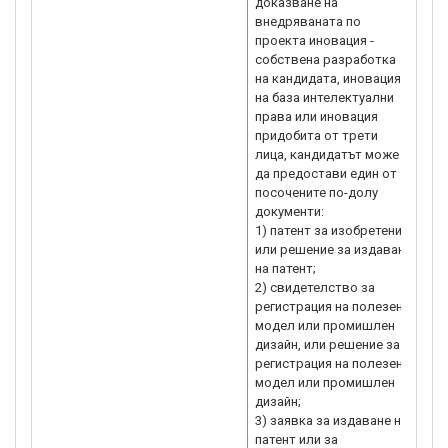
доказване на
тер
внедряваната по
иде
проекта иновация -
сле
собствена разработка
не
на кандидата, иновация
на 
на база интелектуални
тер
права или иновация
Нар
придобита от трети
Man
лица, кандидатът може
Col
да предостави един от
on 
посочените по-долу
OEC
документи:
Eur
1) патент за изобретение
нов
или решение за издаване
про
на патент;
две
2) свидетелство за
ра
регистрация на полезен
про
модел или промишлен
пре
дизайн, или решение за
пре
регистрация на полезен
пот
модел или промишлен
във
дизайн;
пре
3) заявка за издаване на
Про
патент или за
под