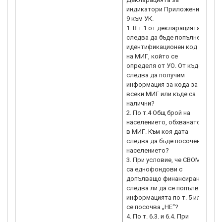
индикатори Приложение
ще 
9 към УК.
Евр
1. В т.1 от декларацията
бъд
следва да бъде попълнен
вси
идентификационен код
ел
на МИГ, който се
пол
определя от УО. От къде
код
следва да получим
неа
информация за кода за
фо
всеки МИГ или къде са
МИГ
налични?
2. По т.4 Общ брой на
67.
населението, обхванато
ста
в МИГ. Към коя дата
дек
следва да бъде посочено
населението?
67.
3. При условие, че СВОМР
пр
са еднофондови с
рес
допълващо финансиране
стр
следва ли да се попълва
връ
информацията по т. 5 или
кои
се посочва „НЕ“?
фин
4. По т. 6.3. и 6.4. При