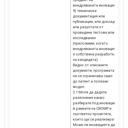
внедряваната иновация;
под
9) техническа
про
документация или
про
публикации, или доклади,
до
или резултати от
в и
проведени тестове или
изследвания
65.
(приложими, когато
за 
внедряваната иновация
за
е собствена разработка
„Ин
на кандидата).
пом
Видно от описаните
едн
документи, програмата
на 
не се ограничава само
над
до патент и полезен
опр
модел.
кан
2.1 Моля да дадете
пр
разяснение какво
обс
разбирате под иновации
опр
в рамките на СВОМР и
мяр
съответно проектите,
на 
които ще се реализират?
опр
Може ли иновацията да е
усл