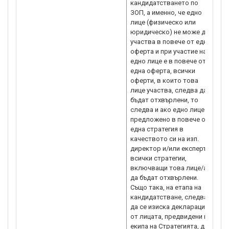
кандидатстването по
съо
ЗОП, а именно, че едно
рам
лице (физическо или
при
юридическо) не може да
мес
участва в повече от една
бюд
оферта и при участие на
раз
едно лице е в повече от
ПМС
една оферта, всички
до
оферти, в които това
ПКИ
лице участва, следва да
зад
бъдат отхвърлени, то
фи
следва и ако едно лице е
вн
предложено в повече от
ино
една стратегия в
про
качеството си на изп.
про
директор и/или експерт,
пре
всички стратегии,
поп
включващи това лице/а
обл
да бъдат отхвърлени.
202
Също така, на етапа на
цел
кандидатстване, следва
(на
да се изиска декларация
оча
от лицата, предвидени в
про
екипа на Стратегията, да
осн