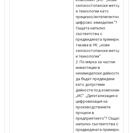
селскостопански методи
и технологии като
прецизно/интелигентно/
цифрово земеделие.“?
Същата напълно
съответства с
предвидената примерна
такава в УК: „нови
селскостопански методи
и технологии“
2. По мярка за частни
инвестиции в
неземеделски дейности
да бъдат предвидени
като допустими
дейности под компонент
„ИС“: „Дигитализация и
цифровизация на
производствените
процеси в
предприятието“? Същата
напълно съответства с
предвидената примерна