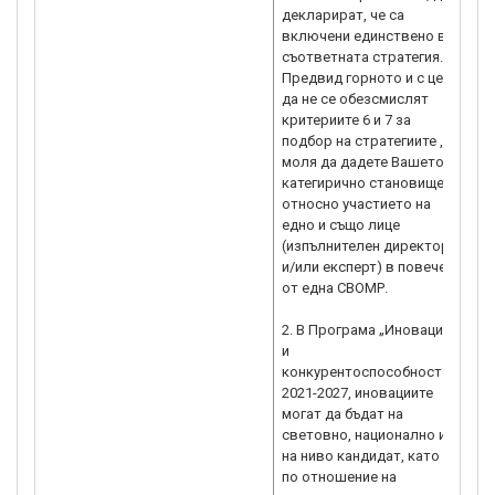
декларират, че са
да 
включени единствено в
изи
съответната стратегия.
Ука
Предвид горното и с цел
ПМ
да не се обезсмислят
орг
критериите 6 и 7 за
„Ко
подбор на стратегиите ,
ино
моля да дадете Вашето
Усл
категирично становище
про
относно участието на
По
едно и също лице
вк
(изпълнителен директор
инф
и/или експерт) в повече
ини
от една СВОМР.
да
по 
2. В Програма „Иновации
в с
и
изб
конкурентоспособност“
до
2021-2027, иновациите
ПК
могат да бъдат на
Съ
световно, национално и
за
на ниво кандидат, като
за
по отношение на
про