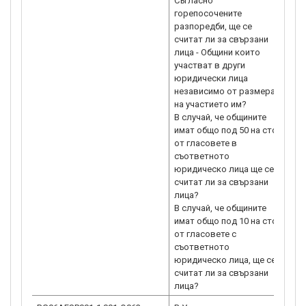
Съгласно
горепосочените
разпоредби, ще се
считат ли за свързани
лица - Общини които
участват в други
юридически лица
независимо от размера
на участието им?
В случай, че общините
имат общо под 50 на сто
от гласовете в
съответното
юридическо лица ще се
считат ли за свързани
лица?
В случай, че общините
имат общо под 10 на сто
от гласовете с
съответното
юридическо лица, ще се
считат ли за свързани