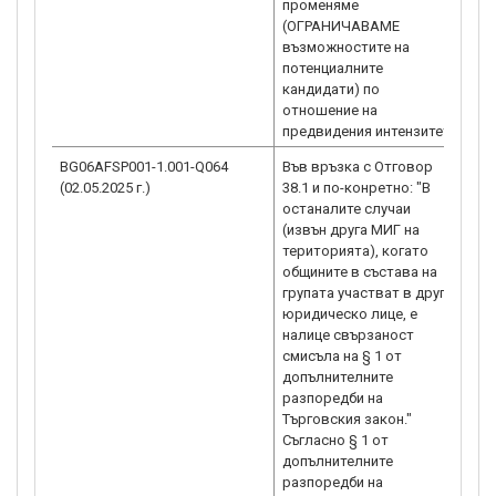
променяме
(ОГРАНИЧАВАМЕ
възможностите на
потенциалните
кандидати) по
отношение на
предвидения интензитет.
BG06AFSP001-1.001-Q064
Във връзка с Отговор
Съг
(02.05.2025 г.)
38.1 и по-конретно: "В
Усл
останалите случаи
мес
(извън друга МИГ на
нед
територията), когато
чле
общините в състава на
упр
групата участват в друго
лиц
юридическо лице, е
сми
налице свързаност
раз
смисъла на § 1 от
с д
допълнителните
упр
разпоредби на
пре
Търговския закон."
пъл
Съгласно § 1 от
упр
допълнителните
на 
разпоредби на
пре