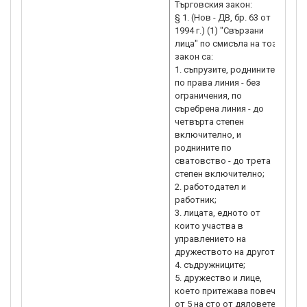
Търговския закон:
пъ
§ 1. (Нов - ДВ, бр. 63 от
орг
1994 г.) (1) "Свързани
Зад
лица" по смисъла на този
отн
закон са:
сит
1. съпрузите, роднините
на 
по права линия - без
орг
ограничения, по
пре
съребрена линия - до
на 
четвърта степен
В д
включително, и
въп
роднините по
сватовство - до трета
степен включително;
2. работодател и
работник;
3. лицата, едното от
които участва в
управлението на
дружеството на другото;
4. съдружниците;
5. дружество и лице,
което притежава повече
от 5 на сто от дяловете и