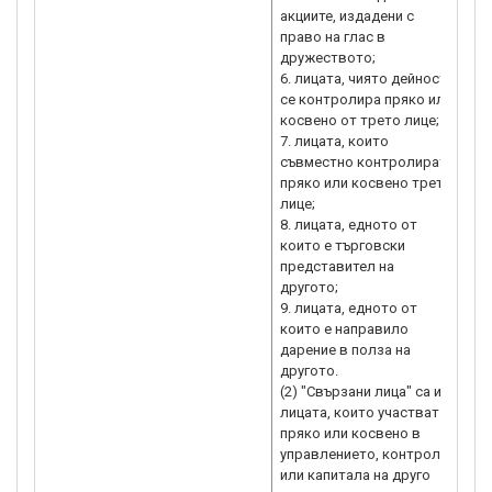
акциите, издадени с
право на глас в
дружеството;
6. лицата, чиято дейност
се контролира пряко или
косвено от трето лице;
7. лицата, които
съвместно контролират
пряко или косвено трето
лице;
8. лицата, едното от
които е търговски
представител на
другото;
9. лицата, едното от
които е направило
дарение в полза на
другото.
(2) "Свързани лица" са и
лицата, които участват
пряко или косвено в
управлението, контрола
или капитала на друго