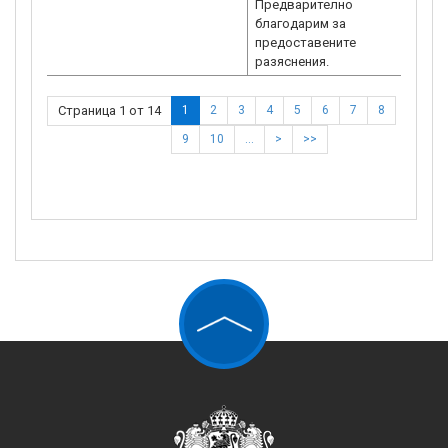
Предварително
благодарим за
предоставените
Страница 1 от 14
1
2
3
4
5
6
7
8
9
10
…
>
>>