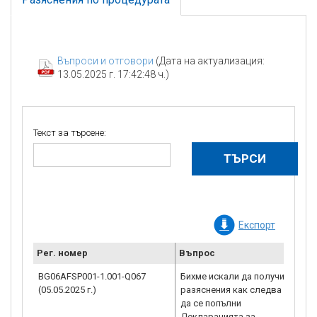
Въпроси и отговори
(Дата на актуализация:
13.05.2025 г. 17:42:48 ч.)
Текст за търсене:
Експорт
Рег. номер
Въпрос
Ра
BG06AFSP001-1.001-Q067
Бихме искали да получим
67.
(05.05.2025 г.)
разяснения как следва
на 
да се попълни
УО 
Декларацията за
стр