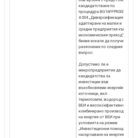
кандидатстване по
процедура BG16FFPR003-
4.004 „Диверсификация и
адаптиране на малки и
средни предприятия към
икономическия преход“,
бихме искали да получим
разяснение по следния
въпрос:
Допустимо ли е
микропредприятие да
кандидатства за
инвестиции във
възобновяеми енергийни
източници, вкл.
термопомпи, водород от
ВЕИ и високоефективно
комбинирано производство
на енергия от ВЕИ при
условията на режим
„Инвестиционни помощи за
насърчаване на енергията