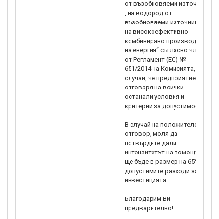
от възобновяеми източници
, на водород от
възобновяеми източници и
на високоефективно
комбинирано производство
на енергия“ съгласно чл. 41
от Регламент (ЕС) №
651/2014 на Комисията, в
случай, че предприятието
отговаря на всички
останали условия и
критерии за допустимост?
В случай на положителен
отговор, моля да
потвърдите дали
интензитетът на помощта
ще бъде в размер на 65% от
допустимите разходи за
инвестицията.
Благодарим Ви
предварително!