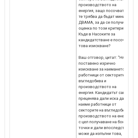
производството на
енергия, защо посочвате че
те трябва да бъдат минимум
ДВАМА, за да се получи
оценка по този критерий -
Къде в Насоките за
кандидатстване е посочено
това изискване?
Ваш отговор, цитат: "Няма
поставено изрично
изискване за наемането на
работници от секторите на
въгледобива и
производството на
енергия. Кандидатът сам
преценява дали иска да
наеме работници от
секторите на въгледобива и
производството на енергия
с цел получаване на бонус
точки и дали впоследствие
може да изпълни това,