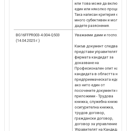
или това може да включва
един или няколко процеса.
Така написан критерия е
много субективен и моля да
дадете разяснения.
BG16FFPR003-4.004-Q503
Уважаеми дами и господа,
(14.04.2025 г.)
Какъв документ следва да
представи управителят на
фирмата кандидат за
доказване на
Професионален опит на
кандидата в областта на
предприемаческата идея ,
ако нито един от
посочените документи не са
приложими - Трудова
книжка, служебна книжка,
осигурителна книжка,
трудов договор,
граждански договор,
договор за управление.
Управителят на Кандидата е