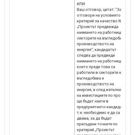
ИЛИ
Ваш отговор, цитат: "За да
отговори на условието по
критерий за качество № 5
„Проектът предвижда
наемането на работници от
секторите на въгледобива и
производството на
енергия“, кандидатът
следва да предвиди
наемането на работници,
които преди това са
работили в секторите на
въгледобива и
производството на
енергия, и след изпълнение
на инвестициите по проекта
ще бъдат наети в
предприятието-кандидат,
т.е. необходимо е да са поне
двама, за да бъдат
присъдени точките по
критерий „Проектът