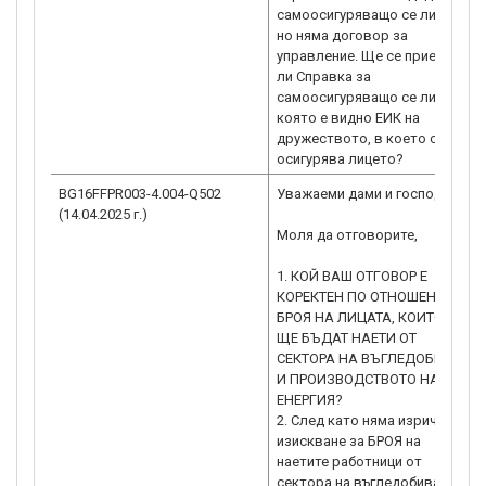
самоосигуряващо се лице,
но няма договор за
управление. Ще се приеме
ли Справка за
самоосигуряващо се лице, в
която е видно ЕИК на
дружеството, в което се
осигурява лицето?
BG16FFPR003-4.004-Q502
Уважаеми дами и господа,
(14.04.2025 г.)
Моля да отговорите,
1. КОЙ ВАШ ОТГОВОР Е
КОРЕКТЕН ПО ОТНОШЕНИЕ
БРОЯ НА ЛИЦАТА, КОИТО
ЩЕ БЪДАТ НАЕТИ ОТ
СЕКТОРА НА ВЪГЛЕДОБИВА
И ПРОИЗВОДСТВОТО НА
ЕНЕРГИЯ?
2. След като няма изрично
изискване за БРОЯ на
наетите работници от
сектора на въгледобива и