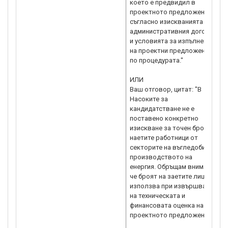
което е предвидил в
проектното предложение,
съгласно изискванията на
административния договор
и условията за изпълнение
на проектни предложения
по процедурата."
ИЛИ
Ваш отговор, цитат: "В
Насоките за
кандидатстване не е
поставено конкретно
изискване за точен брой на
наетите работници от
секторите на въгледобива и
производството на
енергия. Обръщам внимание,
че броят на заетите лица се
използва при извършване
на техническата и
финансовата оценка на
проектното предложение."