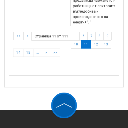
предвижда наемането на
работници от секторите на
въгледобива и
производството на
<<
<
Страница 11 от 111
…
6
7
8
9
10
11
12
13
14
15
…
>
>>