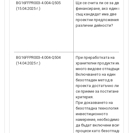
BG16FFPR003-4.004-Q505
Ще се счита ли се за двойно
(15.04.2025 г.)
финансиране, ако един и
същ кандидат има две
проектни предложения с
различни дейности?
BG16FFPR003-4.004-Q504
При преработката на
(14.04.2025 г.)
хранителни продукти има
много видове отпадъци.
Включването на един
безотпаден метод в
проекта достатъчно ли е да
се приеме за постигане на
критерия.
При доказването на
безотпадна технология в
инвестиционното
намерение, необходимо ли е
да бъдат включени всички
процеси като безотпадни