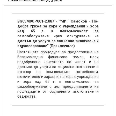
BG05M9OP001-2.087 - "МИГ Самоков - По-
добра грижа за хора с увреждания и хора
над 65 г. в невъзможност за
самообслужване чрез осигуряване на
достъп до услуги за социално включване и
здравеопазване” (Приключила)
Настоящата процедура за предоставяне на
безвъзмездна финансова помощ цели
подобряване качеството на живот и на
достъпа до услуги за социално включване в
отговор на комплексните потребности,
включително и здравни, на хора с увреждания
и хора над 65 г. в невъзможност за
самообслужване с цел преодоляването на
последиците от социалното изключване и
бедността.