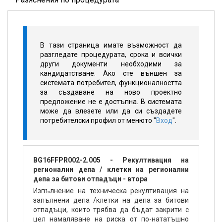
В тази страница имате възможност да
разгледате процедурата, срока и всички
други документи необходими за
кандидатстване. Ако сте външен за
системата потребител, функционалността
за създаване на ново проектно
предложение не е достъпна. В системата
може да влезете или да си създадете
потребителски профил от менюто "
Вход
".
BG16FFPR002-2.005 - Рекултивация на
регионални депа / клетки на регионални
депа за битови отпадъци - втора
Изпълнение на техническа рекултивация на
запълнени депа /клетки на депа за битови
отпадъци, които трябва да бъдат закрити с
цел намаляване на риска от по-нататъшно