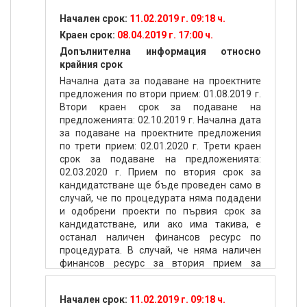
Начален срок:
11.02.2019 г. 09:18 ч.
Краен срок:
08.04.2019 г. 17:00 ч.
Допълнителна информация относно
крайния срок
Начална дата за подаване на проектните
предложения по втори прием: 01.08.2019 г.
Втори краен срок за подаване на
предложенията: 02.10.2019 г. Начална дата
за подаване на проектните предложения
по трети прием: 02.01.2020 г. Трети краен
срок за подаване на предложенията:
02.03.2020 г. Прием по втория срок за
кандидатстване ще бъде проведен само в
случай, че по процедурата няма подадени
и одобрени проекти по първия срок за
кандидатстване, или ако има такива, е
останал наличен финансов ресурс по
процедурата. В случай, че няма наличен
финансов ресурс за втория прием за
кандидатстване, процедурата ще бъде
прекратена. Прием по третия срок за
Начален срок:
11.02.2019 г. 09:18 ч.
кандидатстване ще бъде проведен само в