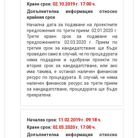
случай, че по процедурата няма подадени
Краен срок:
02.10.2019 г. 17:00 ч.
и одобрени проекти по втория срок за
Допълнителна информация относно
кандидатстване, или ако има такива, е
крайния срок
останал наличен финансов ресурс по
Начална дата за подаване на проектните
процедурата. В случай, че няма наличен
предложения по трети прием: 02.01.2020 г.
финансов ресурс за втория прием за
Трети краен срок за подаване на
кандидатстване, процедурата ще бъде
предложенията: 02.03.2020 г. Прием по
прекратена.
третия срок за кандидатстване ще бъде
проведен само в случай, че по процедурата
няма подадени и одобрени проекти по
втория срок за кандидатстване, или ако
има такива, е останал наличен финансов
ресурс по процедурата. В случай, че няма
наличен финансов ресурс за трети прием
за кандидатстване, процедурата ще бъде
прекратена.
Начален срок:
11.02.2019 г. 09:18 ч.
Краен срок:
02.03.2020 г. 17:00 ч.
Допълнителна информация относно