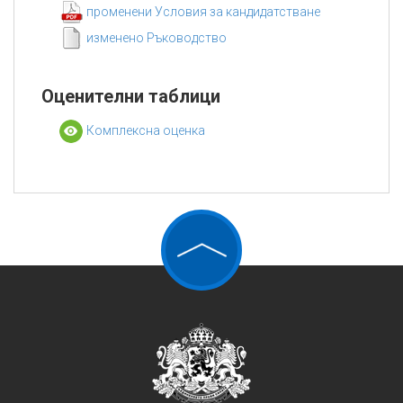
променени Условия за кандидатстване
изменено Ръководство
Оценителни таблици
Комплексна оценка