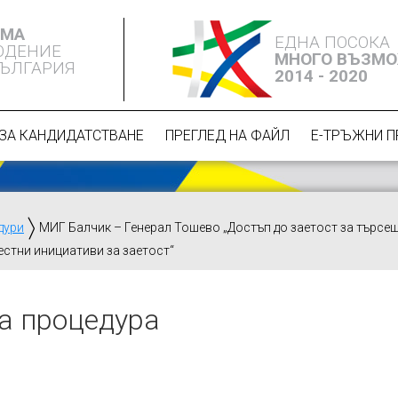
ЕМА
ЕДНА ПОСОКА
ЮДЕНИЕ
МНОГО ВЪЗМ
БЪЛГАРИЯ
2014 - 2020
ЗА КАНДИДАТСТВАНЕ
ПРЕГЛЕД НА ФАЙЛ
Е-ТРЪЖНИ 
дури
МИГ Балчик – Генерал Тошево „Достъп до заетост за търсещ
местни инициативи за заетост“
а процедура