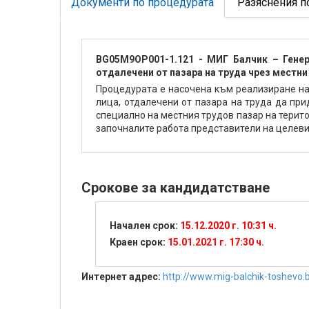
Документи по процедурата
Разяснения п
BG05M9OP001-1.121 - МИГ Балчик – Генер
отдалечени от пазара на труда чрез местни
Процедурата е насочена към реализиране на 
лица, отдалечени от пазара на труда да при
специално на местния трудов пазар на терит
започналите работа представители на целеви
Срокове за кандидатстване
Начален срок:
15.12.2020 г. 10:31 ч.
Краен срок:
15.01.2021 г. 17:30 ч.
Интернет адрес:
http://www.mig-balchik-toshevo.