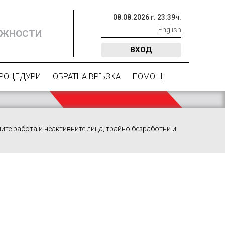
08
.
08
.
2026
г.
23
:
39
ч.
English
ОЖНОСТИ
ВХОД
ПРОЦЕДУРИ
ОБРАТНА ВРЪЗКА
ПОМОЩ
ите работа и неактивните лица, трайно безработни и