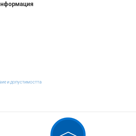
информация
вие и допустимостта