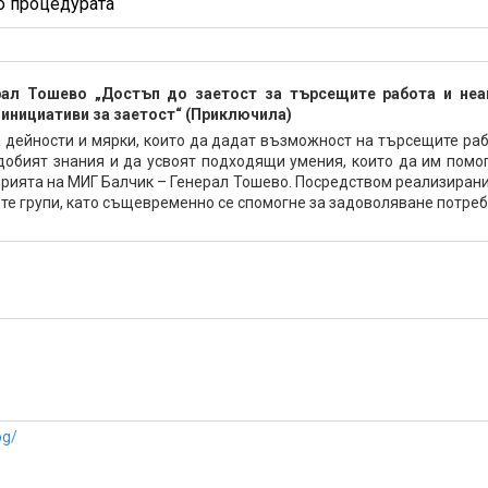
о процедурата
ал Тошево „Достъп до заетост за търсещите работа и неак
 инициативи за заетост“ (Приключила)
дейности и мярки, които да дадат възможност на търсещите раб
добият знания и да усвоят подходящи умения, които да им помог
орията на МИГ Балчик – Генерал Тошево. Посредством реализирани
те групи, като същевременно се спомогне за задоволяване потреб
bg/