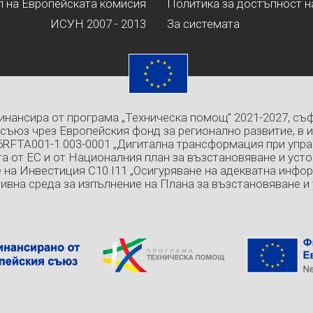
л на Европейската комисия
Политика за достъпност н
ИСУН 2007 - 2013
За системата
инансира от програма „Техническа помощ” 2021-2027, съ
съюз чрез Европейския фонд за регионално развитие, в 
6RFTA001-1.003-0001 „Дигитална трансформация при упра
а от ЕС и от Националния план за възстановяване и усто
 на Инвестиция C10.I11 „Осигуряване на адекватна инфо
ивна среда за изпълнение на Плана за възстановяване и 