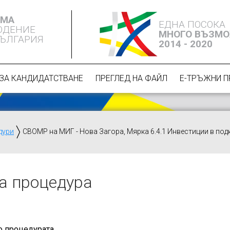
ЕМА
ЕДНА ПОСОКА
ЮДЕНИЕ
МНОГО ВЪЗМ
БЪЛГАРИЯ
2014 - 2020
ЗА КАНДИДАТСТВАНЕ
ПРЕГЛЕД НА ФАЙЛ
Е-ТРЪЖНИ 
дури
СВОМР на МИГ - Нова Загора, Мярка 6.4.1 Инвестиции в под
а процедура
о процедурата