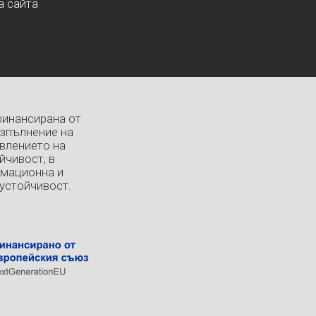
а сайта
финансирана от
изпълнение на
влението на
йчивост, в
рмационна и
устойчивост.