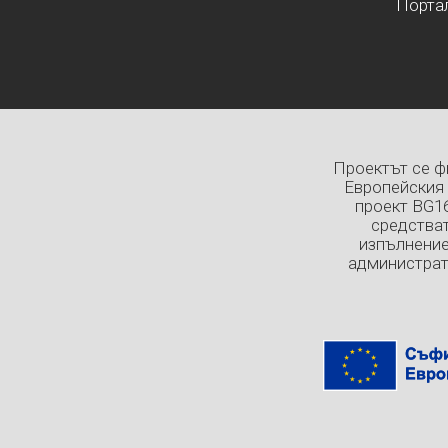
Порта
Проектът се ф
Европейския 
проект BG1
средстват
изпълнение
администрат