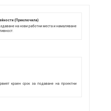
дейности (Приключила)
ъздаване на нови работни места и намаляване
тивност.
рвият краен срок за подаване на проектни