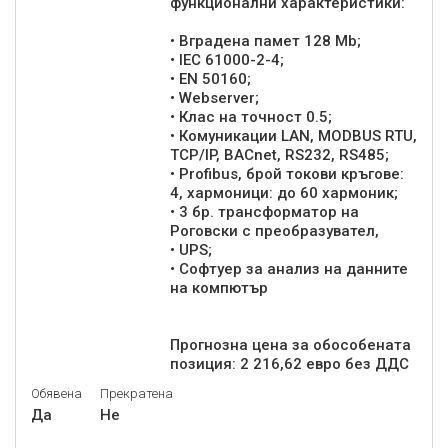
функционални характеристики:
• Вградена памет 128 Mb;
• IEC 61000-2-4;
• EN 50160;
• Webserver;
• Клас на точност 0.5;
• Комуникации LAN, MODBUS RTU,
TCP/IP, BACnet, RS232, RS485;
• Profibus, брой токови кръгове:
4, хармоници: до 60 хармоник;
• 3 бр. трансформатор на
Роговски с преобразувател,
• UPS;
• Софтуер за анализ на данните
на компютър
Прогнозна цена за обособената
позиция: 2 216,62 евро без ДДС
Обявена
Прекратена
Да
Не