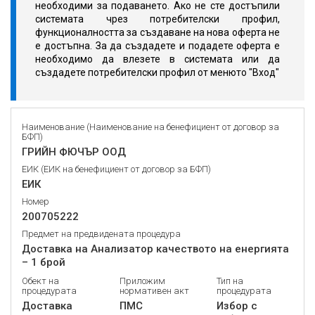
необходими за подаването. Ако не сте достъпили
системата чрез потребителски профил,
функционалността за създаване на нова оферта не
е достъпна. За да създадете и подадете оферта е
необходимо да влезете в системата или да
създадете потребителски профил от менюто "Вход"
Наименование (Наименование на бенефициент от договор за
БФП)
ГРИЙН ФЮЧЪР ООД
ЕИК (ЕИК на бенефициент от договор за БФП)
ЕИК
Номер
200705222
Предмет на предвидената процедура
Доставка на Анализатор качеството на енергията
– 1 брой
Обект на
Приложим
Тип на
процедурата
нормативен акт
процедурата
Доставка
ПМС
Избор с