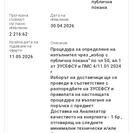
публична
покана
Прогнозна
Дата на
стойност
обявление
съгласно
30.04.2026
обявление
2 216.62
Крайна дата за
Описание
подаване на
Процедура за определяне на
оферти
изпълнител чрез „избор с
11.05.2026
публична покана“ по чл.50, ал.1
от ЗУСЕФСУ и ПМС 4/11.01.2024
г.
Изборът на доставчици ще се
проведе в съответствие с
разпоредбите на ЗУСЕФСУ и
правилата на настоящата
процедура за възлагане на
поръчка с предмет:
Доставка на Анализатор
качеството на енергията - 1 бр.,
отговарящ на следните
минимални технически и/или