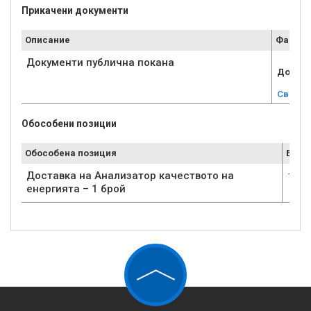
Прикачени документи
Описание
Файл
Документи публична покана
Докуме
Свали
Обособени позиции
Обособена позиция
Брой
Доставка на Анализатор качеството на
1
енергията – 1 брой