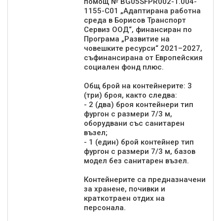
помощ № BG05SFPR002-1.004-
1155-C01 „Адаптирана работна
среда в Борисов Транспорт
Сервиз ООД“, финансиран по
Програма „Развитие на
човешките ресурси“ 2021–2027,
съфинансирана от Европейския
социален фонд плюс.
Общ брой на контейнерите: 3
(три) броя, както следва:
- 2 (два) броя контейнери тип
фургон с размери 7/3 м,
оборудвани със санитарен
възел;
- 1 (един) брой контейнер тип
фургон с размери 7/3 м, базов
модел без санитарен възел.
Контейнерите са предназначени
за хранене, почивки и
краткотраен отдих на
персонала.