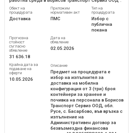
работна среда в Борисов Транспорт Сервиз ООД“.
Обект на
Приложим
Тип на
процедурата
нормативен акт
процедурата
Доставка
ПМС
Избор с
публична
покана
Прогнозна
Дата на
стойност
обявление
съгласно
02.05.2026
обявление
31 636.18
Крайна дата за
Описание
подаване на
Предмет на процедурата е
оферти
избор на изпълнител за
10.05.2026
доставка на мобилна
конфигурация от 3 (три) броя
контейнери за хранене и
почивка на персонала в Борисов
Транспорт Сервиз ООД, обл.
Русе, с. Басарбово, във връзка с
изпълнение на
Административен договор за
безвъзмездна финансова