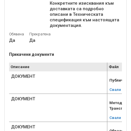
Конкретните изисквания към
доставката са подробно
описани в Техническата
спецификация към настоящата
Обявена
Прекратена
Да
Да
Прикачени документи
Описание
Файл
ДОКУМЕНТ
Публична+
Свали
ДОКУМЕНТ
Методика 
Транспорт
Свали
ДОКУМЕНТ
Образец+н