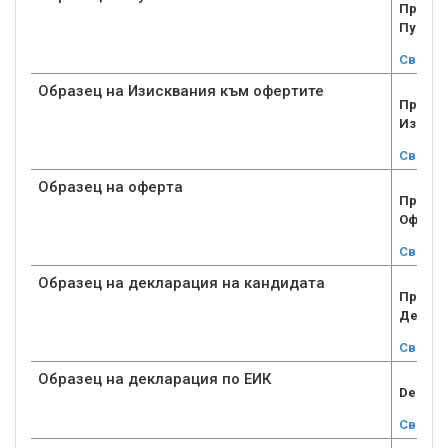
Прилож
Публич
Свали
Образец на Изисквания към офертите
Прилож
Изискв
Свали
Образец на оферта
Прилож
Oферта
Свали
Образец на декларация на кандидата
Прилож
Деклар
Свали
Образец на декларация по ЕИК
Deklara
Свали