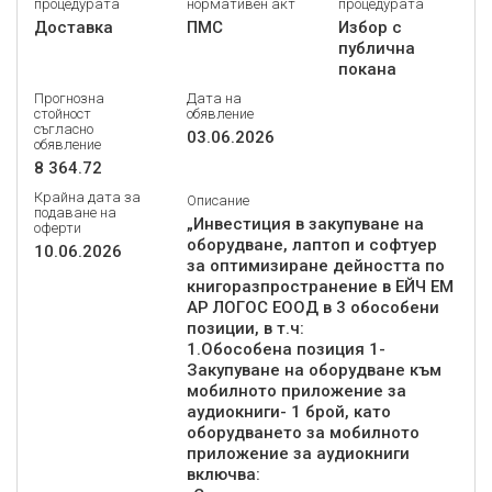
процедурата
нормативен акт
процедурата
Доставка
ПМС
Избор с
публична
покана
Прогнозна
Дата на
стойност
обявление
съгласно
03.06.2026
обявление
8 364.72
Крайна дата за
Описание
подаване на
„Инвестиция в закупуване на
оферти
оборудване, лаптоп и софтуер
10.06.2026
за оптимизиране дейността по
книгоразпространение в ЕЙЧ ЕМ
АР ЛОГОС ЕООД в 3 обособени
позиции, в т.ч:
1.Обособена позиция 1-
Закупуване на оборудване към
мобилното приложение за
аудиокниги- 1 брой, като
оборудването за мобилното
приложение за аудиокниги
включва: