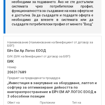
необходими за подаването. Ако не сте достъпили
системата чрез потребителски профил,
функционалността за създаване на нова оферта не
е достъпна. За да създадете и подадете оферта е
необходимо да влезете в системата или да
създадете потребителски профил от менюто "Вход"
Наименование (Наименование на бенефициент от договор за
БФП)
Ейч Ем Ар Логос ЕООД
ЕИК (ЕИК на бенефициент от договор за БФП)
ЕИК
Номер
206317689
Предмет на предвидената процедура
„Инвестиция в закупуване на оборудване, лаптоп и
софтуер за оптимизиране дейността по
книгоразпространение в ЕЙЧ ЕМ АР ЛОГОС ЕООД в
3 обособени позиции
Обект на
Приложим
Тип на