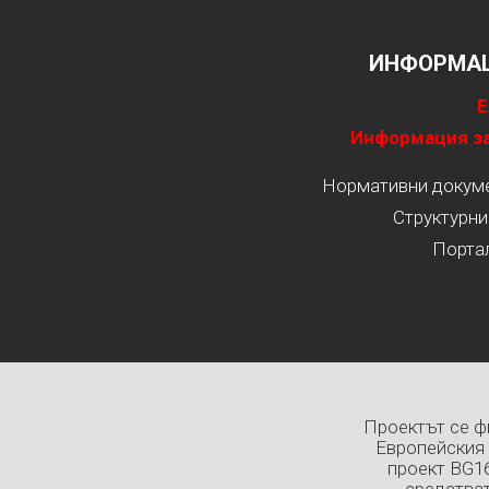
ИНФОРМАЦ
Е
Информация за
Нормативни докумен
Структурни
Порта
Проектът се ф
Европейския 
проект BG1