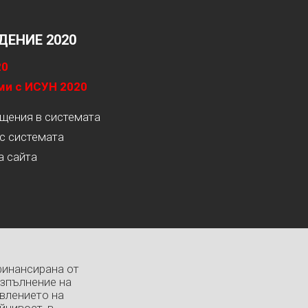
ЕНИЕ 2020
20
ми с ИСУН 2020
ащения в системата
с системата
а сайта
финансирана от
изпълнение на
влението на