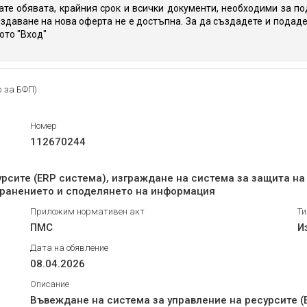
те обявата, крайния срок и всички документи, необходими за по
здаване на нова оферта не е достъпна. За да създадете и подаде
юто "Вход"
р за БФП)
Номер
112670244
рсите (ERP система), изграждане на система за защита н
хранението и споделянето на информация
Приложим нормативен акт
Ти
ПМС
И
Дата на обявление
08.04.2026
Описание
Въвеждане на система за управление на ресурсите (