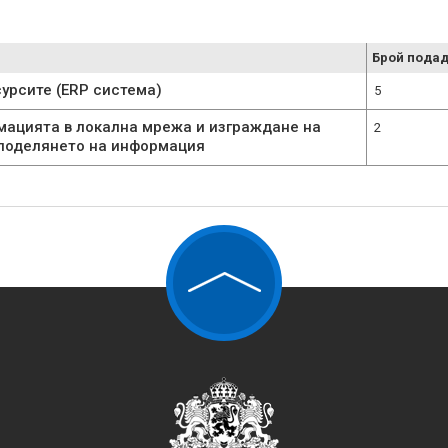
Брой подад
урсите (ERP система)
5
мацията в локална мрежа и изграждане на
2
споделянето на информация