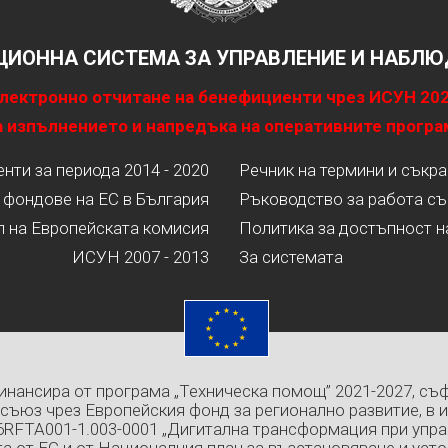
ИОННА СИСТЕМА ЗА УПРАВЛЕНИЕ И НАБЛЮД
лектронно отчитане на бенефициенти чрез ИСУН 20
 изпълнението и напредъка на оперативните програ
ти за периода 2014 - 2020
Речник на термини и съкр
 фондове на ЕС в България
Ръководство за работа съ
л на Европейската комисия
Политика за достъпност н
ИСУН 2007 - 2013
За системата
инансира от програма „Техническа помощ” 2021-2027, съ
съюз чрез Европейския фонд за регионално развитие, в 
6RFTA001-1.003-0001 „Дигитална трансформация при упра