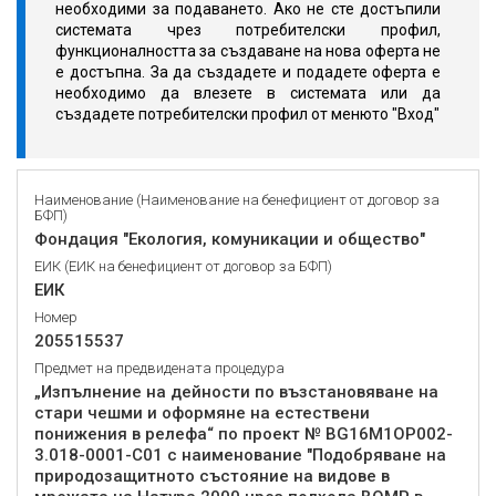
необходими за подаването. Ако не сте достъпили
системата чрез потребителски профил,
функционалността за създаване на нова оферта не
е достъпна. За да създадете и подадете оферта е
необходимо да влезете в системата или да
създадете потребителски профил от менюто "Вход"
Наименование (Наименование на бенефициент от договор за
БФП)
Фондация "Екология, комуникации и общество"
ЕИК (ЕИК на бенефициент от договор за БФП)
ЕИК
Номер
205515537
Предмет на предвидената процедура
„Изпълнение на дейности по възстановяване на
стари чешми и оформяне на естествени
понижения в релефа“ по проект № BG16M1OP002-
3.018-0001-C01 с наименование "Подобряване на
природозащитното състояние на видове в