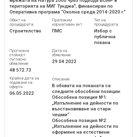
мрежата на Натура 2000 чрез подхода ВОМР в
територията на МИГ Тунджа", финансиран по
Оперативна програма “Околна среда 2014-2020 г.”
Обект на
Приложим
Тип на
процедурата
нормативен акт
процедурата
Строителство
ПМС
Избор с
публична
покана
Прогнозна
Дата на
стойност
обявление
съгласно
29.04.2022
обявление
48 572.73
Крайна дата за
Описание
подаване на
В обхвата на поканата са
оферти
следните обособени позиции:
06.05.2022
Обособена позиция №1:
„Изпълнение на дейности по
възстановяване на стари
чешми“
Обособена позиция №2:
„Изпълнение на дейности по
оформяне на естествени