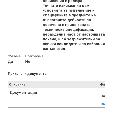
понижения в релефа“
Точните изисквания към
условията за изпълнение и
спецификите в предмета на
възлаганите дейности са
посочени в приложената
техническа спецификация,
неразделна част от настоящата
покана, и са задължителни за
всички кандидати и за избрания
Обявена
Прекратена
Да
Не
Прикачени документи
Описание
Файл
Документация
Dokume
Свали