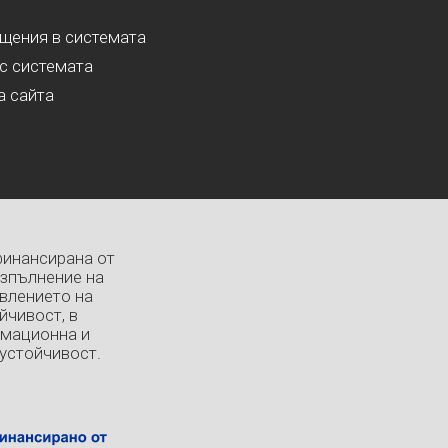
ащения в системата
с системата
а сайта
финансирана от
изпълнение на
влението на
йчивост, в
рмационна и
устойчивост.