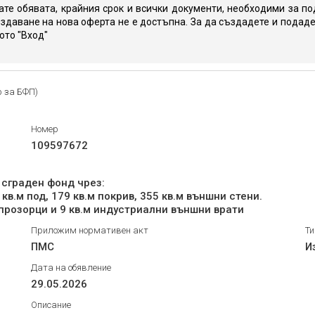
те обявата, крайния срок и всички документи, необходими за по
здаване на нова оферта не е достъпна. За да създадете и подаде
юто "Вход"
р за БФП)
Номер
109597672
 сграден фонд чрез:
в.м под, 179 кв.м покрив, 355 кв.м външни стени.
Приложим нормативен акт
Ти
ПМС
И
Дата на обявление
29.05.2026
Описание