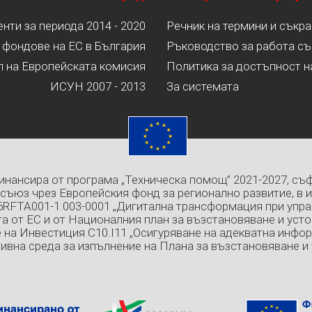
ти за периода 2014 - 2020
Речник на термини и съкр
 фондове на ЕС в България
Ръководство за работа съ
л на Европейската комисия
Политика за достъпност н
ИСУН 2007 - 2013
За системата
инансира от програма „Техническа помощ” 2021-2027, съ
съюз чрез Европейския фонд за регионално развитие, в 
6RFTA001-1.003-0001 „Дигитална трансформация при упра
а от ЕС и от Националния план за възстановяване и усто
 на Инвестиция C10.I11 „Осигуряване на адекватна инфо
ивна среда за изпълнение на Плана за възстановяване и 