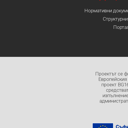
Нормативни докумен
Структурни
Порта
Проектът се ф
Европейския 
проект BG1
средстват
изпълнение
администрат