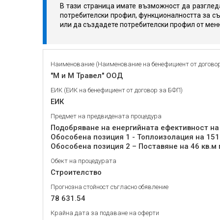
В тази страница имате възможност да разгледа
потребителски профил, функционалността за съ
или да създадете потребителски профил от мен
Наименование (Наименование на бенефициент от догово
"М и М Травел" ООД
ЕИК (ЕИК на бенефициент от договор за БФП)
ЕИК
Предмет на предвидената процедура
Подобряване на енергийната ефективност на
Обособена позиция 1 - Топлоизолация на 151 к
Обект на процедурата
Строителство
Прогнозна стойност съгласно обявление
78 631.54
Крайна дата за подаване на оферти