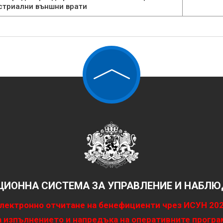
устриални външни врати
ИОННА СИСТЕМА ЗА УПРАВЛЕНИЕ И НАБЛЮД
лектронно отчитане на бенефициенти чрез ИСУН 20
 изпълнението и напредъка на оперативните програ