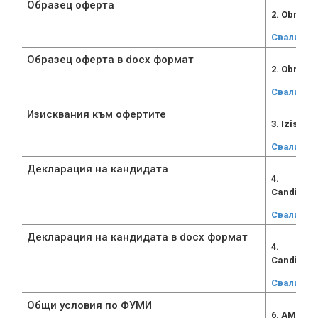
Образец оферта
2. Obrazec
Свали
Образец оферта в docx формат
2. Obraze
Свали
Изисквания към офертите
3. Iziskv
Свали
Декларация на кандидата
4.
Candidate
Свали
Декларация на кандидата в docx формат
4.
Candidate
Свали
Общи условия по ФУМИ
6. AMIF_G