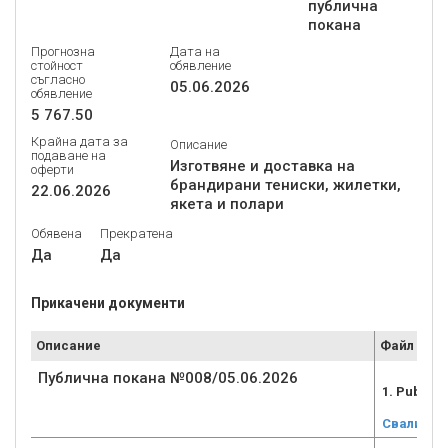
публична
покана
Прогнозна
Дата на
стойност
обявление
съгласно
05.06.2026
обявление
5 767.50
Крайна дата за
Описание
подаване на
Изготвяне и доставка на
оферти
брандирани тениски, жилетки,
22.06.2026
якета и полари
Обявена
Прекратена
Да
Да
Прикачени документи
Описание
Файл
Публична покана №008/05.06.2026
1. Public
Свали