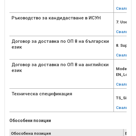
Свали
Ръководство за кандидастване в ИСУН
7. User_g
Свали
Договор за доставка по ОП 8 на български
8. Supply
език
Свали
Договор за доставка по ОП 8 на английски
Model Sup
език
EN_Lot8.d
Свали
Техническа спецификация
TS_Signed
Свали
Обособени позиции
Обособена позиция
Брой