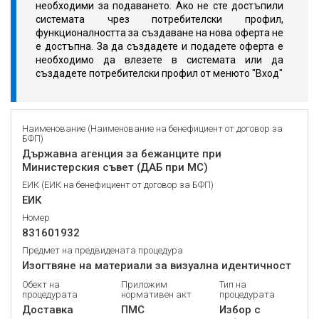
необходими за подаването. Ако не сте достъпили
системата чрез потребителски профил,
функционалността за създаване на нова оферта не
е достъпна. За да създадете и подадете оферта е
необходимо да влезете в системата или да
създадете потребителски профил от менюто "Вход"
Наименование (Наименование на бенефициент от договор за
БФП)
Държавна агенция за бежанците при
Министерския съвет (ДАБ при МС)
ЕИК (ЕИК на бенефициент от договор за БФП)
ЕИК
Номер
831601932
Предмет на предвидената процедура
Изогтвяне на материали за визуална идентичност
Обект на
Приложим
Тип на
процедурата
нормативен акт
процедурата
Доставка
ПМС
Избор с