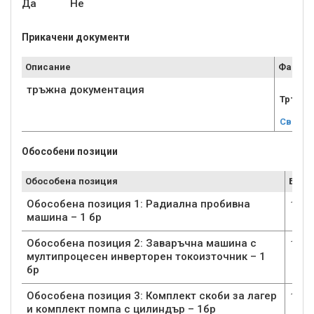
Да
Не
Прикачени документи
Описание
Файл
тръжна документация
Тръжна
Свали
Обособени позиции
Обособена позиция
Брой
Обособена позиция 1: Радиална пробивна
1
машина – 1 бр
Обособена позиция 2: Заваръчна машина с
1
мултипроцесен инверторен токоизточник – 1
бр
Обособена позиция 3: Комплект скоби за лагер
1
и комплект помпа с цилиндър – 1бр