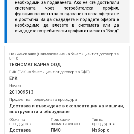
необходими за подаването. Ако не сте достъпили
системата чрез потребителски профил,
функционалността за създаване на нова оферта не
е достъпна. За да създадете и подадете оферта е
необходимо да влезете в системата или да
създадете потребителски профил от менюто "Вход"
Наименование (Наименование на бенефициент от договор за
БФП)
ТЕХНОМАТ ВАРНА ООД
ЕИК (ЕИК на бенефициент от договор за БФП)
ЕИК
Номер
201009513
Предмет на предвидената процедура
Доставка и въвеждане в експлоатация на машини,
инструменти и оборудване
Обект на
Приложим
Тип на
процедурата
нормативен акт
процедурата
Доставка
ПМС
Избор с