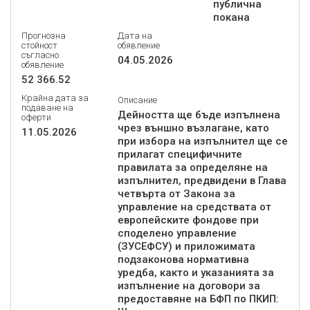
публична
покана
Прогнозна
Дата на
стойност
обявление
съгласно
04.05.2026
обявление
52 366.52
Крайна дата за
Описание
подаване на
Дейността ще бъде изпълнена
оферти
чрез външно възлагане, като
11.05.2026
при избора на изпълнител ще се
прилагат специфичните
правилата за определяне на
изпълнител, предвидени в Глава
четвърта от Закона за
управление на средствата от
европейските фондове при
споделено управление
(ЗУСЕФСУ) и приложимата
подзаконова нормативна
уредба, както и указанията за
изпълнение на договори за
предоставяне на БФП по ПКИП: