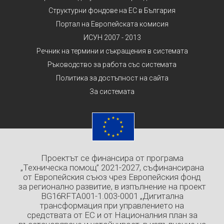
Структурни фондове на ЕС в България
Портал на Европейската комисия
ИСУН 2007 - 2013
Речник на термини и съкращения в системата
Ръководство за работа със системата
Политика за достъпност на сайта
За системата
Проектът се финансира от програма
„Техническа помощ” 2021-2027, съфинансирана
от Европейския съюз чрез Европейския фонд
за регионално развитие, в изпълнение на проект
BG16RFTA001-1.003-0001 „Дигитална
трансформация при управлението на
средствата от ЕС и от Националния план за