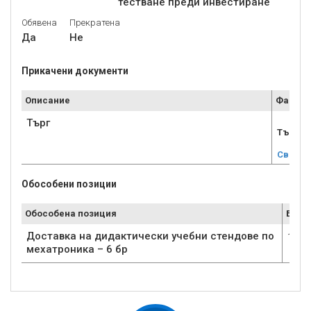
тестване преди инвестиране“
Обявена
Прекратена
Да
Не
Прикачени документи
Описание
Файл
Търг
Търг_С
Свали
Обособени позиции
Обособена позиция
Брой
Доставка на дидактически учебни стендове по
1
мехатроника – 6 бр