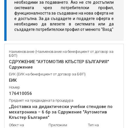
необходими за подаването. Ако не сте достъпили
системата чрез потребителски профил,
функционалността за създаване на нова оферта не
е достъпна. За да създадете и подадете оферта е
необходимо да влезете в системата или да
създадете потребителски профил от менюто "Вход"
Наименование (Наименование на бенефициент от договор за
БФП)
СДРУЖЕНИЕ "АУТОМОТИВ КЛЪСТЕР БЪЛГАРИЯ"
Сдружение
ЕИК (ЕИК на бенефициент от договор за БФП)
ЕИК
Номер
176410056
Предмет на предвидената процедура
„Доставка на дидактически учебни стендове по
мехатроника – 6 бр за Сдружение "Аутомотив
Клъстер България"
Обект на
Приложим
Тип на