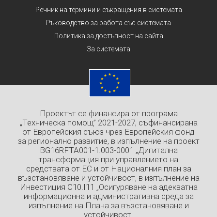
Речник на термини и съкращения в системата
Ръководство за работа със системата
Политика за достъпност на сайта
За системата
Проектът се финансира от програма
„Техническа помощ” 2021-2027, съфинансирана
от Европейския съюз чрез Европейския фонд
за регионално развитие, в изпълнение на проект
BG16RFTA001-1.003-0001 „Дигитална
трансформация при управлението на
средствата от ЕС и от Националния план за
възстановяване и устойчивост, в изпълнение на
Инвестиция C10.I11 „Осигуряване на адекватна
информационна и административна среда за
изпълнение на Плана за възстановяване и
устойчивост.