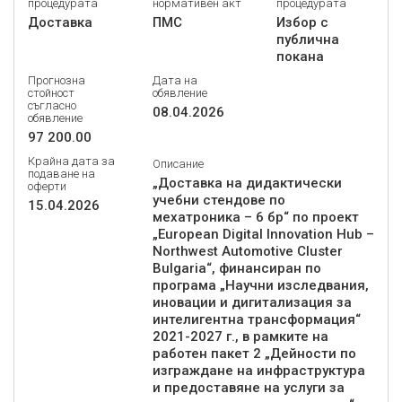
процедурата
нормативен акт
процедурата
Доставка
ПМС
Избор с
публична
покана
Прогнозна
Дата на
стойност
обявление
съгласно
08.04.2026
обявление
97 200.00
Крайна дата за
Описание
подаване на
„Доставка на дидактически
оферти
учебни стендове по
15.04.2026
мехатроника – 6 бр“ по проект
„European Digital Innovation Hub –
Northwest Automotive Cluster
Bulgaria“, финансиран по
програма „Научни изследвания,
иновации и дигитализация за
интелигентна трансформация“
2021-2027 г., в рамките на
работен пакет 2 „Дейности по
изграждане на инфраструктура
и предоставяне на услуги за