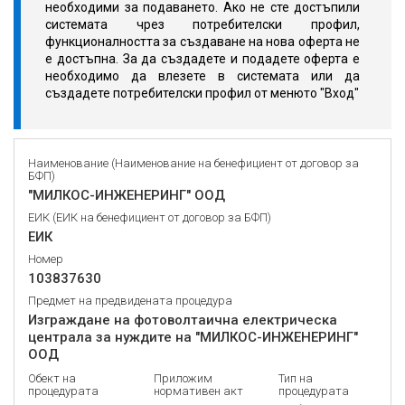
необходими за подаването. Ако не сте достъпили
системата чрез потребителски профил,
функционалността за създаване на нова оферта не
е достъпна. За да създадете и подадете оферта е
необходимо да влезете в системата или да
създадете потребителски профил от менюто "Вход"
Наименование (Наименование на бенефициент от договор за
БФП)
"МИЛКОС-ИНЖЕНЕРИНГ" ООД
ЕИК (ЕИК на бенефициент от договор за БФП)
ЕИК
Номер
103837630
Предмет на предвидената процедура
Изграждане на фотоволтаична електрическа
централа за нуждите на "МИЛКОС-ИНЖЕНЕРИНГ"
ООД
Обект на
Приложим
Тип на
процедурата
нормативен акт
процедурата