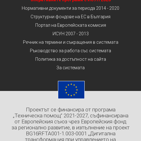
Нормативни документи за периода 2014 - 2020
Структурни фондове на ЕС в България
Портал на Европейската комисия
ИСУН 2007 - 2013
Речник на термини и съкращения в системата
Ръководство за работа със системата
Политика за достъпност на сайта
За системата
Проектът се финансира от програма
„Техническа помощ” 2021-2027, съфинансирана
от Европейския съюз чрез Европейския фонд
за регионално развитие, в изпълнение на проект
BG16RFTA001-1.003-0001 „Дигитална
трансформация при управлението на