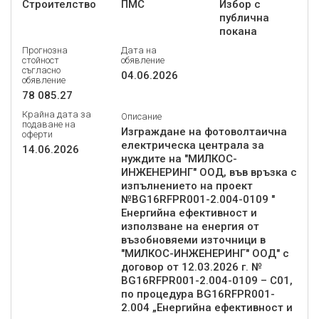
Строителство
ПМС
Избор с
публична
покана
Прогнозна
Дата на
стойност
обявление
съгласно
04.06.2026
обявление
78 085.27
Крайна дата за
Описание
подаване на
Изграждане на фотоволтаична
оферти
електрическа централа за
14.06.2026
нуждите на "МИЛКОС-
ИНЖЕНЕРИНГ" ООД, във връзка с
изпълнението на проект
№BG16RFPR001-2.004-0109 "
Енергийна ефективност и
използване на енергия от
възобновяеми източници в
"МИЛКОС-ИНЖЕНЕРИНГ" ООД" с
договор от 12.03.2026 г. №
BG16RFPR001-2.004-0109 – С01,
по процедура BG16RFPR001-
2.004 „Енергийна ефективност и