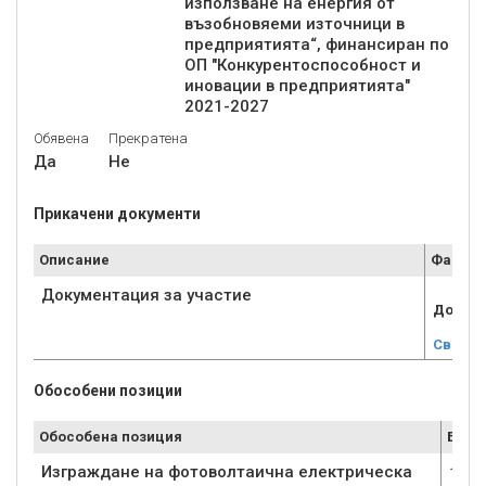
използване на енергия от
възобновяеми източници в
предприятията“, финансиран по
ОП "Конкурентоспособност и
иновации в предприятията"
Обявена
Прекратена
Да
Не
Прикачени документи
Описание
Файл
Документация за участие
Докуме
Свали
Обособени позиции
Обособена позиция
Брой
Изграждане на фотоволтаична електрическа
1