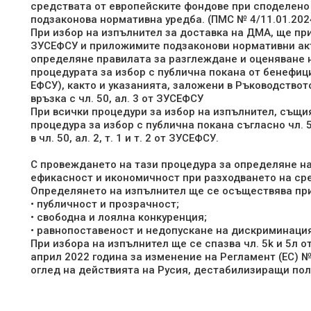
средствата от европейските фондове при споделено
подзаконова нормативна уредба. (ПМС № 4/11.01.2024
При избор на изпълнител за доставка на ДМА, ще пр
ЗУСЕФСУ и приложимите подзаконови нормативни акто
определяне правилата за разглеждане и оценяване н
процедурата за избор с публична покана от бенефи
ЕФСУ), както и указанията, заложени в Ръководствот
връзка с чл. 50, ал. 3 от ЗУСЕФСУ
При всички процедури за избор на изпълнител, същ
процедура за избор с публична покана съгласно чл. 5
в чл. 50, ал. 2, т. 1 и т. 2 от ЗУСЕФСУ.
С провеждането на тази процедура за определяне на
ефикасност и икономичност при разходването на ср
Определянето на изпълнител ще се осъществява при
• публичност и прозрачност;
• свободна и лоялна конкуренция;
• равнопоставеност и недопускане на дискриминаци
При избора на изпълнител ще се спазва чл. 5k и 5л о
април 2022 година за изменение на Регламент (ЕС) 
оглед на действията на Русия, дестабилизиращи пол