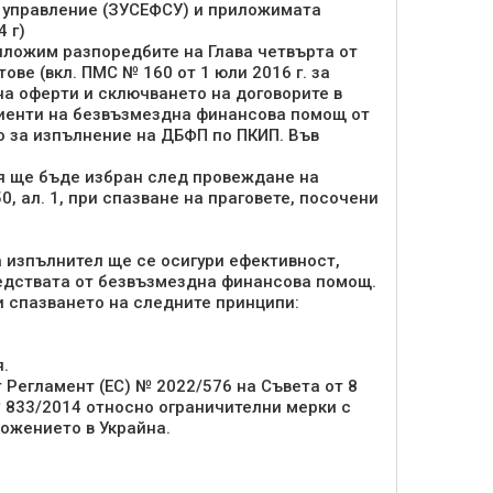
 управление (ЗУСЕФСУ) и приложимата
 г)
иложим разпоредбите на Глава четвърта от
ве (вкл. ПМС № 160 от 1 юли 2016 г. за
а оферти и сключването на договорите в
циенти на безвъзмездна финансова помощ от
о за изпълнение на ДБФП по ПКИП. Във
ия ще бъде избран след провеждане на
0, ал. 1, при спазване на праговете, посочени
 изпълнител ще се осигури ефективност,
едствата от безвъзмездна финансова помощ.
 спазването на следните принципи:
я.
т Регламент (ЕС) № 2022/576 на Съвета от 8
№ 833/2014 относно ограничителни мерки с
ожението в Украйна.