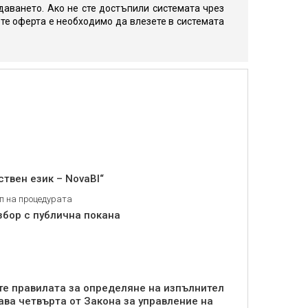
даването. Ако не сте достъпили системата чрез
те оферта е необходимо да влезете в системата
твен език – NovaBI“
п на процедурата
збор с публична покана
те правилата за определяне на изпълнител
ва четвърта от Закона за управление на