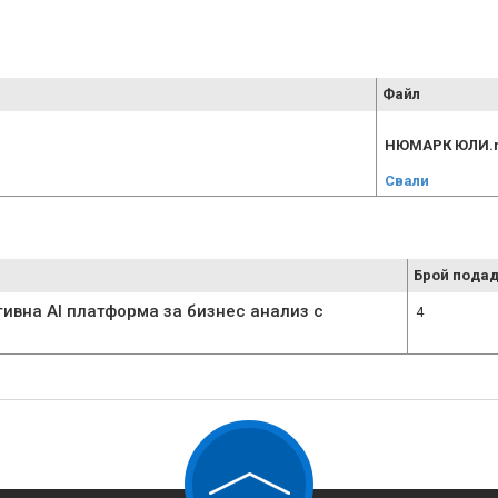
Файл
НЮМАРК ЮЛИ.r
Свали
Брой подад
ивна AI платформа за бизнес анализ с
4