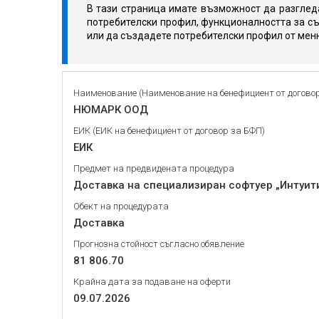
В тази страница имате възможност да разгледа
потребителски профил, функционалността за съ
или да създадете потребителски профил от мен
Наименование (Наименование на бенефициент от догово
НЮМАРК ООД
ЕИК (ЕИК на бенефициент от договор за БФП)
ЕИК
Предмет на предвидената процедура
Доставка на специализиран софтуер „Интуити
Обект на процедурата
Доставка
Прогнозна стойност съгласно обявление
81 806.70
Крайна дата за подаване на оферти
09.07.2026