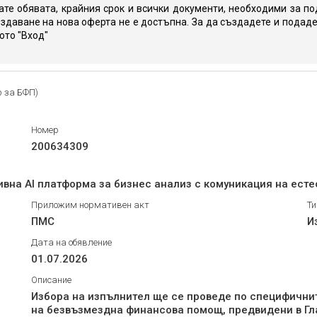
те обявата, крайния срок и всички документи, необходими за по
здаване на нова оферта не е достъпна. За да създадете и подаде
юто "Вход"
р за БФП)
Номер
200634309
вна AI платформа за бизнес анализ с комуникация на естес
Приложим нормативен акт
Ти
ПМС
И
Дата на обявление
01.07.2026
Описание
Избора на изпълнител ще се проведе по специфични
на безвъзмездна финансова помощ, предвидени в Гла