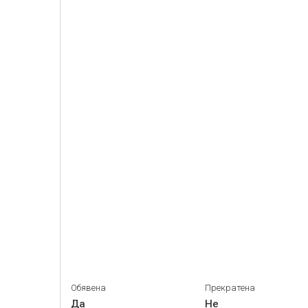
Обявена
Прекратена
Да
Не