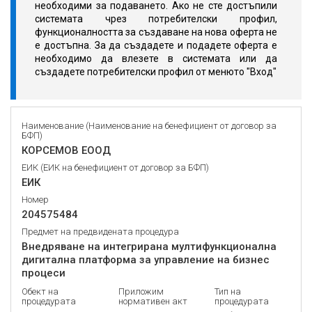
необходими за подаването. Ако не сте достъпили
системата чрез потребителски профил,
функционалността за създаване на нова оферта не
е достъпна. За да създадете и подадете оферта е
необходимо да влезете в системата или да
създадете потребителски профил от менюто "Вход"
Наименование (Наименование на бенефициент от договор за
БФП)
КОРСЕМОВ ЕООД
ЕИК (ЕИК на бенефициент от договор за БФП)
ЕИК
Номер
204575484
Предмет на предвидената процедура
Внедряване на интегрирана мултифункционална
дигитална платформа за управление на бизнес
процеси
Обект на
Приложим
Тип на
процедурата
нормативен акт
процедурата