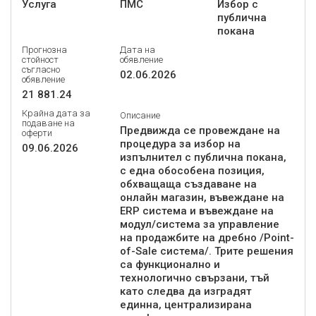
Услуга
ПМС
Избор с
публична
покана
Прогнозна
Дата на
стойност
обявление
съгласно
02.06.2026
обявление
21 881.24
Крайна дата за
Описание
подаване на
Предвижда се провеждане на
оферти
процедура за избор на
09.06.2026
изпълнител с публична покана,
с една обособена позиция,
обхващаща създаване на
онлайн магазин, въвеждане на
ERP система и въвеждане на
модул/система за управление
на продажбите на дребно /Point-
of-Sale система/. Трите решения
са функционално и
технологично свързани, тъй
като следва да изградят
единна, централизирана