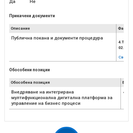
Да
Не
Прикачени документи
Описание
Файл
Публична покана и документи процедура
4.ТЪРГ
02.06.r
Свали
Обособени позиции
Обособена позиция
Брой
Внедряване на интегрирана
4
мултифункционална дигитална платформа за
управление на бизнес процеси