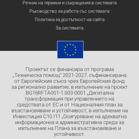
Речник на термини и съкращения в системата
Ръководство за работа със системата
Политика за достъпност на сайта
За системата
Проектът се финансира от програма
„Техническа помощ” 2021-2027, съфинансирана
от Европейския съюз чрез Европейския фонд
за регионално развитие, в изпълнение на проект
BG16RFTA001-1.003-0001 „Дигитална
трансформация при управлението на
средствата от ЕС и от Националния план за
възстановяване и устойчивост, в изпълнение на
Инвестиция C10.I11 „Осигуряване на адекватна
информационна и административна среда за
изпълнение на Плана за възстановяване и
устойчивост.