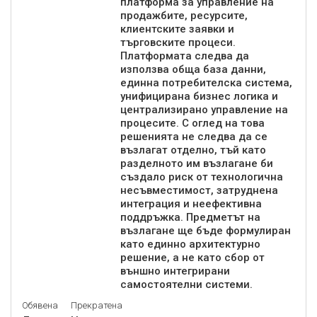
платформа за управление на
продажбите, ресурсите,
клиентските заявки и
търговските процеси.
Платформата следва да
използва обща база данни,
единна потребителска система,
унифицирана бизнес логика и
централизирано управление на
процесите. С оглед на това
решенията не следва да се
възлагат отделно, тъй като
разделното им възлагане би
създало риск от технологична
несъвместимост, затруднена
интеграция и неефективна
поддръжка. Предметът на
възлагане ще бъде формулиран
като единно архитектурно
решение, а не като сбор от
външно интегрирани
самостоятелни системи.
Обявена
Прекратена