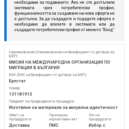
необходими за подаването. Ако не сте достъпили
системата чрез потребителски профил,
функционалността за създаване на нова оферта не
е достъпна. За да създадете и подадете оферта е
необходимо да влезете в системата или да
създадете потребителски профил от менюто "Вход"
Наименование (Наименование на бенефициент от договор за
БФП)
МИСИЯ НА МЕЖДУНАРОДНА ОРГАНИЗАЦИЯ ПО
МИГРАЦИЯ В БЪЛГАРИЯ
ЕИК (ЕИК на бенефициент от договор за БФП)
Булстат
Номер
131181915
Предмет на предвидената процедура
Изготвяне на материали за визуална идентичност
Обект на
Приложим
Тип на
процедурата
нормативен акт
процедурата
Доставка
ПМС
Избор с