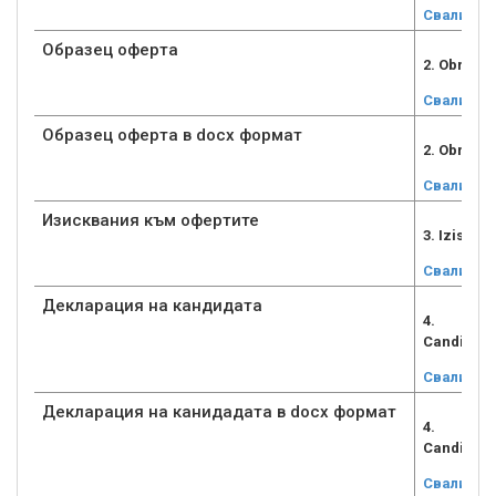
Свали
Образец оферта
2. Obrazec
Свали
Образец оферта в docx формат
2. Obraze
Свали
Изисквания към офертите
3. Iziskv
Свали
Декларация на кандидата
4.
Candidate
Свали
Декларация на канидадата в docx формат
4.
Candidate
Свали