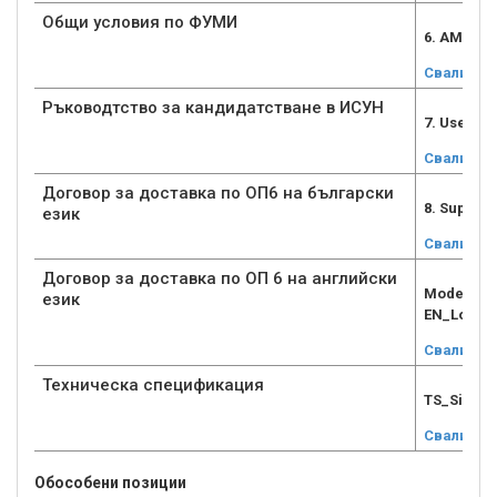
Общи условия по ФУМИ
6. AMIF_G
Свали
Ръководтство за кандидатстване в ИСУН
7. User_g
Свали
Договор за доставка по ОП6 на български
8. Supply
език
Свали
Договор за доставка по ОП 6 на английски
Model Sup
език
EN_Lot6.d
Свали
Техническа спецификация
TS_Signed
Свали
Обособени позиции