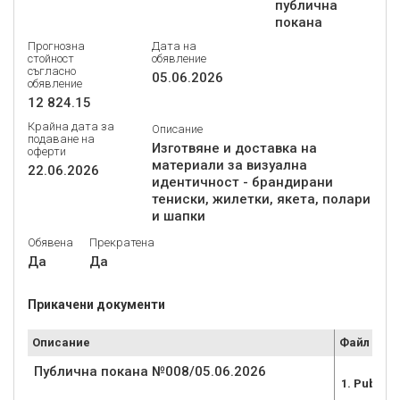
публична
покана
Прогнозна
Дата на
стойност
обявление
съгласно
05.06.2026
обявление
12 824.15
Крайна дата за
Описание
подаване на
Изготвяне и доставка на
оферти
материали за визуална
22.06.2026
идентичност - брандирани
тениски, жилетки, якета, полари
и шапки
Обявена
Прекратена
Да
Да
Прикачени документи
Описание
Файл
Публична покана №008/05.06.2026
1. Public