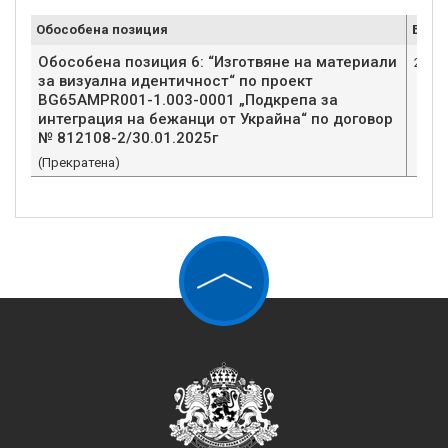
Обособена позиция
Брой
Обособена позиция 6: “Изготвяне на материали
2
за визуална идентичност“ по проект
BG65AMPR001-1.003-0001 „Подкрепа за
интеграция на бежанци от Украйна“ по договор
№ 812108-2/30.01.2025г
(Прекратена)