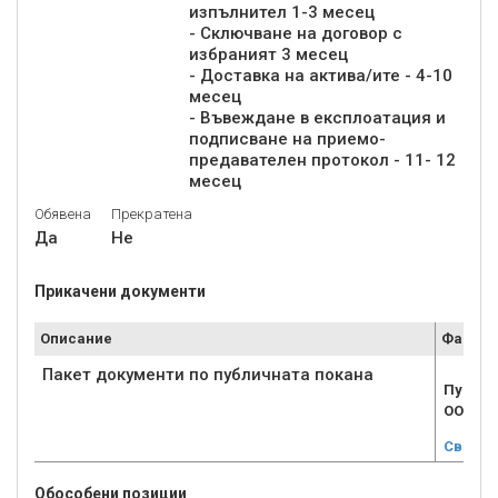
изпълнител 1-3 месец
- Сключване на договор с
избраният 3 месец
- Доставка на актива/ите - 4-10
месец
- Въвеждане в експлоатация и
подписване на приемо-
предавателен протокол - 11- 12
месец
Обявена
Прекратена
Да
Не
Прикачени документи
Описание
Файл
Пакет документи по публичната покана
Публич
ООД.zi
Свали
Обособени позиции