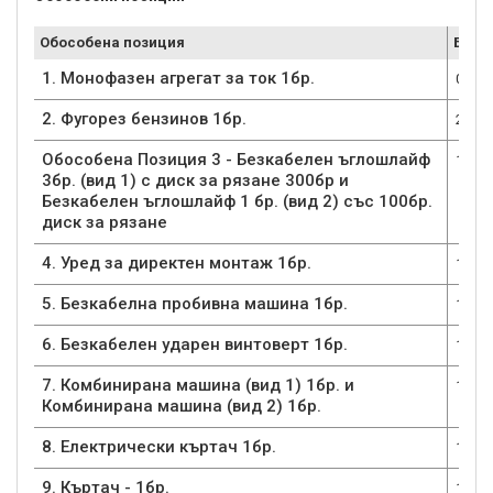
Обособена позиция
Брой
1. Монофазен агрегат за ток 1бр.
0
2. Фугорез бензинов 1бр.
2
Обособена Позиция 3 - Безкабелен ъглошлайф
1
3бр. (вид 1) с диск за рязане 300бр и
Безкабелен ъглошлайф 1 бр. (вид 2) със 100бр.
диск за рязане
4. Уред за директен монтаж 1бр.
1
5. Безкабелна пробивна машина 1бр.
1
6. Безкабелен ударен винтоверт 1бр.
1
7. Комбинирана машина (вид 1) 1бр. и
1
Комбинирана машина (вид 2) 1бр.
8. Електрически къртач 1бр.
1
9. Къртач - 1бр.
1