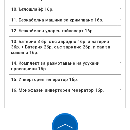
10. Ъглошлайф 1бр.
1
11. Безкабелна машина за кримпване 1бр.
1
12. Безкабелен ударен гайковерт 1бр.
1
13. Батерия 3 бр. със зарядно 1бр. и Батерия
1
3бр. + Батерия 2бр. със зарядно 2бр. и сак за
машини 1бр.
14. Комплект за размотаване на усукани
1
проводници 1бр.
15. Инверторен генератор 1бр.
1
16. Монофазен инверторен генератор 1бр.
1