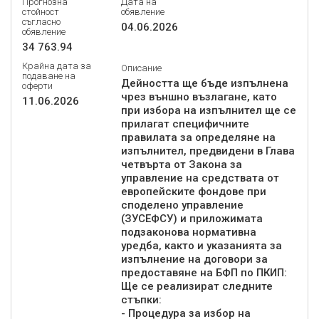
Прогнозна
Дата на
стойност
обявление
съгласно
04.06.2026
обявление
34 763.94
Крайна дата за
Описание
подаване на
Дейността ще бъде изпълнена
оферти
чрез външно възлагане, като
11.06.2026
при избора на изпълнител ще се
прилагат специфичните
правилата за определяне на
изпълнител, предвидени в Глава
четвърта от Закона за
управление на средствата от
европейските фондове при
споделено управление
(ЗУСЕФСУ) и приложимата
подзаконова нормативна
уредба, както и указанията за
изпълнение на договори за
предоставяне на БФП по ПКИП:
Ще се реализират следните
стъпки:
- Процедура за избор на