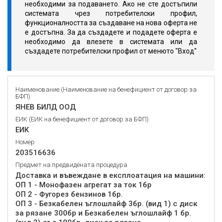
необходими за подаването. Ако не сте достъпили
системата чрез потребителски профил,
функционалността за създаване на нова оферта не
е достъпна. За да създадете и подадете оферта е
необходимо да влезете в системата или да
създадете потребителски профил от менюто "Вход"
Наименование (Наименование на бенефициент от договор за
БФП)
ЯНЕВ БИЛД ООД
ЕИК (ЕИК на бенефициент от договор за БФП)
ЕИК
Номер
203516636
Предмет на предвидената процедура
Доставка и въвеждане в експлоатация на машини:
ОП 1 - Монофазен агрегат за ток 1бр
ОП 2 - Фугорез бензинов 1бр.
ОП 3 - Безкабелен ъглошлайф 3бр. (вид 1) с диск
за рязане 300бр и Безкабелен ъглошлайф 1 бр.