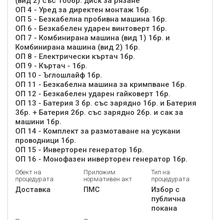
(вид 2) със 100бр. диск за рязане
ОП 4 - Уред за директен монтаж 1бр.
ОП 5 - Безкабелна пробивна машина 1бр.
ОП 6 - Безкабелен ударен винтоверт 1бр.
ОП 7 - Комбинирана машина (вид 1) 1бр. и
Комбинирана машина (вид 2) 1бр.
ОП 8 - Електрически къртач 1бр.
ОП 9 - Къртач - 1бр.
ОП 10 - Ъглошлайф 1бр.
ОП 11 - Безкабелна машина за кримпване 1бр.
ОП 12 - Безкабелен ударен гайковерт 1бр.
ОП 13 - Батерия 3 бр. със зарядно 1бр. и Батерия
3бр. + Батерия 2бр. със зарядно 2бр. и сак за
машини 1бр.
ОП 14 - Комплект за размотаване на усукани
проводници 1бр.
ОП 15 - Инверторен генератор 1бр.
ОП 16 - Монофазен инверторен генератор 1бр.
Обект на
Приложим
Тип на
процедурата
нормативен акт
процедурата
Доставка
ПМС
Избор с
публична
покана