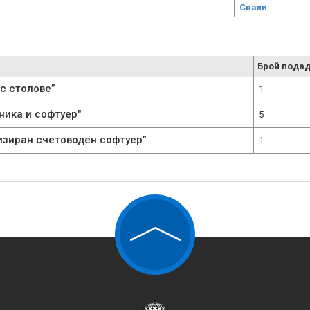
Свали
Брой подад
с столове”
1
ника и софтуер"
5
изиран счетоводен софтуер”
1