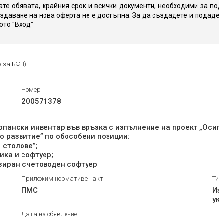
те обявата, крайния срок и всички документи, необходими за по
здаване на нова оферта не е достъпна. За да създадете и подаде
юто "Вход"
р за БФП)
Номер
200571378
опански инвентар във връзка с изпълнение на проект „Осиг
о развитие” по обособени позиции:
 столове”;
ика и софтуер;
зиран счетоводен софтуер
Приложим нормативен акт
Ти
ПМС
И
у
Дата на обявление