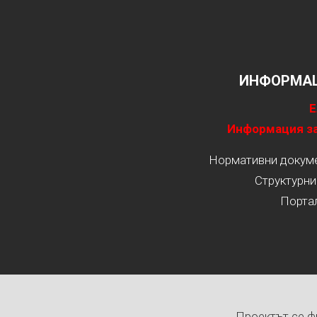
ИНФОРМАЦ
Е
Информация за
Нормативни докумен
Структурни
Порта
Проектът се ф