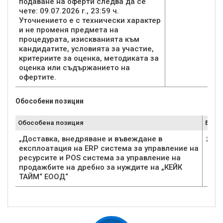
подаване на оферти следва да се
чете: 09.07.2026 г., 23:59 ч.
Уточнението е с технически характер
и не променя предмета на
процедурата, изискванията към
кандидатите, условията за участие,
критериите за оценка, методиката за
оценка или съдържанието на
офертите.
Обособени позиции
Обособена позиция
Брой
„Доставка, внедряване и въвеждане в
2
експлоатация на ERP система за управление на
ресурсите и POS система за управление на
продажбите на дребно за нуждите на „КЕЙК
ТАЙМ“ ЕООД“