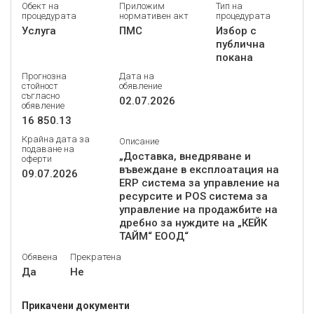
Обект на
Приложим
Тип на
процедурата
нормативен акт
процедурата
Услуга
ПМС
Избор с
публична
покана
Прогнозна
Дата на
стойност
обявление
съгласно
02.07.2026
обявление
16 850.13
Крайна дата за
Описание
подаване на
„Доставка, внедряване и
оферти
въвеждане в експлоатация на
09.07.2026
ERP система за управление на
ресурсите и POS система за
управление на продажбите на
дребно за нуждите на „КЕЙК
ТАЙМ“ ЕООД“
Обявена
Прекратена
Да
Не
Прикачени документи