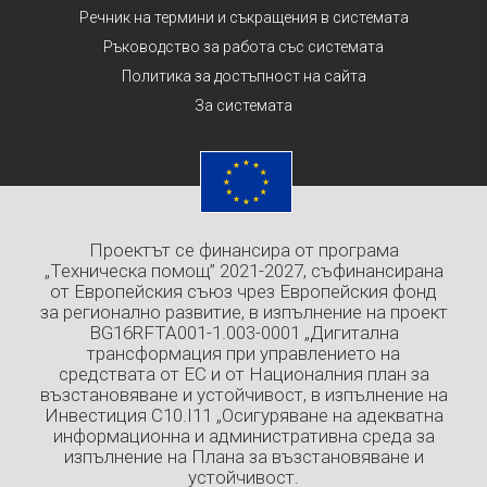
Речник на термини и съкращения в системата
Ръководство за работа със системата
Политика за достъпност на сайта
За системата
Проектът се финансира от програма
„Техническа помощ” 2021-2027, съфинансирана
от Европейския съюз чрез Европейския фонд
за регионално развитие, в изпълнение на проект
BG16RFTA001-1.003-0001 „Дигитална
трансформация при управлението на
средствата от ЕС и от Националния план за
възстановяване и устойчивост, в изпълнение на
Инвестиция C10.I11 „Осигуряване на адекватна
информационна и административна среда за
изпълнение на Плана за възстановяване и
устойчивост.