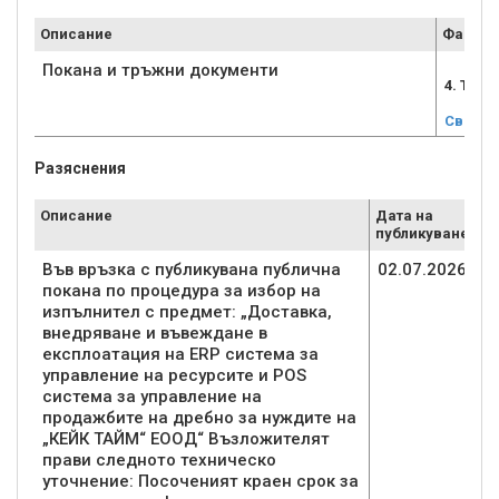
Описание
Файл
Покана и тръжни документи
4. ТЪРГ
Свали
Разяснения
Описание
Дата на
публикуване
Във връзка с публикувана публична
02.07.2026
покана по процедура за избор на
изпълнител с предмет: „Доставка,
внедряване и въвеждане в
експлоатация на ERP система за
управление на ресурсите и POS
система за управление на
продажбите на дребно за нуждите на
„КЕЙК ТАЙМ“ ЕООД“ Възложителят
прави следното техническо
уточнение: Посоченият краен срок за