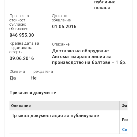
публична
покана
Прогнозна
Дата на
стойност
обявление
съгласно
01.06.2016
обявление
846 955.00
Крайна дата за
Описание
подаване на
Доставка на оборудване
оферти
Автоматизирана линия за
09.06.2016
производство на болтове – 1 бр.
Обявена
Прекратена
Да
Не
Прикачени документи
Описание
Файл
Тръжна документация за публикуване
For pub
Свали