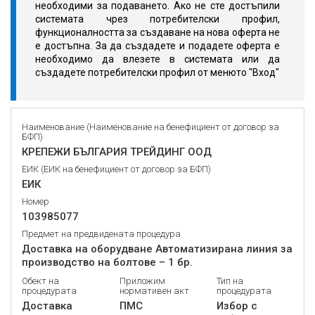
необходими за подаването. Ако не сте достъпили
системата чрез потребителски профил,
функционалността за създаване на нова оферта не
е достъпна. За да създадете и подадете оферта е
необходимо да влезете в системата или да
създадете потребителски профил от менюто "Вход"
Наименование (Наименование на бенефициент от договор за
БФП)
КРЕПЕЖИ БЪЛГАРИЯ ТРЕЙДИНГ ООД
ЕИК (ЕИК на бенефициент от договор за БФП)
ЕИК
Номер
103985077
Предмет на предвидената процедура
Доставка на оборудване Автоматизирана линия за
производство на болтове – 1 бр.
Обект на
Приложим
Тип на
процедурата
нормативен акт
процедурата
Доставка
ПМС
Избор с