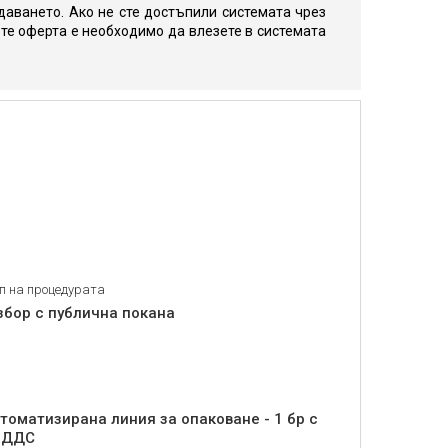
даването. Ако не сте достъпили системата чрез
те оферта е необходимо да влезете в системата
п на процедурата
збор с публична покана
томатизирана линия за опаковане - 1 бр с
з ДДС