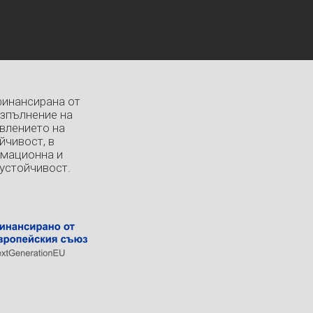
финансирана от
изпълнение на
влението на
йчивост, в
рмационна и
устойчивост.