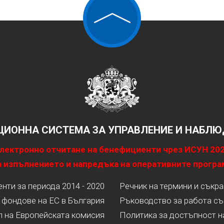
ИОННА СИСТЕМА ЗА УПРАВЛЕНИЕ И НАБЛЮД
лектронно отчитане на бенефициенти чрез ИСУН 20
 изпълнението и напредъка на оперативните програ
ти за периода 2014 - 2020
Речник на термини и съкр
 фондове на ЕС в България
Ръководство за работа съ
л на Европейската комисия
Политика за достъпност н