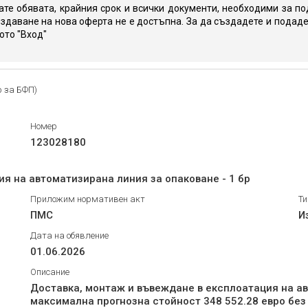
те обявата, крайния срок и всички документи, необходими за по
здаване на нова оферта не е достъпна. За да създадете и подаде
юто "Вход"
р за БФП)
Номер
123028180
я на автоматизирана линия за опаковане - 1 бр
Приложим нормативен акт
Ти
ПМС
И
Дата на обявление
01.06.2026
Описание
Доставка, монтаж и въвеждане в експлоатация на ав
максимална прогнозна стойност 348 552.28 евро бе