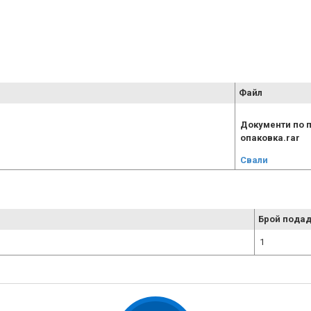
Файл
Документи по 
опаковка.rar
Свали
Брой подад
1