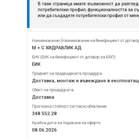
В тази страница имате възможност да разгледа
потребителски профил, функционалността за съ
или да създадете потребителски профил от мен
Наименование (Наименование на бенефициент от догово
М + С ХИДРАВЛИК АД
ЕИК (ЕИК на бенефициент от договор за БФП)
ЕИК
Предмет на предвидената процедура
Доставка, монтаж и въвеждане в експлоатаци
Обект на процедурата
Доставка
Прогнозна стойност съгласно обявление
348 552.28
Крайна дата за подаване на оферти
08.06.2026