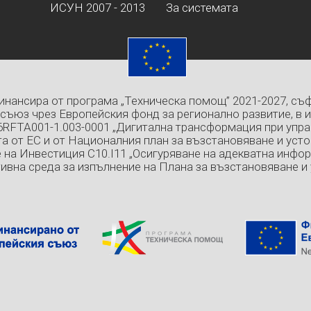
ИСУН 2007 - 2013
За системата
инансира от програма „Техническа помощ” 2021-2027, съ
съюз чрез Европейския фонд за регионално развитие, в 
6RFTA001-1.003-0001 „Дигитална трансформация при упра
а от ЕС и от Националния план за възстановяване и усто
 на Инвестиция C10.I11 „Осигуряване на адекватна инфо
ивна среда за изпълнение на Плана за възстановяване и 