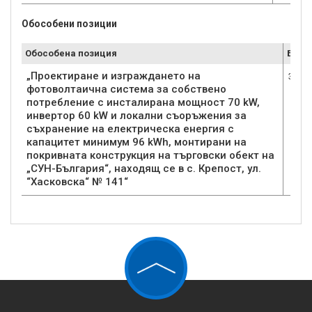
Обособени позиции
Обособена позиция
Брой
„Проектиране и изграждането на
3
фотоволтаична система за собствено
потребление с инсталирана мощност 70 kW,
инвертор 60 kW и локални съоръжения за
съхранение на електрическа енергия с
капацитет минимум 96 kWh, монтирани на
покривната конструкция на търговски обект на
„СУН-България“, находящ се в с. Крепост, ул.
“Хасковска“ № 141“