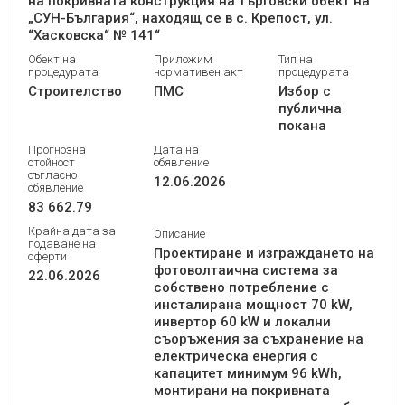
на покривната конструкция на търговски обект на
„СУН-България“, находящ се в с. Крепост, ул.
“Хасковска“ № 141“
Обект на
Приложим
Тип на
процедурата
нормативен акт
процедурата
Строителство
ПМС
Избор с
публична
покана
Прогнозна
Дата на
стойност
обявление
съгласно
12.06.2026
обявление
83 662.79
Крайна дата за
Описание
подаване на
Проектиране и изграждането на
оферти
фотоволтаична система за
22.06.2026
собствено потребление с
инсталирана мощност 70 kW,
инвертор 60 kW и локални
съоръжения за съхранение на
електрическа енергия с
капацитет минимум 96 kWh,
монтирани на покривната