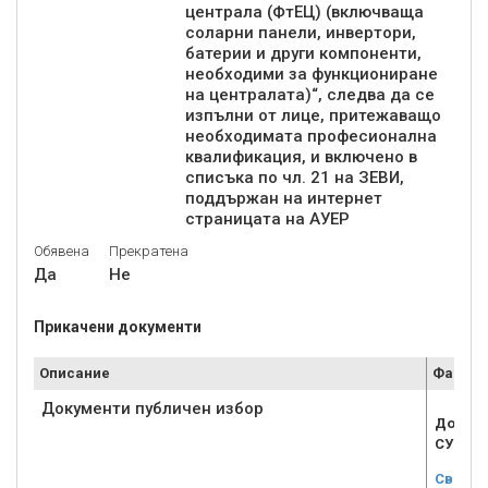
централа (ФтЕЦ) (включваща
соларни панели, инвертори,
батерии и други компоненти,
необходими за функциониране
на централата)“, следва да се
изпълни от лице, притежаващо
необходимата професионална
квалификация, и включено в
списъка по чл. 21 на ЗЕВИ,
поддържан на интернет
страницата на АУЕР
Обявена
Прекратена
Да
Не
Прикачени документи
Описание
Файл
Документи публичен избор
Докуме
СУН.zi
Свали