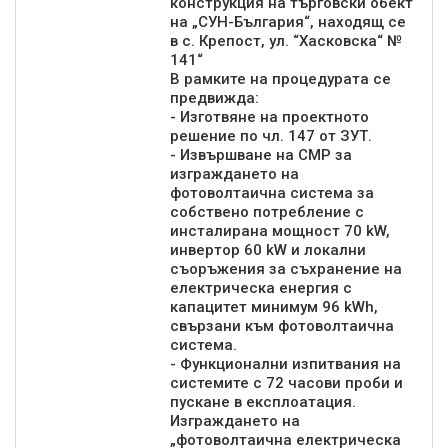
конструкция на търговски обект
на „СУН-България“, находящ се
в с. Крепост, ул. “Хасковска“ №
141“
В рамките на процедурата се
предвижда:
- Изготвяне на проектното
решение по чл. 147 от ЗУТ.
- Извършване на СМР за
изграждането на
фотоволтаична система за
собствено потребление с
инсталирана мощност 70 kW,
инвертор 60 kW и локални
съоръжения за съхранение на
електрическа енергия с
капацитет минимум 96 kWh,
свързани към фотоволтаична
система.
- Функционални изпитвания на
системите с 72 часови проби и
пускане в експлоатация.
Изграждането на
„фотоволтаична електрическа