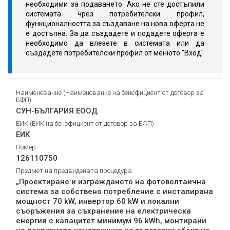
необходими за подаването. Ако не сте достъпили
системата чрез потребителски профил,
функционалността за създаване на нова оферта не
е достъпна. За да създадете и подадете оферта е
необходимо да влезете в системата или да
създадете потребителски профил от менюто "Вход"
Наименование (Наименование на бенефициент от договор за
БФП)
СУН-БЪЛГАРИЯ ЕООД
ЕИК (ЕИК на бенефициент от договор за БФП)
ЕИК
Номер
126110750
Предмет на предвидената процедура
„Проектиране и изграждането на фотоволтаична
система за собствено потребление с инсталирана
мощност 70 kW, инвертор 60 kW и локални
съоръжения за съхранение на електрическа
енергия с капацитет минимум 96 kWh, монтирани