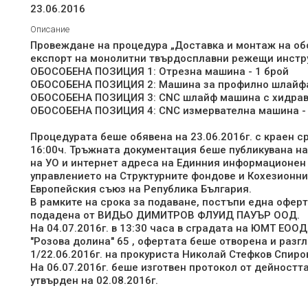
23.06.2016
Описание
Провеждане на процедура „Доставка и монтаж на об
експорт на монолитни твърдосплавни режещи инструм
ОБОСОБЕНА ПОЗИЦИЯ 1: Отрезна машина - 1 брой
ОБОСОБЕНА ПОЗИЦИЯ 2: Машина за профилно шлайфа
ОБОСОБЕНА ПОЗИЦИЯ 3: CNC шлайф машина с хидрав
ОБОСОБЕНА ПОЗИЦИЯ 4: CNC измервателна машина - 
Процедурата беше обявена на 23.06.2016г. с краен ср
16:00ч. Тръжната документация беше публикувана на
на УО и интернет адреса на Единния информационен
управлението на Структурните фондове и Кохезионн
Европейския съюз на Република България.
В рамките на срока за подаване, постъпи една оферта
подадена от ВИДЬО ДИМИТРОВ ФЛУИД ПАУЪР ООД.
На 04.07.2016г. в 13:30 часа в сградата на ЮМТ ЕООД 
"Розова долина" 65 , офертата беше отворена и раз
1/22.06.2016г. на прокуриста Николай Стефков Спиро
На 06.07.2016г. беше изготвен протокол от дейността
утвърден на 02.08.2016г.