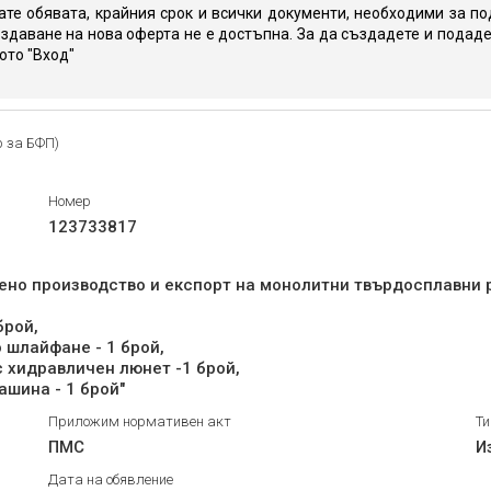
те обявата, крайния срок и всички документи, необходими за по
здаване на нова оферта не е достъпна. За да създадете и подаде
юто "Вход"
р за БФП)
Номер
123733817
чено производство и експорт на монолитни твърдосплавни 
брой,
шлайфане - 1 брой,
хидравличен люнет -1 брой,
шина - 1 брой"
Приложим нормативен акт
Ти
ПМС
И
Дата на обявление