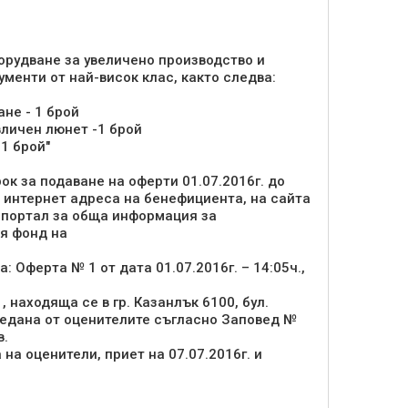
орудване за увеличено производство и
енти от най-висок клас, както следва:
не - 1 брой
личен люнет -1 брой
1 брой"
ок за подаване на оферти 01.07.2016г. до
 интернет адреса на бенефициента, на сайта
 портал за обща информация за
ия фонд на
: Оферта № 1 от дата 01.07.2016г. – 14:05ч.,
, находяща се в гр. Казанлък 6100, бул.
гледана от оценителите съгласно Заповед №
в.
 на оценители, приет на 07.07.2016г. и