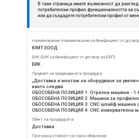
В тази страница имате възможност да разгледа
потребителски профил, функционалността за съ
или да създадете потребителски профил от мен
Наименование (Наименование на бенефициент от догово
ЮМТ ЕООД
ЕИК (ЕИК на бенефициент от договор за БФП)
ЕИК
Предмет на предвидената процедура
„Доставка и монтаж на оборудване за увели
както следва:
ОБОСОБЕНА ПОЗИЦИЯ 1: Отрезна машина - 1 
ОБОСОБЕНА ПОЗИЦИЯ 2: Машина за профилно 
ОБОСОБЕНА ПОЗИЦИЯ 3: CNC шлайф машина с 
ОБОСОБЕНА ПОЗИЦИЯ 4: CNC измервателна ма
Обект на процедурата
Доставка
Прогнозна стойност съгласно обявление