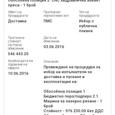
Обособена позиция 2. CNC Хидравлична абкант
преса - 1 брой
Обект на
Приложим
Тип на
процедурата
нормативен акт
процедурата
Доставка
ПМС
Избор с
публична
покана
Прогнозна
Дата на
стойност
обявление
съгласно
03.06.2016
обявление
546 443.20
Крайна дата за
Описание
подаване на
Провеждане на процедура за
оферти
избор на изпълнители за
10.06.2016
доставка и пускане в
експлоатация на:
Обособена позиция 1
Бюджетно перо/подперо 2.1.
Машина за лазерно рязане - 1
брой
Стойност - 976 250.00 без ДДС