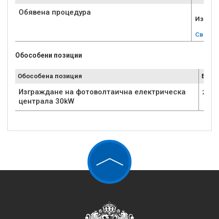
Обявена процедура
Избор 
Свали
Обособени позиции
Обособена позиция
Брой
Изграждане на фотоволтаична електрическа
2
централа 30kW