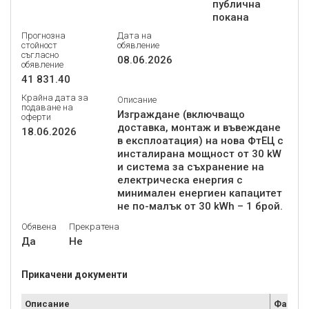
публична
покана
Прогнозна
Дата на
стойност
обявление
съгласно
08.06.2026
обявление
41 831.40
Крайна дата за
Описание
подаване на
Изграждане (включващо
оферти
доставка, монтаж и въвеждане
18.06.2026
в експлоатация) на нова ФтЕЦ с
инсталирана мощност от 30 kW
и система за съхранение на
електрическа енергия с
минимален енергиен капацитет
не по-малък от 30 kWh – 1 брой.
Обявена
Прекратена
Да
Не
Прикачени документи
Описание
Файл