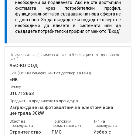
необходими за подаването. Ако не сте достъпили
системата чрез потребителски профил,
функционалността за създаване на нова оферта не
е достъпна. За да създадете и подадете оферта е
необходимо да влезете в системата или да
създадете потребителски профил от менюто "Вход"
Наименование (Наименование на бенефициент от договор за
БФП)
АБС-КО ООД
ЕИК (ЕИК на бенефициент от договор за БФП)
ЕИК
Номер
010713653
Предмет на предвидената процедура
Изграждане на фотоволтаична електрическа
централа 30kW
Обект на
Приложим
Тип на
процедурата
нормативен акт
процедурата
Строителство
ПМС
Избор с