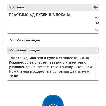
Описание
Файл
ПЛАСТИМО АД-ПУБЛИЧНА ПОКАНА
01-ПЛ
ПОКАНА
Свали
Обособени позиции
Обособена позиция
Брой
„Доставка, монтаж и пуск в експлоатация на
1
Компресор за сгъстен въздух с инверторно
управление и окомплектован с изсушител, при
Номинална мощност на основния двигател от
75 kw“