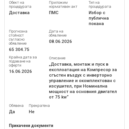
Обект на
Приложим
Тип на
процедурата
нормативен акт
процедурата
Доставка
ПМС
Избор с
публична
покана
Прогнозна
Дата на
стойност
обявление
съгласно
08.06.2026
обявление
65 304.75
Крайна дата за
Описание
подаване на
„Доставка, монтаж и пуск в
оферти
експлоатация на Компресор за
16.06.2026
сгъстен въздух с инверторно
управление и окомплектован с
изсушител, при Номинална
мощност на основния двигател
от 75 kw“
Обявена
Прекратена
Да
Не
Прикачени документи