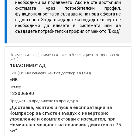
необходими за подаването. Ако не сте достъпили
системата чрез потребителски профил,
функционалността за създаване на нова оферта не
е достъпна. За да създадете и подадете оферта е
необходимо да влезете в системата или да
създадете потребителски профил от менюто "Вход"
Наименование (Наименование на бенефициент от договор за
БФП)
"ПЛАСТИМО" АД
ЕИК (ЕИК на бенефициент от договор за БФП)
ЕИК
Номер
122006890
Предмет на предвидената процедура
„Доставка, монтаж и пуск в експлоатация на
Компресор за сгъстен въздух с инверторно
управление и окомплектован с изсушител, при
Номинална мощност на основния двигател от 75
kw“