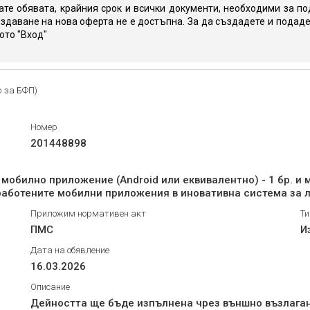
те обявата, крайния срок и всички документи, необходими за по
здаване на нова оферта не е достъпна. За да създадете и подаде
юто "Вход"
р за БФП)
Номер
201448898
мобилно приложение (Android или еквивалентно) - 1 бр. и 
азработените мобилни приложения в иновативна система за
Приложим нормативен акт
Ти
ПМС
И
Дата на обявление
16.03.2026
Описание
Дейността ще бъде изпълнена чрез външно възлагане