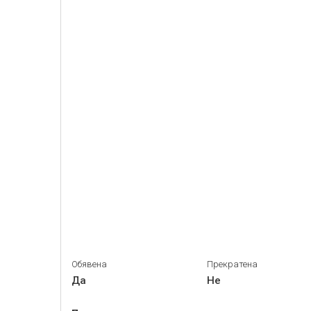
Обявена
Прекратена
Да
Не