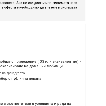
даването. Ако не сте достъпили системата чрез
те оферта е необходимо да влезете в системата
мобилно приложение (IOS или еквивалентно) -
 локализиране на домашни любимци.
п на процедурата
збор с публична покана
 в съответствие с условията и реда на