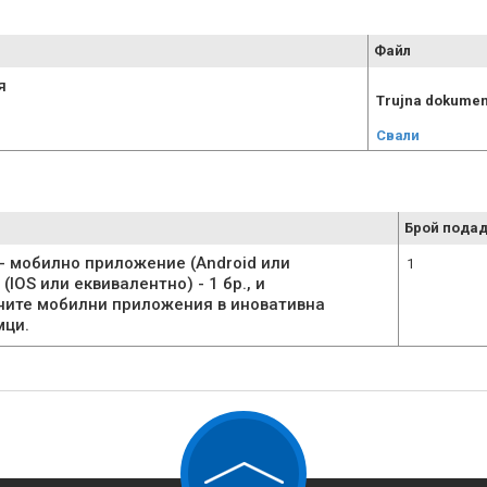
Файл
я
Trujna dokumen
Свали
Брой подад
- мобилно приложение (Android или
1
IOS или еквивалентно) - 1 бр., и
ните мобилни приложения в иновативна
мци.