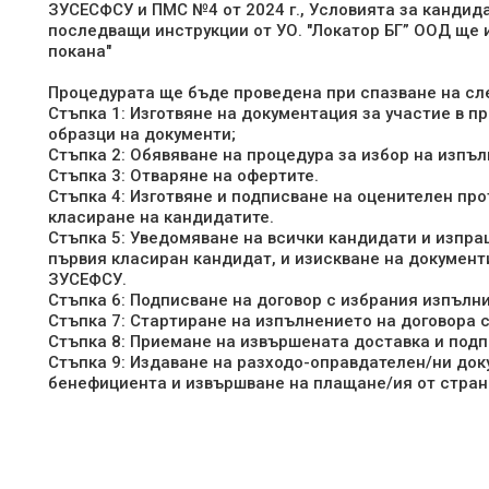
ЗУСЕСФСУ и ПМС №4 от 2024 г., Условията за кандид
последващи инструкции от УО. "Локатор БГ” ООД ще 
покана"
Процедурата ще бъде проведена при спазване на сл
Стъпка 1: Изготвяне на документация за участие в п
образци на документи;
Стъпка 2: Обявяване на процедура за избор на изпъл
Стъпка 3: Отваряне на офертите.
Стъпка 4: Изготвяне и подписване на оценителен пр
класиране на кандидатите.
Стъпка 5: Уведомяване на всички кандидати и изпра
първия класиран кандидат, и изискване на документ
ЗУСЕФСУ.
Стъпка 6: Подписване на договор с избрания изпълни
Стъпка 7: Стартиране на изпълнението на договора 
Стъпка 8: Приемане на извършената доставка и под
Стъпка 9: Издаване на разходо-оправдателен/ни док
бенефициента и извършване на плащане/ия от стран