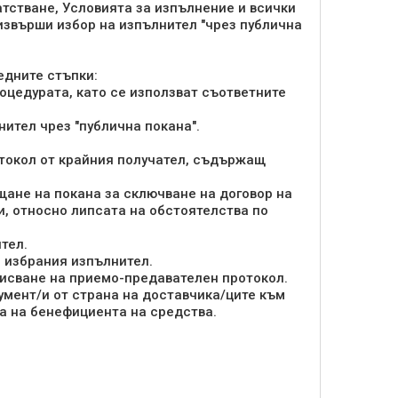
атстване, Условията за изпълнение и всички
извърши избор на изпълнител "чрез публична
едните стъпки:
роцедурата, като се използват съответните
нител чрез "публична покана".
отокол от крайния получател, съдържащ
щане на покана за сключване на договор на
и, относно липсата на обстоятелства по
тел.
с избрания изпълнител.
писване на приемо-предавателен протокол.
умент/и от страна на доставчика/ците към
а на бенефициента на средства.