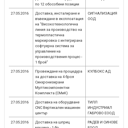
по 12 обособени позиции
2.
27.05.2016
Доставка, инсталиране и
СИГНАЛИЗАЦИЯ
BG
въвеждане в експлоатация
ООД
2.
на "Високотехнологична
линия за производство на
термопластична
маркировка с интегрирана
софтуерна система за
управление на
производствения процес -
1 брой"
27.05.2016
Провеждане на процедура
КУЛБОКС АД
BG
за доставка на 4 броя
2.
Синхронизирани
Мултикомпонентни
Комплекта (СМиК)
27.05.2016
Доставка на оборудване
ТИЛЛ
BG
CNC Вертикален машинен
ИНДУСТРИАЛ
2.
център
ГАБРОВО ЕООД
27.05.2016
Доставка на шприц
РАДЕВ И СИНОВЕ
BG
машина - 1 бр.
ЕООД
2.