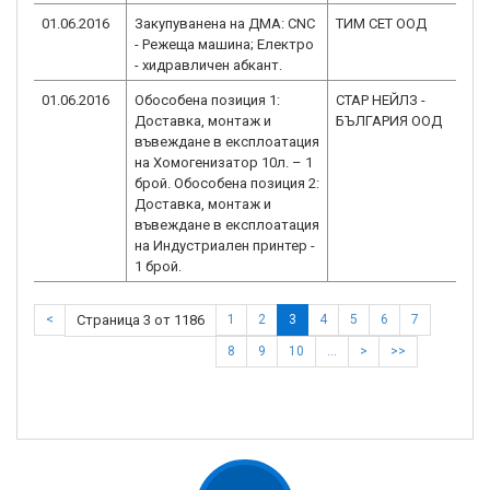
01.06.2016
Закупуванена на ДМА: CNC
ТИМ СЕТ ООД
BG
- Режеща машина; Електро
2.
- хидравличен абкант.
01.06.2016
Обособена позиция 1:
СТАР НЕЙЛЗ -
BG
Доставка, монтаж и
БЪЛГАРИЯ ООД
2.
въвеждане в експлоатация
на Хомогенизатор 10л. – 1
брой. Обособена позиция 2:
Доставка, монтаж и
въвеждане в експлоатация
на Индустриален принтер -
1 брой.
<
Страница 3 от 1186
1
2
3
4
5
6
7
8
9
10
…
>
>>