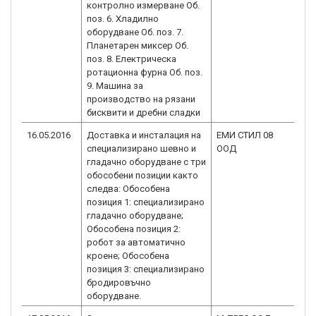
контролно измерване Об.
поз. 6. Хладилно
оборудване Об. поз. 7.
Планетарен миксер Об.
поз. 8. Електрическа
ротационна фурна Об. поз.
9. Машина за
производство на рязани
бисквити и дребни сладки
16.05.2016
Доставка и инсталация на
ЕМИ СТИЛ 08
BG
специализирано шевно и
ООД
2.
гладачно оборудване с три
обособени позиции както
следва: Обособена
позиция 1: специализирано
гладачно оборудване;
Обособена позиция 2:
робот за автоматично
кроене; Обособена
позиция 3: специализирано
бродировъчно
оборудване.