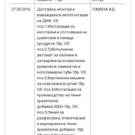
27.05.2016
Доставка, монтаж и
ЛАВЕНА АД
BG
въвеждане в експлоатация
2.
на ДМА: Об.
поз.1.Инсталация за
изготвяне и отстояване на
шампоани и пенещи
продукти-1бр. Об.
поз.2.Тубопълначен
автомат за пълнене и
затваряне на козметични
кремове в ламинатни и
кополимерни туби-1бр. Об.
поз.3.Вертикална машина
за опаковане в кутии-1бр.
Об. поз.4.Инсталация за
производство на течни
хранителни
добавки-500л-1бр. Об.
поз.5.Линия за
разфасовка, етикетиране
и маркиране на течни
хранителни добавки -1бр.