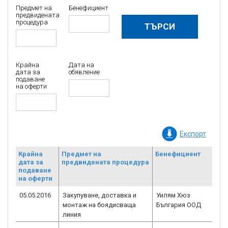
Предмет на
Бенефициент
предвидената
процедура
Крайна
Дата на
дата за
обявление
подаване
на оферти
Експорт
Крайна
Предмет на
Бенефициент
Но
дата за
предвидената процедура
до
подаване
Б
на оферти
05.05.2016
Закупуване, доставка и
Уилям Хюз
BG
монтаж на боядисваща
България ООД
2.
линия