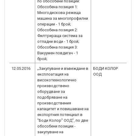
по обособени позиции:
Обособена позиция 1:
Многодискова режеща
машина за многопрофилни
операции - 1 брой;
Обособена позиция 2:
Филтрираща система за
отпадни води - 1 брой;
Обособена позиция 3:
Вакуумен повдигач - 1
брой;
12.05.2016
„Закупуване и въвеждане в
БОДИ КОЛОР
BG
експлоатация на
ООД
2.
високотехнологично
производствено
оборудване за
подобряване на
производствения
капацитет и повишаване на
експортния потенциал в
"Боди Колор" ООД", по две
обособени позиции -
закупуване на