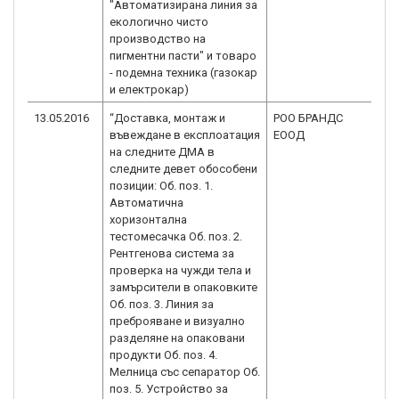
"Автоматизирана линия за
екологично чисто
производство на
пигментни пасти" и товаро
- подемна техника (газокар
и електрокар)
13.05.2016
“Доставка, монтаж и
РОО БРАНДС
BG
въвеждане в експлоатация
EООД
2.
на следните ДМА в
следните девет обособени
позиции: Об. поз. 1.
Автоматична
хоризонтална
тестомесачка Об. поз. 2.
Рентгенова система за
проверка на чужди тела и
замърсители в опаковките
Об. поз. 3. Линия за
преброяване и визуално
разделяне на опаковани
продукти Об. поз. 4.
Мелница със сепаратор Об.
поз. 5. Устройство за