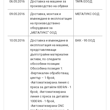
06.05.2016
Доставка на машини за
ТАРА ЕООД
BG
производство на обувки
2.
09.05.2016
Доставка, монтаж и
МЕГАЛУКС ООД
BG
въвеждане в експлоатация
2.
на производствено
оборудване за
„МЕГАЛУКС“ ООД
10.05.2016
Доставка и въвеждане в
БКК - 95 ООД
BG
експлоатация на машини,
2.
представляващи
дълготрайни материални
активи, по следните
обособени позиции:
Обособена позиция 1:
-Вертикален обработващ
център – 1 брой,
-Автоматизирана линия с
преса за детайли 600 kN - 1
брой, -Автоматизирана
линия с преса за детайли
1000 kN - 1 брой,
-Автоматизирана CNC