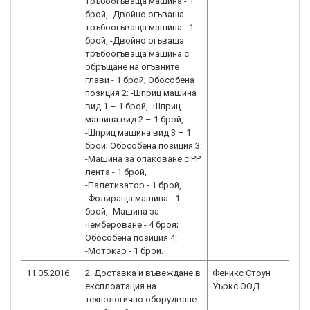
тръбоогъваща машина - 1
брой, -Двойно огъваща
тръбоогъваща машина - 1
брой, -Двойно огъваща
тръбоогъваща машина с
обръщане на огъвните
глави - 1 брой; Обособена
позиция 2: -Шприц машина
вид 1 – 1 брой, -Шприц
машина вид 2 – 1 брой,
-Шприц машина вид 3 – 1
брой; Обособена позиция 3:
-Машина за опаковане с PP
лента - 1 брой,
-Палетизатор - 1 брой,
-Фолираща машина - 1
брой, -Машина за
чембероване - 4 броя;
Обособена позиция 4:
-Мотокар - 1 брой.
11.05.2016
2. Доставка и въвеждане в
Феникс Стоун
BG
експлоатация на
Уъркс ООД
2.
технологично оборудване