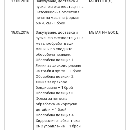
17.05.2016
Закупуване, доставка и
М-ПРЕС ООД
BG
пускане в експлоатация на
2.
Петсекционна офсетова
печатна машина формат
50/70 см - 1 брой
18.05.2016
Закупуване, доставка и
МЕТАЛ ИН ЕООД
BG
пускане в експлоатация на
2.
металообработващи
машини по следните
обособени позиции:
Обособена позиция 1.
Линия за дисково рязане
на тръби и пръти – 1 брой
Обособена позиция 2.
Линия за прахово
боядисване – 1 брой
Обособена позиция 3.
Фреза за петосна
обработка на корпусни
детайли – 1 брой
Обособена позиция 4.
Хидравличен абкант със
CNC управление – 1 брой