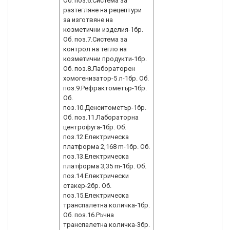
Об. поз.6.Система за
разтегляне на рецептури
за изготвяне на
козметични изделия-1бр.
Об. поз.7.Система за
контрол на тегло на
козметични продукти-1бр.
Об. поз.8.Лабораторен
хомогенизатор-5 л-1бр. Об.
поз.9.Рефрактометър-1бр.
Об.
поз.10.Денситометър-1бр.
Об. поз.11.Лабораторна
центрофуга-1бр. Об.
поз.12.Електрическа
платформа 2,168 m-1бр. Об.
поз.13.Електрическа
платформа 3,35 m-1бр. Об.
поз.14.Електрически
стакер-2бр. Об.
поз.15.Електрическа
транспалетна количка-1бр.
Об. поз.16.Ръчна
транспалетна количка-3бр.