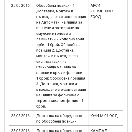
25.05.2016
Обособена позиция 1.
АРСИ
BG
Доставка, монтаж и
КОЗМЕТИКС
2.
въвеждане в експлоатация
ЕООД
на Автоматична линия за
пълнене и затваряне на
емулсии и гелове в
ламинатни и кополимерни
туби - 1 брой; Обособена
позиция 2. Доставка,
монтаж и въвеждане в
експлоатация на
Етикираща машина за
плоски и кръгли флакони -
1 брой; Обособена позиция
3. Доставка, монтаж и
въвеждане в експлоатация
на Линия за фолиране с
термосвиваемо фолио - 1
брой.
25.05.2016
Доставка на оборудване
ЮНИ-М 01 ООД
BG
по обособени позиции
2.
25.05.2016
Доставка на оборудване
КАМТ АД
BG