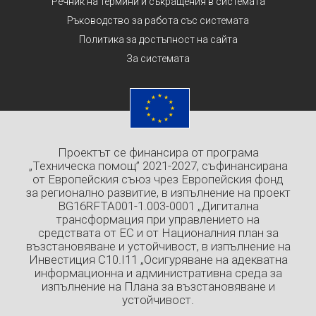
Речник на термини и съкращения в системата
Ръководство за работа със системата
Политика за достъпност на сайта
За системата
Проектът се финансира от програма
„Техническа помощ” 2021-2027, съфинансирана
от Европейския съюз чрез Европейския фонд
за регионално развитие, в изпълнение на проект
BG16RFTA001-1.003-0001 „Дигитална
трансформация при управлението на
средствата от ЕС и от Националния план за
възстановяване и устойчивост, в изпълнение на
Инвестиция C10.I11 „Осигуряване на адекватна
информационна и административна среда за
изпълнение на Плана за възстановяване и
устойчивост.