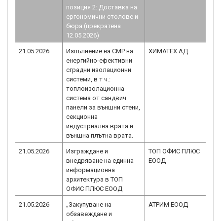
позиция 2: Доставка на
ергономични столове и
бюра (прекратена
12.05.2026)
21.05.2026
Изпълнение на СМР на
ХИМАТЕХ АД
BG
енергийно-ефективни
2.0
сградни изолационни
системи, в т ч.:
топлоизолационна
система от сандвич
панели за външни стени,
секционна
индустриална врата и
външна плътна врата.
21.05.2026
Изграждане и
ТОП ОФИС ПЛЮС
BG
внедряване на единна
ЕООД
1.0
информационна
архитектура в ТОП
ОФИС ПЛЮС ЕООД
21.05.2026
„Закупуване на
АТРИМ ЕООД
BG
обзавеждане и
1.0