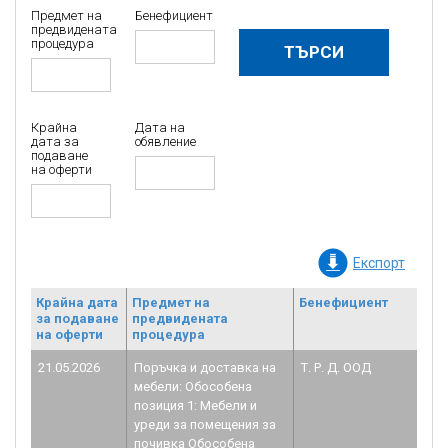
Предмет на
Бенефициент
предвидената
процедура
Крайна
Дата на
дата за
обявление
подаване
на оферти
Експорт
Крайна дата
Предмет на
Бенефициент
Но
за подаване
предвидената
дог
на оферти
процедура
БФ
21.05.2026
Поръчка и доставка на
Т. Р. Д. ООД
BG
мебели: Обособена
1.0
позиция 1: Мебели и
уреди за помещения за
почивка Обособена