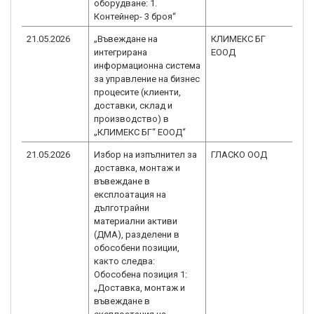
оборудване: 1.
Контейнер- 3 броя“
21.05.2026
„Въвеждане на
КЛИМЕКС БГ
BG
интегрирана
ЕООД
1.0
информационна система
за управление на бизнес
процесите (клиенти,
доставки, склад и
производство) в
„КЛИМЕКС БГ“ ЕООД“
21.05.2026
Избор на изпълнител за
ГЛАСКО ООД
BG
доставка, монтаж и
2.0
въвеждане в
експлоатация на
дълготрайни
материални активи
(ДМА), разделени в
обособени позиции,
както следва:
Обособена позиция 1:
„Доставка, монтаж и
въвеждане в