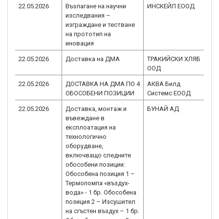
22.05.2026
Възлагане на научни
ИНСКЕЙЛ ЕООД
BG
изследвания –
1.0
изграждане и тестване
на прототип на
иновация
22.05.2026
Доставка на ДМА
ТРАКИЙСКИ ХЛЯБ
BG
ООД
2.0
22.05.2026
ДОСТАВКА НА ДМА ПО 4
АКВА Билд
BG
ОБОСОБЕНИ ПОЗИЦИИ
Системс ЕООД
1.0
22.05.2026
Доставка, монтаж и
БУНАЙ АД
BG
въвеждане в
2.0
експлоатация на
технологично
оборудване,
включващо следните
обособени позиции:
Обособена позиция 1 –
Термопомпа «въздух-
вода» - 1 бр. Обособена
позиция 2 – Изсушител
на сгъстен въздух – 1 бр.