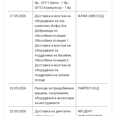
бр., ОП11 Шило - 1 бр.,
ОП12 Компресор - 1 бр.
21.05.2026
Доставка и монтаж на
АЛФА 2085 ООД
BG
оборудване за спа
1.0
комплекс Алфа Спа
Добринище по
обособени позиции:
Обособена позиция 1:
Доставка и монтаж на
оборудване за
поддръжка на басейни;
Обособена позиция 2:
Доставка и монтаж на
оборудване за
поддръжка на зелени
площи
22.05.2026
Разходи за придобиване
ЛАЙТЕЛ ООД
BG
машини, съоръжения,
1.0
оборудване и аксесоари
за инструменти
22.05.2026
Доставка на дентално
АЙ ДЕНТ -
BG