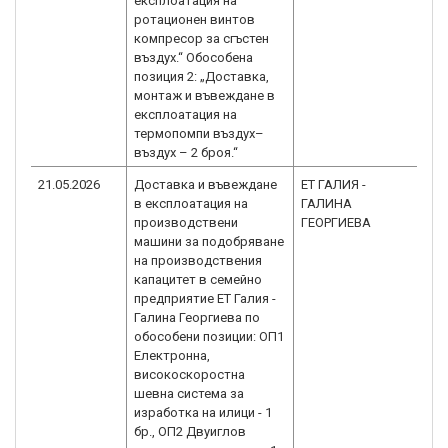
експлоатация на
ротационен винтов
компресор за сгъстен
въздух.“ Обособена
позиция 2: „Доставка,
монтаж и въвеждане в
експлоатация на
термопомпи въздух–
въздух – 2 броя.“
21.05.2026
Доставка и въвеждане
ЕТ ГАЛИЯ -
BG
в експлоатация на
ГАЛИНА
1.0
производствени
ГЕОРГИЕВА
машини за подобряване
на производствения
капацитет в семейно
предприятие ЕТ Галия -
Галина Георгиева по
обособени позиции: ОП1
Електронна,
високоскоростна
шевна система за
изработка на илици - 1
бр., ОП2 Двуиглов