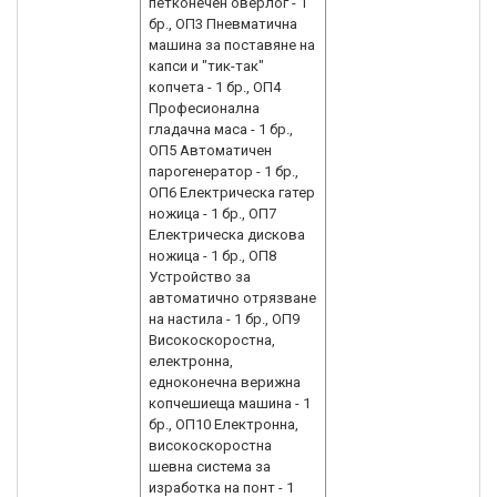
петконечен оверлог - 1
бр., ОП3 Пневматична
машина за поставяне на
капси и "тик-так"
копчета - 1 бр., ОП4
Професионална
гладачна маса - 1 бр.,
ОП5 Автоматичен
парогенератор - 1 бр.,
ОП6 Електрическа гатер
ножица - 1 бр., ОП7
Eлектрическа дискова
ножица - 1 бр., ОП8
Устройство за
автоматично отрязване
на настила - 1 бр., ОП9
Високоскоростна,
електронна,
едноконечна верижна
копчешиеща машина - 1
бр., ОП10 Електронна,
високоскоростна
шевна система за
изработка на понт - 1