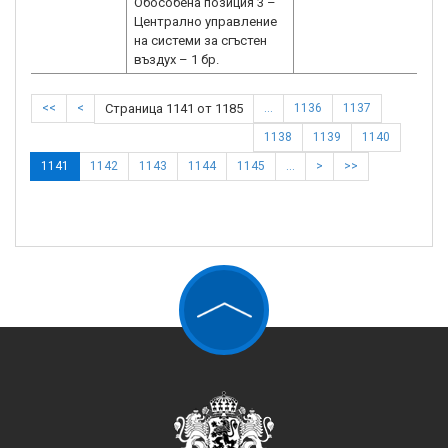
Обособена позиция 3 –
Централно управление
на системи за сгъстен
въздух – 1 бр.
<<
<
Страница 1141 от 1185
…
1136
1137
1138
1139
1140
1141
1142
1143
1144
1145
…
>
>>