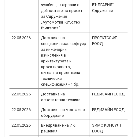
чужбина, свързани с
БЪЛГАРИЯ"
дейностите по проект
Сдружение
за Сдружение
„Аутомотив Клъстер
България“
22.05.2026
Доставка на
ПРОЕКТСОФТ
BG
специализиран софтуер
ЕООД
1.0
за инженерни
изчисления в
архитектурата и
проектирането,
съгласно приложена
техническа
спецификация - 1 бр.
22.05.2026
Доставка на
РЕДИЗАЙН ЕООД
BG
осветителна техника
1.0
22.05.2026
Доставка на монтажно
РЕДИЗАЙН ЕООД
BG
оборудване
1.0
22.05.2026
Внедряване на ИКТ
ЗИМС КОНСУЛТ
BG
решения.
ЕООД
1.0