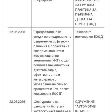
оборудване
АМБУЛАТОРИЯ
1.0
ЗА ГРУПОВА
ПРАКТИКА ЗА
ПЪРВИЧНА
ДЕНТАЛНА
ПОМОЩ ООД
22.05.2026
"Предоставяне на
Техновент
BG
услуги по внедряване на
инженеринг ЕООД
1.0
съвременни софтуерни
решения в областта на
информационните и
комуникационни
технологии (ИКТ), с цел
повишаване нивото на
дигитализация,
ефективността и
интегрираното
управление на бизнес
процесите в Техновент
инженеринг ЕООД"
22.05.2026
„Осигуряване на
СДРУЖЕНИЕ
BG
самолетни билети и
"АУТОМОТИВ
1.0
хотелско настаняване в
КЛЪСТЕР