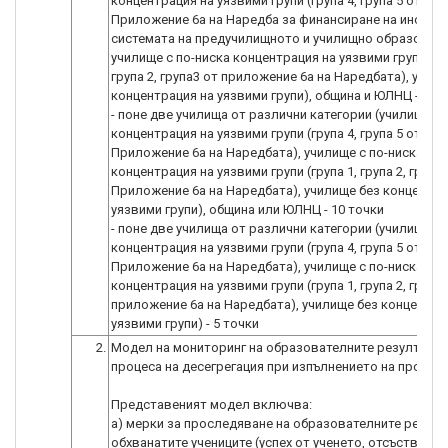
концентрация на уязвими групи (група 4, група 5 от
Приложение 6а на Наредба за финансиране на институ
системата на предучилищното и училищно образовани
училище с по-ниска концентрация на уязвими групи (гру
група 2, група3 от приложение 6а на Наредбата), учил
концентрация на уязвими групи), община и ЮЛНЦ - 15 
- поне две училища от различни категории (училище с
концентрация на уязвими групи (група 4, група 5 от
Приложение 6а на Наредбата), училище с по-ниска
концентрация на уязвими групи (група 1, група 2, група 
Приложение 6а на Наредбата), училище без концентра
уязвими групи), община или ЮЛНЦ - 10 точки
- поне две училища от различни категории (училище с
концентрация на уязвими групи (група 4, група 5 от
Приложение 6а на Наредбата), училище с по-ниска
концентрация на уязвими групи (група 1, група 2, група 
приложение 6а на Наредбата), училище без концентра
уязвими групи) - 5 точки
2.
Модел на мониторинг на образователните резултати 
процеса на десегрегация при изпълнението на проект
Представеният модел включва:
а) мерки за проследяване на образователните резулт
обхванатите учениците (успех от ученето, отсъствия о