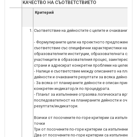
КАЧЕСТВО НА СЪОТВЕТСТВИЕТО
Критерий
1.
Съответствие на дейностите с целите и очакваните р
- Формулираните цели на проектното предложение са
съответствие със специфични характеристики на мяст
образователните институции, образователната среда
участниците в образователния процес, заинтересован
страни и адресират конкретни проблеми на целевите г
- Налице е съответствие между описанието на планир
дейности и очакваните резултати за всяка дейност.
- За всяка от планираните дейности е описан принос 
конкретен индикатор/и по процедурата.
- Планът за изпълнение отразява логическата връзка 
последователност на планираните дейности и очаква
резултати/индикатори.
Всички от посочените по-горе критерии са изпълнени -
точки
Три от посочените по-горе критерии са изпълнени - 7 
Два от посочените по-горе критерии са изпълнени - 4 