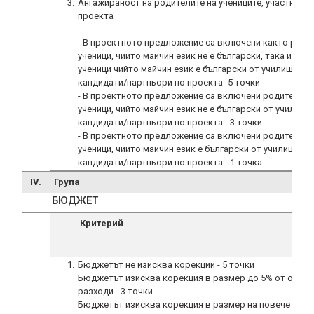
3.
Ангажираност на родителите на учениците, участници 
проекта
- В проектното предложение са включени както роди
ученици, чийто майчин език не е български, така и род
ученици чийто майчин език е български от училищата–
кандидати/партньори по проекта- 5 точки
- В проектното предложение са включени родители с
ученици, чийто майчин език не е български от училищ
кандидати/партньори по проекта - 3 точки
- В проектното предложение са включени родители с
ученици, чийто майчин език е български от училищата
кандидати/партньори по проекта - 1 точка
IV.
Група
БЮДЖЕТ
Критерий
1.
Бюджетът не изисква корекции - 5 точки
Бюджетът изисква корекция в размер до 5% от общи
разходи - 3 точки
Бюджетът изисква корекция в размер на повече от 5