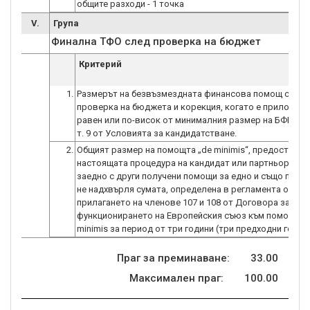
общите разходи - 1 точка
V.
Група
Финална ТФО след проверка на бюджет
Критерий
1.
Размерът на безвъзмездната финансова помощ след
проверка на бюджета и корекция, когато е приложимо
равен или по-висок от минималния размер на БФП съ
т. 9 от Условията за кандидатстване.
2.
Общият размер на помощта „de minimis“, предоставян
настоящата процедура на кандидат или партньор по п
заедно с други получени помощи за едно и също пред
не надхвърля сумата, определена в регламента относ
прилагането на членове 107 и 108 от Договора за
функционирането на Европейския съюз към помощта 
minimis за период от три години (три предходни години
Праг за преминаване:
33.00
Максимален праг:
100.00