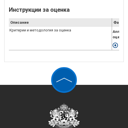
Инструкции за оценка
Описание
Файл
Критерии и методология за оценка
Annex_X
оценка.
Свал