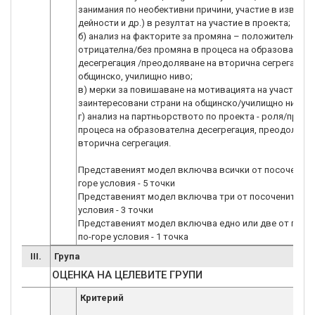
занимания по необективни причини, участие в извънк
дейности и др.) в резултат на участие в проекта;
б) анализ на факторите за промяна – положителна/
отрицателна/без промяна в процеса на образователн
десегрегация /преодоляване на вторична сегрегация 
общинско, училищно ниво;
в) мерки за повишаване на мотивацията на участници
заинтересовани страни на общинско/училищно ниво;
г) анализ на партньорството по проекта - роля/прино
процеса на образователна десегрегация, преодолява
вторична сегрегация.
Представеният модел включва всички от посочените
горе условия - 5 точки
Представеният модел включва три от посочените по
условия - 3 точки
Представеният модел включва едно или две от посо
по-горе условия - 1 точка
III.
Група
ОЦЕНКА НА ЦЕЛЕВИТЕ ГРУПИ
Критерий