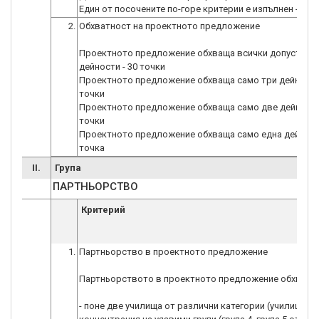
Един от посочените по-горе критерии е изпълнен - 1 т
2.
Обхватност на проектното предложение
Проектното предложение обхваща всички допустими
дейности - 30 точки
Проектното предложение обхваща само три дейности 
точки
Проектното предложение обхваща само две дейности 
точки
Проектното предложение обхваща само една дейност 
точка
II.
Група
ПАРТНЬОРСТВО
Критерий
1.
Партньорство в проектното предложение
Партньорството в проектното предложение обхваща
- поне две училища от различни категории (училище с