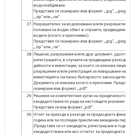
водоснабдяване.
Представя се сканирано във формат „.jpg“, „.jpeg“, „.pd
27.
Разрешително за водовземане и/или разрешително з
ползване на воден обект в случаите, предвидени в За
водите (когато е приложимо).
Представя се сканирано във формат „.jpg“, „.jpeg“, „.pd
28.
Лицензи, разрешения и/или друг документ, удостове
регистрацията, в случаите на предвидени разходи за
дейности и инвестиции, за които се изисква лицензир
разрешение и/или регистрация за извършване на дей
инвестицията съгласно българското законодателство
Документа се изисква когато е приложим. Представя
29.
Решение на компетентния орган на юридическото лиц
кандидатстване по реда на настоящите указания.
30.
Отчет за приходи и разходи за предходната финансов
година или за последен приключен междинен период.
(Представя се от кандидати, регистрирани в годината
кандидатстване или ако отчетът за предходната годин