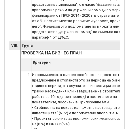
представлява „непомощ“, съгласно Указанията за
приложимия режим на държавни помощи по мерки,
финансирани от ПРСР 2014 - 2020 г. в стратегиите за В
от общностите местно развитие и условия, произтич
него“. Финансовото подпомагане по мярката няма да
представлява „държавна помощ“ по смисъла на чл. 10
параграф 1 от ДФЕС.
VIII.
Група
ПРОВЕРКА НА БИЗНЕС ПЛАН
Критерий
1.
Икономическата жизнеспособност на проектното
предложение и стопанството за периода на бизнес пла
годишен период, а в случаите на инвестиции за създа
трайни насаждения или извършване на строително-м
работи за 10-годишен период) и постигането на
показателите, посочени в Приложение № 9:
• Стойността на показателя „Нетна настояща стойнос
инвестицията“ (NPV) е положително число, т.е. NPV > 0
• Проектът се счита за икономически жизнеспособен 
> r (6 %) и IRR1> r (6 %).