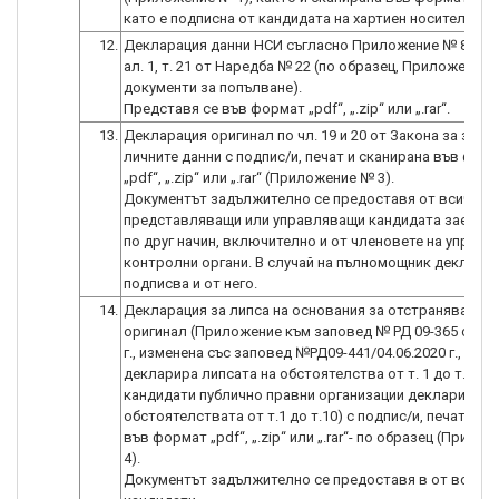
като е подписна от кандидата на хартиен носител.
12.
Декларация данни НСИ съгласно Приложение № 8 към ч
ал. 1, т. 21 от Наредба № 22 (по образец, Приложение
документи за попълване).
13.
Декларация оригинал по чл. 19 и 20 от Закона за защи
личните данни с подпис/и, печат и сканирана във фор
„pdf“, „.zip“ или „.rar“ (Приложение № 3).
Документът задължително се предоставя от всички л
представляващи или управляващи кандидата заедно 
по друг начин, включително и от членовете на управи
контролни органи. В случай на пълномощник декларац
14.
Декларация за липса на основания за отстраняване в
оригинал (Приложение към заповед № РД 09-365 от 27.
г., изменена със заповед №РД09-441/04.06.2020 г., кан
декларира липсата на обстоятелства от т. 1 до т.13, а
кандидати публично правни организации декларират
обстоятелствата от т.1 до т.10) с подпис/и, печат и с
във формат „pdf“, „.zip“ или „.rar“- по образец (Прило
4).
Документът задължително се предоставя в от всички