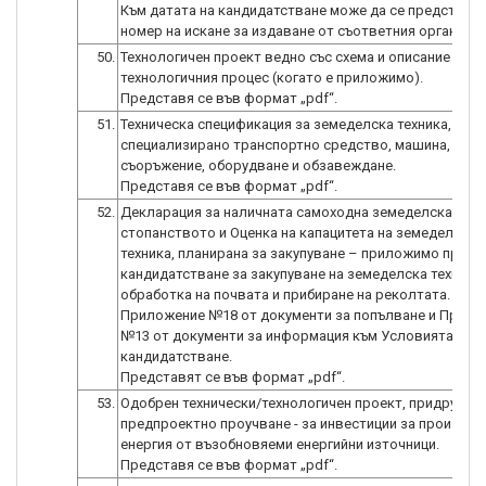
Към датата на кандидатстване може да се представи
50.
Технологичен проект ведно със схема и описание на
технологичния процес (когато е приложимо).
51.
Техническа спецификация за земеделска техника,
специализирано транспортно средство, машина,
съоръжение, оборудване и обзавеждане.
52.
Декларация за наличната самоходна земеделска техн
стопанството и Оценка на капацитета на земеделскат
техника, планирана за закупуване – приложимо при
кандидатстване за закупуване на земеделска техника 
обработка на почвата и прибиране на реколтата. (по 
Приложение №18 от документи за попълване и Прило
№13 от документи за информация към Условията за
кандидатстване.
53.
Одобрен технически/технологичен проект, придружен
предпроектно проучване - за инвестиции за производ
енергия от възобновяеми енергийни източници.