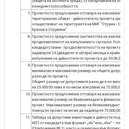
(защита на околната среда); 3) Насърчаване на заетос
конкурентоспособността.
7.
Проектното предложение отговаря на изискванията 
териториален обхват - дейностите по проекта ще се
осъществяват на територията на МИГ “Струма - Симит
Кресна и Струмяни”
8.
Проектното предложение съответства на изисквания
продължителност на изпълнението съгласно Условия
кандидатстване - продължителността на проекта не
надхвърля 24 (двадесет и четири) месеца и крайният 
изпълнение на дейностите по проекта е до 30.06.2025 г
9.
Проектното предложение отговаря на изискванията 
минимален и максимален размер на общите допустим
разходи по проекта.
Общият размер на допустимите разходи е по-висок ил
10.
Проектното предложение отговаря на изискванията 
максимален размер на безвъзмездната финансова п
проект. Максималният размер на безвъзмездната фи
помощ по проект не може да надхвърля 75 000,00 лв.
11.
Таблица за допустими инвестиции и дейности подписа
КЕП от кандидата във формат „xls“ или „xlsx“ – по обр
(Приложение № 1), както и сканирана във формат „pdf