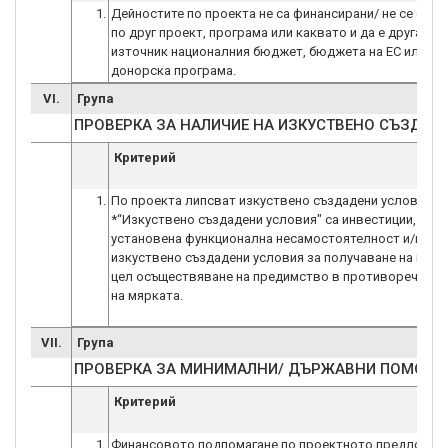
1.
Дейностите по проекта не са финансирани/ не се фин
по друг проект, програма или каквато и да е друга схе
източник националния бюджет, бюджета на ЕС или др
донорска програма.
VI.
Група
ПРОВЕРКА ЗА НАЛИЧИЕ НА ИЗКУСТВЕНО СЪЗДАД
Критерий
1.
По проекта липсват изкуствено създадени условия*
*“Изкуствено създадени условия" са инвестиции, за к
установена функционална несамостоятелност и/или
изкуствено създадени условия за получаване на пом
цел осъществяване на предимство в противоречие с 
на мярката.
VII.
Група
ПРОВЕРКА ЗА МИНИМАЛНИ/ ДЪРЖАВНИ ПОМОЩ
Критерий
1.
Финансовото подпомагане по проектното предложен