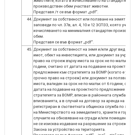
животните, когато в изчисляването на стандартния
производствен обем участват животни.
44.
Документ за собственост или ползване на земята или
заповеди по чл. 37в, ал. 4, 10 и 12 ЗСПЗЗ, която участ
изчисляването на минималния стандартен производс
обем.
45.
Документ за собственост на земя и/или друг вид нед
имот, обект на инвестицията, или документ за учреде
право на строеж върху имота за срок не по-малък от 
години, считано от датата на подаване на проектното
предложение към стратегията за ВОМР (когато е учре
срочно право на строеж) или документ за ползване в
имота, валиден за срок не по-малък от 6 години, счит
датата на подаване на проектното предложение към
стратегията за ВОМР, вписан в районната служба по
вписванията, а в случай на договор за аренда на земя 
регистриран в съответната общинска служба по земе
на Министерството на земеделието, храните и горите,
случаите на обновяване на сгради и/или помещения, з
не се изисква издаване на разрешение за строеж, съг
Закона за устройство на територията.