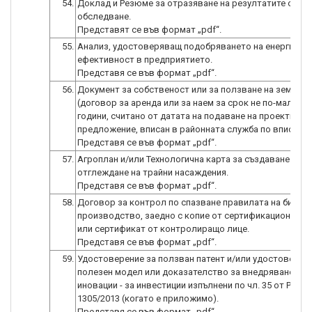
54.
Доклад и Резюме за отразяване на резултатите от ен
обследване.
55.
Анализ, удостоверяващ подобряването на енергийна
ефективност в предприятието.
56.
Документ за собственост или за ползване на земята
(договор за аренда или за наем за срок не по-малко о
години, считано от датата на подаване на проектното
предложение, вписан в районната служба по вписвани
57.
Агроплан и/или Технологична карта за създаване и
отглеждане на трайни насаждения.
58.
Договор за контрол по спазване правилата на биоло
производство, заедно с копие от сертификационно п
или сертификат от контролиращо лице.
59.
Удостоверение за ползван патент и/или удостоверен
полезен модел или доказателство за внедряване на
иновации - за инвестиции изпълнени по чл. 35 от Регл
1305/2013 (когато е приложимо).