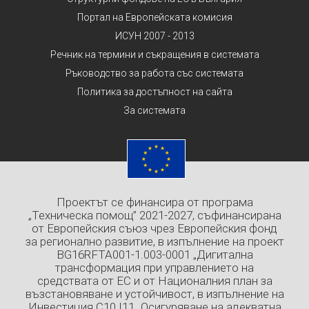
Портал на Европейската комисия
ИСУН 2007 - 2013
Речник на термини и съкращения в системата
Ръководство за работа със системата
Политика за достъпност на сайта
За системата
Проектът се финансира от програма
„Техническа помощ” 2021-2027, съфинансирана
от Европейския съюз чрез Европейския фонд
за регионално развитие, в изпълнение на проект
BG16RFTA001-1.003-0001 „Дигитална
трансформация при управлението на
средствата от ЕС и от Националния план за
възстановяване и устойчивост, в изпълнение на
Инвестиция C10.I11 „Осигуряване на адекватна