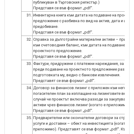
публикуван в Търговския регистър.)
31.
Инвентарна книга към датата на подаване на проектн
предложение с разбивка по вид на актив, дата и цена 
придобиване.
32.
Справка за дълготрайни материални активи – прилож
към счетоводния баланс, към датата на подаване на
проектното предложение.
33.
Фактури, придружени с платежни нареждания, за изв
преди подаване на проектното предложение разходи
подготовката му, ведно с банкови извлечения.
34.
Договор за финансов лизинг с приложен към него
погасителен план за изплащане на лизинговите вноски
случай че проектът включва разходи за закупуване н
активи чрез финансов лизинг (когато е приложимо).
35.
Предварителни или окончателни договори за строите
услуги и доставки – обект на инвестицията (когато е
приложимо). Представят се във формат „pdf“. Към д