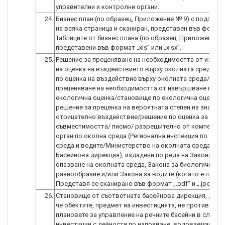
24.
Бизнес план (по образец, Приложение № 9) с подпис/и
на всяка страница и сканиран, представен във формат
Таблиците от бизнес плана (по образец, Приложение №
представени във формат „xls” или „xlsx”.
25.
Решение за преценяване на необходимостта от извъ
на оценка на въздействието върху околната среда/р
по оценка на въздействие върху околната среда/реше
преценяване на необходимостта от извършване на
екологична оценка/становище по екологична оценка/
решение за преценка на вероятната степен на значит
отрицателно въздействие/решение по оценка за
съвместимостта/ писмо/ разрешително от компетент
орган по околна среда (Регионална инспекция по око
среда и водите/Министерство на околната среда и во
Басейнова дирекция), издадени по реда на Закона за
опазване на околната среда, Закона за биологичното
разнообразие и/или Закона за водите (когато е прил
26.
Становище от съответната басейнова дирекция, дока
че обектите, предмет на инвестицията, не противореч
плановете за управление на речните басейни в случаи
инвестиции с дейности по напояване, водовземане,