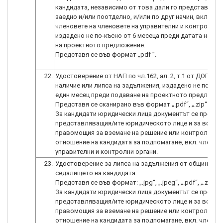
кандидата, независимо от това дали го представляв
заедно и/или поотделно, и/или по друг начин, включи
членовете на членовете на управителни и контролни 
издадено не по-късно от 6 месеца преди датата на по
на проектното предложение.
Представя се във формат „pdf ”.
22.
Удостоверение от НАП по чл.162, ал. 2, т.1 от ДОПК за
наличие или липса на задължения, издадено не по-ран
един месец преди подаване на проектното предложен
Представя се сканирано във формат „.pdf“, „.zip“ или „.
За кандидати юридически лица документът се предос
представляващия/ите юридическото лице и за всички
правомощия за вземане на решение или контрол по
отношение на кандидата за подпомагане, вкл. членов
23.
Удостоверение за липса на задължения от общината 
седалището на кандидата.
Представя се във формат: „.jpg“, „.jpeg“, „.pdf“, „.zip“ ил
За кандидати юридически лица документът се предос
представляващия/ите юридическото лице и за всички
правомощия за вземане на решение или контрол по
отношение на кандидата за подпомагане, вкл. членов