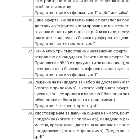
за строително-монтажни работи се прилагат Количес
стойностни сметки.
36.
Една оферта, и/или извлечение от каталог на произв
доставчик/строител и/или проучване в интернет за в
отделна инвестиция в дълготрайни активи, в случай ч
разходът е включен в Списък с референтни цени на Д
37.
Най-малко три съпоставими независими оферти, ведн
отправено от кандидата Запитване за оферта (по обр
Приложение № 13 от документи за попълване), за раз
невключен/и в Списъка с референтни разходи на ДФЗ
38.
Решение на кандидата за избор на доставчик/изпълни
(когато е приложимо), а когато избраната оферта не е 
ниска цена – се прилага и писмена Обосновка за моти
обусловили избора (когато е приложимо).
39.
Удостоверение за данъчна оценка на имота, който се
придобива (когато е приложимо), издадено в рамките
месеца, предхождащ датата на подаване на проектно
предложение (когато е приложимо). Представя се ф
„pdf”.