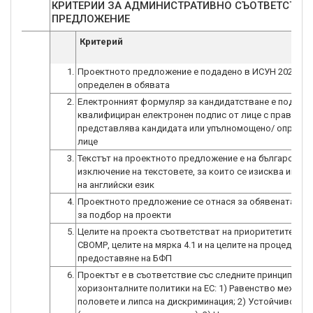
КРИТЕРИИ ЗА АДМИНИСТРАТИВНО СЪОТВЕТСТВИ
ПРЕДЛОЖЕНИЕ
Критерий
1.
Проектното предложение е подадено в ИСУН 2020 в с
определен в обявата
2.
Електронният формуляр за кандидатстване е подписа
квалифициран електронен подпис от лице с право да
представлява кандидата или упълномощено/ оправо
лице
3.
Текстът на проектното предложение е на български ез
изключение на текстовете, за които се изисква инфо
на английски език
4.
Проектното предложение се отнася за обявената пр
за подбор на проекти
5.
Целите на проекта съответстват на приоритетите и це
СВОМР, целите на мярка 4.1 и на целите на процедурат
предоставяне на БФП
6.
Проектът е в съответствие със следните принципи на
хоризонталните политики на ЕС: 1) Равенство между
половете и липса на дискриминация; 2) Устойчиво ра