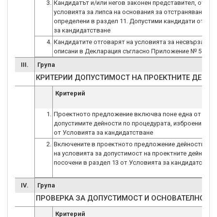
3.
Кандидатът и/или негов законен представител, отгов
условията за липса на основания за отстраняване,
определени в раздел 11. Допустими кандидати от Ус
за кандидатстване
4.
Кандидатите отговарят на условията за несвързаност
описани в Декларация съгласно Приложение № 5
III.
Група
КРИТЕРИИ ДОПУСТИМОСТ НА ПРОЕКТНИТE ДЕЙН
Критерий
1.
Проектното предложение включва поне една от
допустимите дейности по процедурата, изброени в ра
от Условията за кандидатстване
2.
Включените в проектното предложение дейности отг
на условията за допустимост на проектните дейности
посочени в раздел 13 от Условията за кандидатстван
IV.
Група
ПРОВЕРКА ЗА ДОПУСТИМОСТ И ОСНОВАТЕЛНОСТ 
Критерий