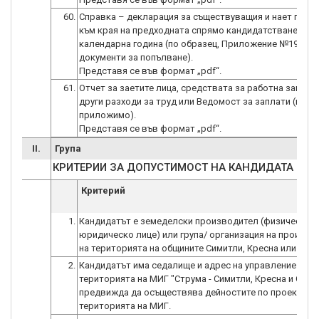
60.
Справка – декларация за съществуващия и нает перс
към края на предходната спрямо кандидатстването
календарна година (по образец, Приложение №19 от
документи за попълване).
61.
Отчет за заетите лица, средствата за работна заплат
други разходи за труд или Ведомост за заплати (коет
приложимо).
II.
Група
КРИТЕРИИ ЗА ДОПУСТИМОСТ НА КАНДИДАТА
Критерий
1.
Кандидатът е земеделски производител (физическо и
юридическо лице) или група/ организация на произво
на територията на общините Симитли, Кресна или Стру
2.
Кандидатът има седалище и адрес на управление на
територията на МИГ "Струма - Симитли, Кресна и Стру
предвижда да осъществява дейностите по проекта на
територията на МИГ.