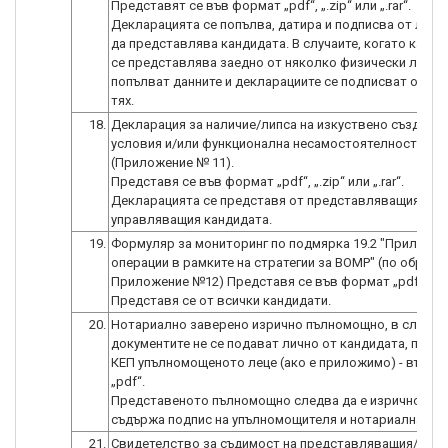
Представят се във формат „pdf“, „.zip“ или „.rar“.
Декларацията се попълва, датира и подписва от лице
да представлява кандидата. В случаите, когато канди
се представлява заедно от няколко физически лица, 
попълват данните и декларациите се подписват от вс
18.
Декларация за наличие/липса на изкуствено създаде
условия и/или функционална несамостоятелност
(Приложение № 11).
Представя се във формат „pdf“, „.zip“ или „.rar“.
Декларацията се представя от представляващия/
19.
Формуляр за мониторинг по подмярка 19.2 "Прилагане
операции в рамките на стратегии за ВОМР" (по образец
Приложение №12) Представя се във формат „pdf“.
Представя се от всички кандидати.
20.
Нотариално заверено изрично пълномощно, в случай 
документите не се подават лично от кандидата, подпи
КЕП упълномощеното леце (ако е приложимо) - във ф
„pdf“.
Представеното пълномощно следва да е изрично, да
21.
Свидетелство за съдимост на представляващия/те