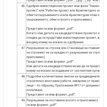
46.
Одобрен инвестиционен проект във фаза "Технически
проект" или "Работен проект или Архитектурно засне
обекта/съоръжението и/или Архитектурен план на сгр
съоръжението, обекта (което е приложимо).
Представя се във формат „pdf“ .
Когато към датата на кандидатстване проектът не е о
следва да се представи инвестиционен проект, ведно
47.
Разрешение за строеж или Становище на главния архи
че строежът не се нуждае от разрешение за строеж (
приложимо).
Представя се във формат „pdf“.
Към датата на кандидатстване може да се представи
48.
Подробни количествени сметки за предвидените
строително-монтажни работи, заверени от правоспо
лице – по образец, Приложение №17 от документи за
попълване.
49.
Разрешение за поставяне (когато е приложимо). Пре
се във формат „pdf“.