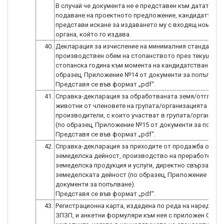
В случай че документа не е представен към датата на
подаване на проектното предложение, кандидатът м
представи искане за издаването му с входящ номер н
органа, който го издава.
40.
Декларация за изчисление на минималния стандартен
производствен обем на стопанството през текущата
стопанска година към момента на кандидатстване (по
образец, Приложение №14 от документи за попълване
41.
Справка-декларация за обработваната земя/отглежд
животни от членовете на групата/организацията на
производители, с които участват в групата/организа
(по образец, Приложение №15 от документи за попълв
42.
Справка-декларация за приходите от продажба от
земеделска дейност, производство на преработена
земеделска продукция и услуги, директно свързани с
земеделската дейност (по образец, Приложение №16 
документи за попълване).
43.
Регистрационна карта, издадена по реда на наредбата 
ЗПЗП, и анкетни формуляри към нея с приложен Опис 