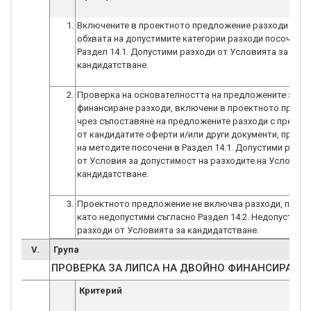
1.
Включените в проектното предложение разходи попа
обхвата на допустимите категории разходи посочени 
Раздел 14.1. Допустими разходи от Условията за
кандидатстване.
2.
Проверка на основателността на предложените за
финансиране разходи, включени в проектното предл
чрез съпоставяне на предложените разходи с предст
от кандидатите оферти и/или други документи, при пр
на методите посочени в Раздел 14.1. Допустими разход
от Условия за допустимост на разходите на Условият
кандидатстване.
3.
Проектното предложение не включва разходи, посоч
като недопустими съгласно Раздел 14.2. Недопустими
разходи от Условията за кандидатстване.
V.
Група
ПРОВЕРКА ЗА ЛИПСА НА ДВОЙНО ФИНАНСИРАНЕ
Критерий