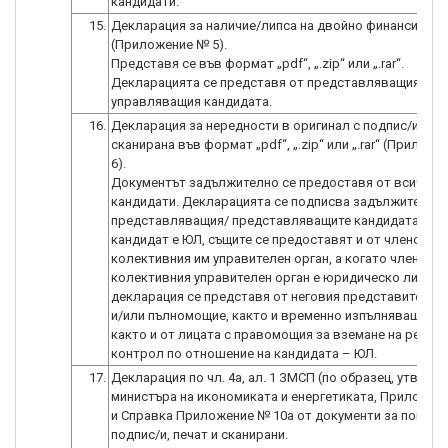
15.
Декларация за наличие/липса на двойно финансиране
(Приложение № 5).
Представя се във формат „pdf“, „.zip“ или „.rar“.
Декларацията се представя от представляващия/
16.
Декларация за нередности в оригинал с подпис/и, печ
сканирана във формат „pdf“, „.zip“ или „.rar“ (Прилож
6).
Документът задължително се предоставя от всички
кандидати. Декларацията се подписва задължително 
представляващия/ представляващите кандидата. Ког
кандидат е ЮЛ, същите се предоставят и от членовете
колективния им управителен орган, а когато член на
колективния управителен орган е юридическо лице,
декларация се представя от неговия представител по
и/или пълномощие, както и временно изпълняващ так
както и от лицата с правомощия за вземане на решен
17.
Декларация по чл. 4а, ал. 1 ЗМСП (по образец, утвърде
министъра на икономиката и енергетиката, Приложен
и Справка Приложение № 10а от документи за попълв
подпис/и, печат и сканирани.