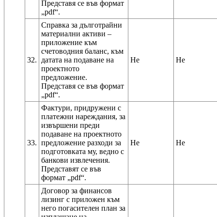
Представя се във формат
Справка за дълготрайни
материални активи –
приложение към
счетоводния баланс, към
32.
датата на подаване на
Не
Не
проектното
предложение.
Представя се във формат
Фактури, придружени с
платежни нареждания, за
извършени преди
подаване на проектното
33.
предложение разходи за
Не
Не
подготовката му, ведно с
банкови извлечения.
Представят се във
Договор за финансов
лизинг с приложен към
него погасителен план за
изплащане на