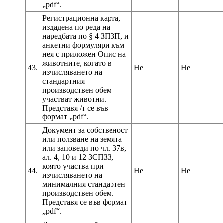
Регистрационна карта,
издадена по реда на
наредбата по § 4 ЗПЗП, и
анкетни формуляри към
нея с приложен Опис на
животните, когато в
43.
Не
Не
изчисляването на
стандартния
производствен обем
участват животни.
Представя /т се във
Документ за собственост
или ползване на земята
или заповеди по чл. 37в,
ал. 4, 10 и 12 ЗСПЗЗ,
която участва при
44.
Не
Не
изчисляването на
минималния стандартен
производствен обем.
Представя се във формат