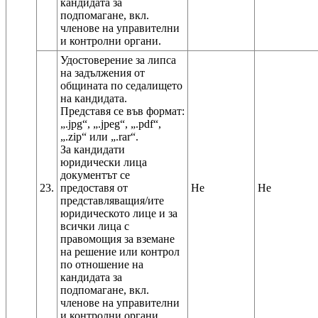
кандидата за
подпомагане, вкл.
членове на управителни
Удостоверение за липса
на задължения от
общината по седалището
на кандидата.
Представя се във формат:
„.jpg“, „.jpeg“, „.pdf“,
„.zip“ или „.rar“.
За кандидати
юридически лица
документът се
23.
предоставя от
Не
Не
представляващия/ите
юридическото лице и за
всички лица с
правомощия за вземане
на решение или контрол
по отношение на
кандидата за
подпомагане, вкл.
членове на управителни