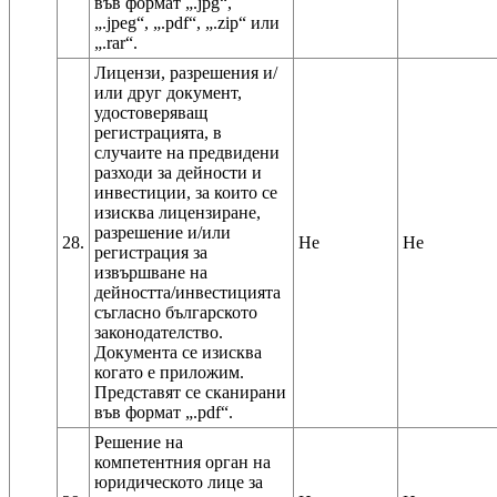
във формат „.jpg“,
„.jpeg“, „.pdf“, „.zip“ или
Лицензи, разрешения и/
или друг документ,
удостоверяващ
регистрацията, в
случаите на предвидени
разходи за дейности и
инвестиции, за които се
изисква лицензиране,
разрешение и/или
28.
Не
Не
регистрация за
извършване на
дейността/инвестицията
съгласно българското
законодателство.
Документа се изисква
когато е приложим.
Представят се сканирани
Решение на
компетентния орган на
юридическото лице за