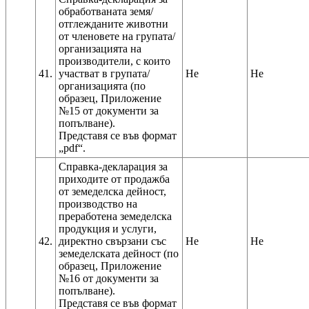
обработваната земя/
отглежданите животни
от членовете на групата/
организацията на
производители, с които
41.
участват в групата/
Не
Не
организацията (по
образец, Приложение
№15 от документи за
попълване).
Представя се във формат
Справка-декларация за
приходите от продажба
от земеделска дейност,
производство на
преработена земеделска
продукция и услуги,
42.
директно свързани със
Не
Не
земеделската дейност (по
образец, Приложение
№16 от документи за
попълване).
Представя се във формат