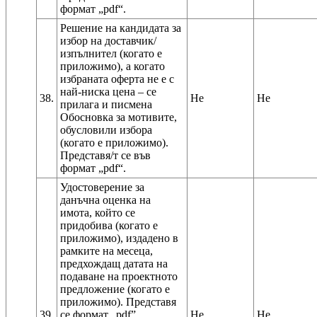
Решение на кандидата за
избор на доставчик/
изпълнител (когато е
приложимо), а когато
избраната оферта не е с
най-ниска цена – се
38.
Не
Не
прилага и писмена
Обосновка за мотивите,
обусловили избора
(когато е приложимо).
Представя/т се във
Удостоверение за
данъчна оценка на
имота, който се
придобива (когато е
приложимо), издадено в
рамките на месеца,
предхождащ датата на
подаване на проектното
предложение (когато е
приложимо). Представя
39.
се формат „pdf”.
Не
Не