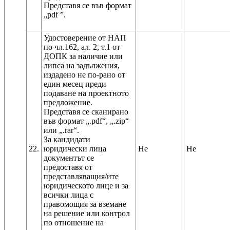
Представя се във формат
„pdf ”.
Удостоверение от НАП
по чл.162, ал. 2, т.1 от
ДОПК за наличие или
липса на задължения,
издадено не по-рано от
един месец преди
подаване на проектното
предложение.
Представя се сканирано
във формат „.pdf“, „.zip“
или „.rar“.
За кандидати
22.
юридически лица
Не
Не
документът се
предоставя от
представляващия/ите
юридическото лице и за
всички лица с
правомощия за вземане
на решение или контрол
по отношение на