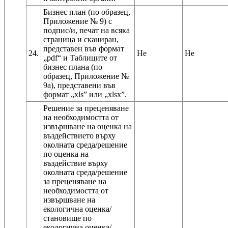
Бизнес план (по образец,
Приложение № 9) с
подпис/и, печат на всяка
страница и сканиран,
представен във формат
24.
Не
Не
„pdf“ и Таблиците от
бизнес плана (по
образец, Приложение №
9а), представени във
формат „xls” или „xlsx”.
Решение за преценяване
на необходимостта от
извършване на оценка на
въздействието върху
околната среда/решение
по оценка на
въздействие върху
околната среда/решение
за преценяване на
необходимостта от
извършване на
екологична оценка/
становище по
екологична оценка/