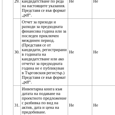
29.
кандидатстване по реда
Не
Не
на настоящите указания.
Представя се във формат
Отчет за приходи и
разходи за предходната
финансова година или за
последен приключен
междинен период.
(Представя се от
кандидати, регистрирани
30.
Не
Не
в годината на
кандидатстване или ако
отчетът за предходната
година не е публикуван
в Търговския регистър.)
Представя се във формат
Инвентарна книга към
датата на подаване на
проектното предложение
с разбивка по вид на
31.
Не
Не
актив, дата и цена на
придобиване.