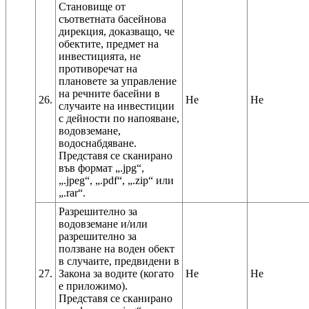
Становище от
съответната басейнова
дирекция, доказващо, че
обектите, предмет на
инвестицията, не
противоречат на
плановете за управление
на речните басейни в
26.
Не
Не
случаите на инвестиции
с дейности по напояване,
водовземане,
водоснабдяване.
Представя се сканирано
във формат „.jpg“,
„.jpeg“, „.pdf“, „.zip“ или
Разрешително за
водовземане и/или
разрешително за
ползване на воден обект
в случаите, предвидени в
27.
Закона за водите (когато
Не
Не
е приложимо).
Представя се сканирано