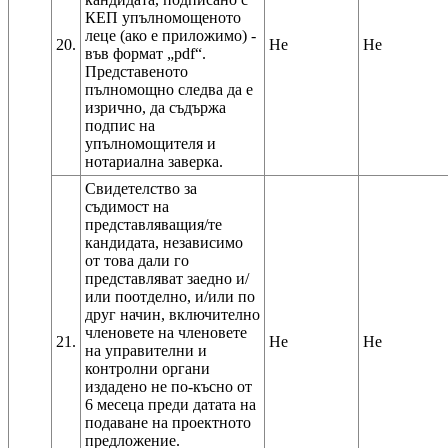
КЕП упълномощеното
леце (ако е приложимо) -
20.
Не
Не
във формат „pdf“.
Представеното
пълномощно следва да е
изрично, да съдържа
подпис на
упълномощителя и
Свидетелство за
съдимост на
представляващия/те
кандидата, независимо
от това дали го
представляват заедно и/
или поотделно, и/или по
друг начин, включително
членовете на членовете
21.
Не
Не
на управителни и
контролни органи
издадено не по-късно от
6 месеца преди датата на
подаване на проектното
предложение.