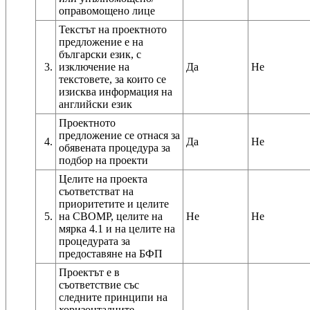
оправомощено лице
Текстът на проектното
предложение е на
български език, с
3.
изключение на
Да
Не
текстовете, за които се
изисква информация на
английски език
Проектното
предложение се отнася за
4.
Да
Не
обявената процедура за
подбор на проекти
Целите на проекта
съответстват на
приоритетите и целите
5.
на СВОМР, целите на
Не
Не
мярка 4.1 и на целите на
процедурата за
предоставяне на БФП
Проектът е в
съответствие със
следните принципи на
хоризонталните