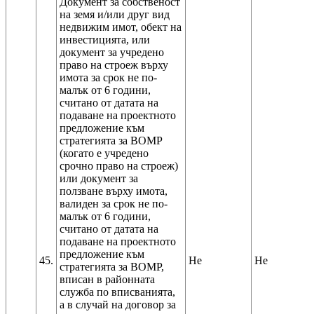
Документ за собственост
на земя и/или друг вид
недвижим имот, обект на
инвестицията, или
документ за учредено
право на строеж върху
имота за срок не по-
малък от 6 години,
считано от датата на
подаване на проектното
предложение към
стратегията за ВОМР
(когато е учредено
срочно право на строеж)
или документ за
ползване върху имота,
валиден за срок не по-
малък от 6 години,
считано от датата на
подаване на проектното
предложение към
45.
Не
Не
стратегията за ВОМР,
вписан в районната
служба по вписванията,
а в случай на договор за