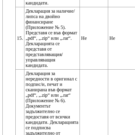
Декларация за наличие/
липса на двойно
финансиране
(Приложение № 5).
Представя се във формат
15.
„pdf“, „.zip“ или „.rar“.
Не
Не
Декларацията се
представя от
представляващия/
управляващия
Декларация за
нередности в оригинал с
подпис/и, печат и
сканирана във формат
„pdf“, „.zip“ или „.rar“
(Приложение № 6).
Документът
задължително се
предоставя от всички
кандидати. Декларацията
се подписва
задължително от