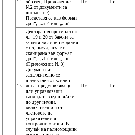
12.
образец, Приложение
Не
Не
№2 от документи за
попълване).
Представя се във формат
Декларация оригинал по
чл. 19 и 20 от Закона за
защита на личните данни
с подпис/и, печат и
сканирана във формат
„pdf“, „.zip“ или „.rar“
(Приложение № 3).
Документът
задължително се
предоставя от всички
13.
лица, представляващи
Не
Не
или управляващи
кандидата заедно и/или
по друг начин,
включително и от
членовете на
управителни и
контролни органи. В
случай на пълномощник
декларацията се