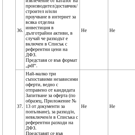
извлечение от каталог на
производител/доставчик/
строител и/или
проучване в интернет за
всяка отделна
инвестиция в
36.
Не
Не
дълготрайни активи, в
случай че разходът е
включен в Списък с
референтни цени на
ДФЗ.
Представя се във формат
Най-малко три
съпоставими независими
оферти, ведно с
отправено от кандидата
Запитване за оферта (по
образец, Приложение №
37.
13 от документи за
Не
Не
попълване), за разход/и,
невключен/и в Списъка с
референтни разходи на
ДФЗ.
Представят се във