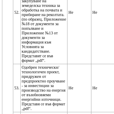
закупуване на
земеделска техника за
обработка на почвата и
52.
Не
Не
прибиране на реколтата.
(по образец, Приложение
№18 от документи за
попълване и
Приложение №13 от
документи за
информация към
Условията за
кандидатстване.
Представят се във
Одобрен технически/
технологичен проект,
придружен от
предпроектно проучване
- за инвестиции за
53.
Не
Не
производство на енергия
от възобновяеми
енергийни източници.
Представя се във формат