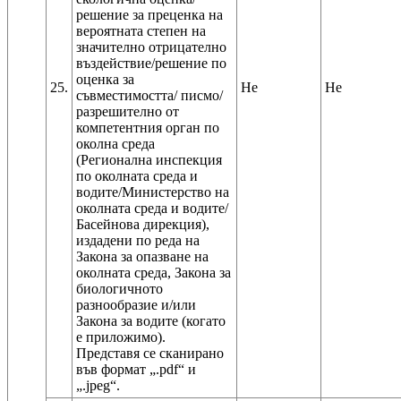
решение за преценка на
вероятната степен на
значително отрицателно
въздействие/решение по
оценка за
25.
Не
Не
съвместимостта/ писмо/
разрешително от
компетентния орган по
околна среда
(Регионална инспекция
по околната среда и
водите/Министерство на
околната среда и водите/
Басейнова дирекция),
издадени по реда на
Закона за опазване на
околната среда, Закона за
биологичното
разнообразие и/или
Закона за водите (когато
е приложимо).
Представя се сканирано
във формат „.pdf“ и