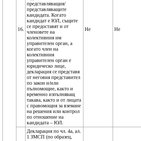
представляващия/
представляващите
кандидата. Когато
кандидат е ЮЛ, същите
се предоставят и от
16.
Не
Не
членовете на
колективния им
управителен орган, а
когато член на
колективния
управителен орган е
юридическо лице,
декларация се представя
от неговия представител
по закон и/или
пълномощие, както и
временно изпълняващ
такава, както и от лицата
с правомощия за вземане
на решения или контрол
по отношение на
Декларация по чл. 4а, ал.
1 ЗМСП (по образец,