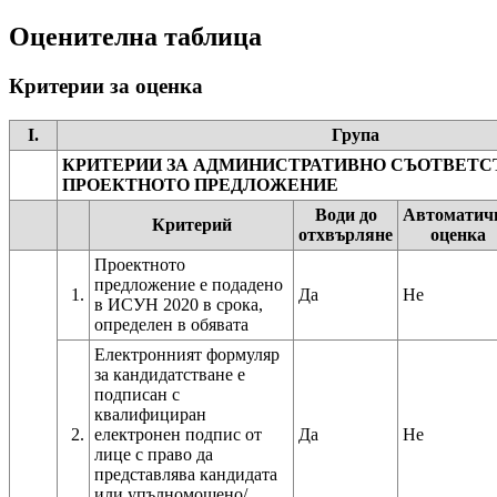
Оценителна таблица
Критерии за оценка
I.
Група
КРИТЕРИИ ЗА АДМИНИСТРАТИВНО СЪОТВЕТС
ПРОЕКТНОТО ПРЕДЛОЖЕНИЕ
Води до
Автоматич
Критерий
отхвърляне
оценка
Проектното
предложение е подадено
1.
Да
Не
в ИСУН 2020 в срока,
определен в обявата
Електронният формуляр
за кандидатстване е
подписан с
квалифициран
2.
електронен подпис от
Да
Не
лице с право да
представлява кандидата
или упълномощено/