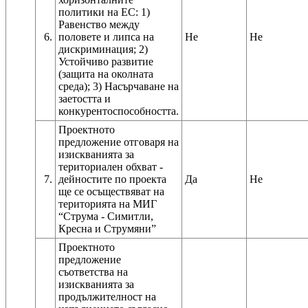
политики на ЕС: 1)
Равенство между
6.
половете и липса на
Не
Не
дискриминация; 2)
Устойчиво развитие
(защита на околната
среда); 3) Насърчаване на
заетостта и
конкурентоспособността.
Проектното
предложение отговаря на
изискванията за
териториален обхват -
7.
дейностите по проекта
Да
Не
ще се осъществяват на
територията на МИГ
“Струма - Симитли,
Кресна и Струмяни”
Проектното
предложение
съответства на
изискванията за
продължителност на