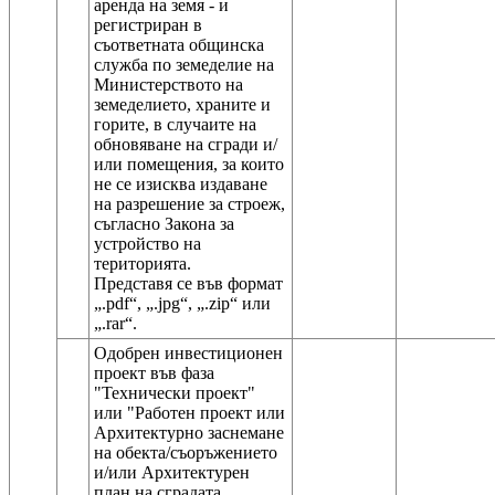
аренда на земя - и
регистриран в
съответната общинска
служба по земеделие на
Министерството на
земеделието, храните и
горите, в случаите на
обновяване на сгради и/
или помещения, за които
не се изисква издаване
на разрешение за строеж,
съгласно Закона за
устройство на
територията.
Представя се във формат
„.pdf“, „.jpg“, „.zip“ или
Одобрен инвестиционен
проект във фаза
"Технически проект"
или "Работен проект или
Архитектурно заснемане
на обекта/съоръжението
и/или Архитектурен
план на сградата,