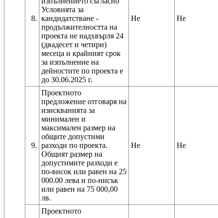
изпълнението съгласно
Условията за
8.
кандидатстване -
Не
Не
продължителността на
проекта не надхвърля 24
(двадесет и четири)
месеца и крайният срок
за изпълнение на
дейностите по проекта е
до 30.06.2025 г.
Проектното
предложение отговаря на
изискванията за
минимален и
максимален размер на
общите допустими
9.
разходи по проекта.
Не
Не
Общият размер на
допустимите разходи е
по-висок или равен на 25
000.00 лева и по-нисък
или равен на 75 000,00
Проектното