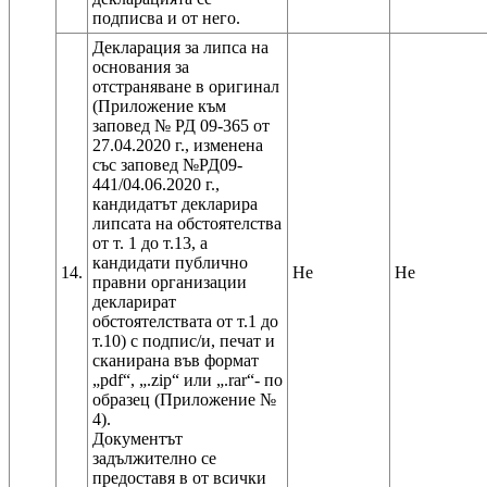
Декларация за липса на
основания за
отстраняване в оригинал
(Приложение към
заповед № РД 09-365 от
27.04.2020 г., изменена
със заповед №РД09-
441/04.06.2020 г.,
кандидатът декларира
липсата на обстоятелства
от т. 1 до т.13, а
кандидати публично
14.
Не
Не
правни организации
декларират
обстоятелствата от т.1 до
т.10) с подпис/и, печат и
сканирана във формат
„pdf“, „.zip“ или „.rar“- по
образец (Приложение №
4).
Документът
задължително се
предоставя в от всички