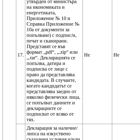
утвърден от министъра
на икономиката и
енергетиката,
Приложение № 10 и
Справка Приложение №
10а от документи за
попълване) с подпис/и,
печат и сканирани.
Представят се във
формат „pdf“, „.zip“ или
17.
Не
Не
„.rar“. Декларацията се
попълва, датира и
подписва от лице с
право да представлява
кандидата. В случаите,
когато кандидатът се
представлява заедно от
няколко физически лица,
се попълват данните и
декларациите се
подписват от всяко от
Декларация за наличие/
липса на изкуствено
създадени условия и/или