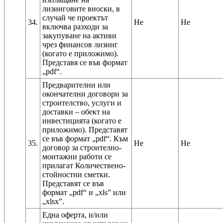
лизинговите вноски, в
случай че проектът
34.
Не
Не
включва разходи за
закупуване на активи
чрез финансов лизинг
(когато е приложимо).
Представя се във формат
Предварителни или
окончателни договори за
строителство, услуги и
доставки – обект на
инвестицията (когато е
приложимо). Представят
се във формат „pdf“. Към
35.
Не
Не
договор за строително-
монтажни работи се
прилагат Количествено-
стойностни сметки.
Представят се във
формат „pdf“ и „xls” или
Една оферта, и/или