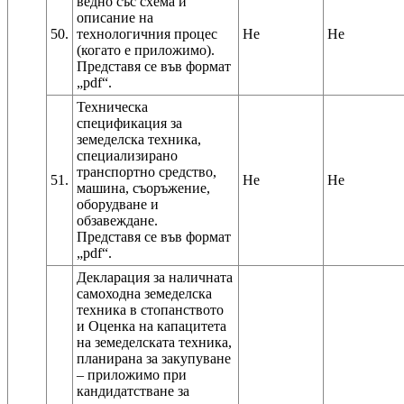
ведно със схема и
описание на
50.
технологичния процес
Не
Не
(когато е приложимо).
Представя се във формат
Техническа
спецификация за
земеделска техника,
специализирано
транспортно средство,
51.
Не
Не
машина, съоръжение,
оборудване и
обзавеждане.
Представя се във формат
Декларация за наличната
самоходна земеделска
техника в стопанството
и Оценка на капацитета
на земеделската техника,
планирана за закупуване
– приложимо при
кандидатстване за