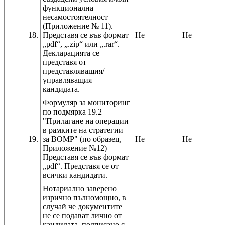
функционална
несамостоятелност
(Приложение № 11).
18.
Представя се във формат
Не
Не
„pdf“, „.zip“ или „.rar“.
Декларацията се
представя от
представляващия/
управляващия
Формуляр за мониторинг
по подмярка 19.2
"Прилагане на операции
в рамките на стратегии
19.
за ВОМР" (по образец,
Не
Не
Приложение №12)
Представя се във формат
„pdf“. Представя се от
всички кандидати.
Нотариално заверено
изрично пълномощно, в
случай че документите
не се подават лично от
кандидата, подписано с