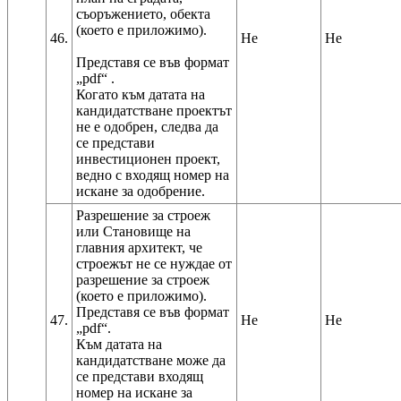
съоръжението, обекта
(което е приложимо).
46.
Не
Не
Представя се във формат
„pdf“ .
Когато към датата на
кандидатстване проектът
не е одобрен, следва да
се представи
инвестиционен проект,
ведно с входящ номер на
Разрешение за строеж
или Становище на
главния архитект, че
строежът не се нуждае от
разрешение за строеж
(което е приложимо).
Представя се във формат
47.
Не
Не
„pdf“.
Към датата на
кандидатстване може да
се представи входящ
номер на искане за