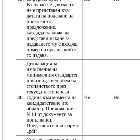
В случай че документа
не е представен към
датата на подаване на
проектното
предложение,
кандидатът може да
представи искане за
издаването му с входящ
номер на органа, който
го издава.
Декларация за
изчисление на
минималния стандартен
производствен обем на
стопанството през
текущата стопанска
40.
година към момента на
Не
Не
кандидатстване (по
образец, Приложение
№14 от документи за
попълване).
Представя се във формат
Справка-декларация за