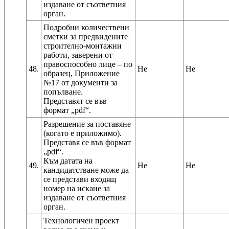
издаване от съответния
Подробни количествени
сметки за предвидените
строително-монтажни
работи, заверени от
правоспособно лице – по
48.
Не
Не
образец, Приложение
№17 от документи за
попълване.
Представят се във
Разрешение за поставяне
(когато е приложимо).
Представя се във формат
„pdf“.
Към датата на
49.
Не
Не
кандидатстване може да
се представи входящ
номер на искане за
издаване от съответния
Технологичен проект