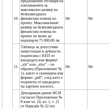
предложение отговаря на
изискванията за
максимален размер на
безвъзмездната
10.
финансова помощ по
Не
Не
проект. Максималният
размер на безвъзмездната
финансова помощ по
проект не може да
надхвърля 75 000,00 лв.
Таблица за допустими
инвестиции и дейности
подписана с КЕП от
кандидата във формат
„xls“ или „xlsx“ – по
11.
Не
Не
образец (Приложение №
1), както и сканирана във
формат „pdf”, след като е
подписна от кандидата
на хартиен носител.
Декларация данни НСИ
съгласно Приложение №
8 към чл. 24, ал. 1, т. 21
от Наредба № 22 (по