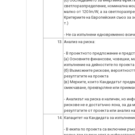
(б) Обследването за енергийна ефект
светлоразпределение, номинална мощн
малко от 120 lm/W, а за светлоразпре
Критериите на Европейския съюз за з
т.)
- Не са изпълнени едновременно всичк
13.
Анализ на риска:
- В проектното предложение е предст
(а) Основните финансови, човешки, м
изпълнение на дейностите по проекта 
(б) Възможните рискове, вероятностт
резултатите на проекта
(в) Мерките, които Кандидатът предв
смекчаване, прехвърляне или приемане
- Анализът на риска е наличен, но и
рискове не е достатъчно ясна, за да
резултатите от проекта или анализ на 
14.
Капацитет на Кандидата за изпълнение
- В екипа по проекта са включени рък
малко три години опит в инфраструкту