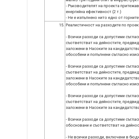
- Ръководителят на проекта притежав
енергийна ефективност (2 т.)
- Не е изпълнено нито едно от горните 
15.
Реалистичност на разходите по проек
- Всички разходи са допустими съглас
съответстват на дейностите, предвиде
заложени в Насоките за кандидатств
обособени и попълнени съгласно изискв
- Всички разходи са допустими съглас
съответстват на дейностите, предвиде
заложени в Насоките за кандидатств
обособени и попълнени съгласно изискв
- Всички разходи са допустими съглас
съответстват на дейностите, предвиде
заложени в Насоките за кандидатстван
- Всички разходи са допустими съглас
обосновани и съответстват на дейност
- Не всички разходи, включени в бюдж