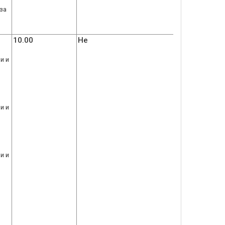
за
10.00
Не
и и
и и
и и