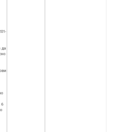
201-
 да
сно
кови
но
 6
но