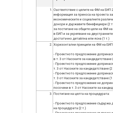
1.
Съответствие с целите на ФМ на ЕИП 
информация за приноса на проекта за 
икономическите и социалните различи
донори и държавите бенефициери (2 
за постигане на общите цели на ФМ на
в ЕИП и за укрепване на двустраннит
достатъчно детайлна или ясна (1 т.)
2.
Хоризонтални принципи на ФМ на ЕИП 2
- Проектното предложение допринася 
в т. 3 от Насоките за кандидатстване (
- Проектното предложение допринася 
т. 3 от Насоките за кандидатстване (2 
- Проектното предложение допринася 
т. 3 от Насоките за кандидатстване (1 
- Проектното предложение не доприна
посочени в т. 3 от Насоките за кандид
3.
Постигане на целта на процедурата:
- Проектното предложение съдържа де
на процедурата (2 т.)
- Проектното предложение съдържа ин