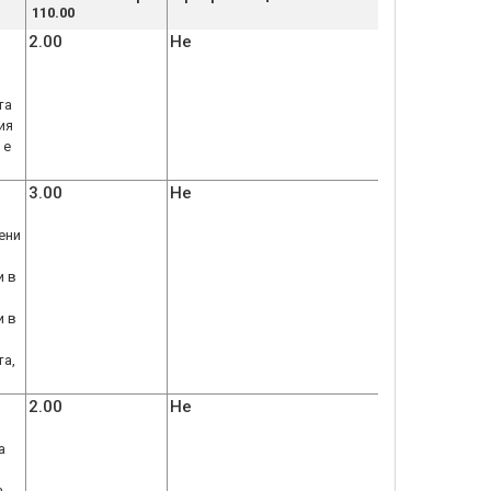
110.00
2.00
Не
та
ия
 е
3.00
Не
ени
и в
и в
та,
2.00
Не
а
,