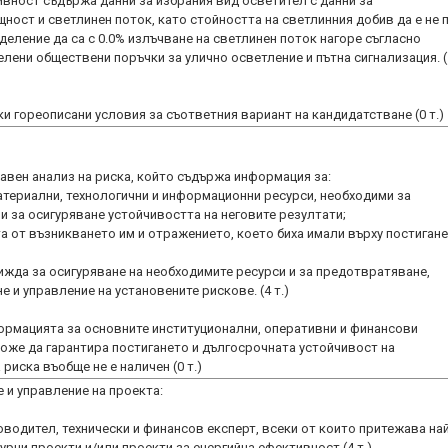
ивност съдържа данни за избрания вид осветител с данни за
ост и светлинен поток, като стойността на светлинния добив да е не п
деление да са с 0.0% излъчване на светлинен поток нагоре съгласно
елени обществени поръчки за улично осветление и пътна сигнализация. (
и гореописани условия за съответния вариант на кандидатстване (0 т.)
авен анализ на риска, който съдържа информация за:
атериални, технологични и информационни ресурси, необходими за
и за осигуряване устойчивостта на неговите резултати;
а от възникването им и отражението, което биха имали върху постигане
ижда за осигуряване на необходимите ресурси и за предотвратяване,
 и управление на установените рискове. (4 т.)
нформацията за основните институционални, оперативни и финансови
 може да гарантира постигането и дългосрочната устойчивост на
риска въобще не е наличен (0 т.)
 и управление на проекта:
оводител, технически и финансов експерт, всеки от които притежава най
рни проекти и/или проекти за енергийна ефективност (4 т.)