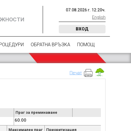
07
.
08
.
2026
г.
12
:
20
ч.
English
ОЖНОСТИ
ВХОД
ПРОЦЕДУРИ
ОБРАТНА ВРЪЗКА
ПОМОЩ
Печат
Праг за преминаване
60.00
Максимален праг
Приоритизация