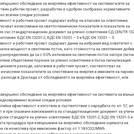
 извършено обследване за енергийна ефективност на системата/ите за
отвен работен проект, разработен и одобрен съобразно нормативните
но всички следни условия:
ивност и работния проект съдържат избор на класове за осветление,
лючват изчисляване на светлотехнически показатели и показатели за
е със стандартизационен документ за улично осветление СД CEN/TR 13
етление: БДС EN 13201-2, БДС EN 13201 – 3 и БДС EN 13201 – 5.
ивност и работния проект съдържат данни за избрания вид осветител с
ална мощност и светлинен поток, като стойността на светлинния добив
лоразпределение да са с 0.0% излъчване на светлинен поток нагоре съгла
елени обществени поръчки за улично осветление и пътна сигнализация.
иционните разходи, заложени в работния проект, съответстват на
 изчислени показателите за спестяване на енергия и емисиите на парни
е разходи в Доклада от обследването за енергийна ефективност, или
 извършено обследване за енергийна ефективност на системата за външ
 едновременно всички следни условия:
гийна ефективност е изготвен в съответствие с наредбата по чл. 57, ал.
т и при спазване изискванията на стандартизационен документ за улич
рски стандарти за улично осветление: БДС EN 13201-2, БДС EN 13201-3 и
щата процедура при извършване на енергийно обследване оценката на
ве се изчислява при емисионен фактор от 1.18 tCO2/MWh.