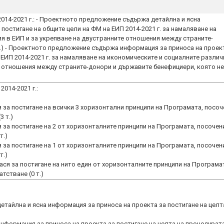
2014-2021 г.: - Проектното предложение съдържа детайлна и ясна
постигане на общите цели на ФМ на ЕИП 2014-2021 г. за намаляване на
я в ЕИП и за укрепване на двустранните отношения между страните-
т.) - Проектното предложение съдържа информация за приноса на проек
 ЕИП 2014-2021 г. за намаляване на икономическите и социалните различ
е отношения между страните-донори и държавите бенефициери, която не
014-2021 г.:
за постигане на всички 3 хоризонтални принципи на Програмата, посоч
3 т.)
за постигане на 2 от хоризонталните принципи на Програмата, посочен
т.)
за постигане на 1 от хоризонталните принципи на Програмата, посочен
т.)
ся за постигане на нито един от хоризонталните принципи на Програма
атстване (0 т.)
тайлна и ясна информация за приноса на проекта за постигане на целт
формация за приноса на проекта за постигане на целта на процедурата