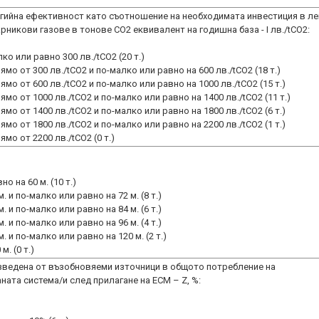
ргийна ефективност като съотношение на необходимата инвестиция в л
никови газове в тонове CO2 еквивалент на годишна база - I лв./tCO2:
о или равно 300 лв./tCO2 (20 т.)
мо от 300 лв./tCO2 и по-малко или равно на 600 лв./tCO2 (18 т.)
мо от 600 лв./tCO2 и по-малко или равно на 1000 лв./tCO2 (15 т.)
мо от 1000 лв./tCO2 и по-малко или равно на 1400 лв./tCO2 (11 т.)
мо от 1400 лв./tCO2 и по-малко или равно на 1800 лв./tCO2 (6 т.)
мо от 1800 лв./tCO2 и по-малко или равно на 2200 лв./tCO2 (1 т.)
мо от 2200 лв./tCO2 (0 т.)
о на 60 м. (10 т.)
. и по-малко или равно на 72 м. (8 т.)
. и по-малко или равно на 84 м. (6 т.)
. и по-малко или равно на 96 м. (4 т.)
. и по-малко или равно на 120 м. (2 т.)
. (0 т.)
изведена от възобновяеми източници в общото потребление на
ната система/и след прилагане на ЕСМ – Z, %: