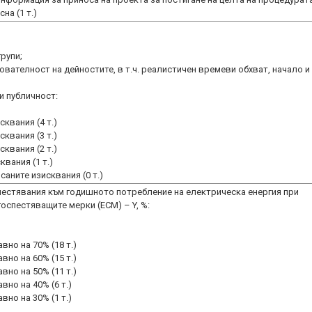
на (1 т.)
рупи;
вателност на дейностите, в т.ч. реалистичен времеви обхват, начало и
и публичност:
сквания (4 т.)
сквания (3 т.)
сквания (2 т.)
квания (1 т.)
саните изисквания (0 т.)
пестявания към годишното потребление на електрическа енергия при
оспестяващите мерки (ЕСМ) – Y, %:
вно на 70% (18 т.)
вно на 60% (15 т.)
вно на 50% (11 т.)
вно на 40% (6 т.)
вно на 30% (1 т.)