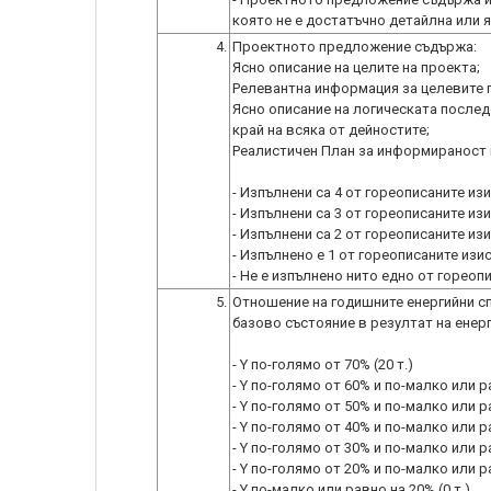
която не е достатъчно детайлна или яс
4.
Проектното предложение съдържа:
Ясно описание на целите на проекта;
Релевантна информация за целевите г
Ясно описание на логическата последо
край на всяка от дейностите;
Реалистичен План за информираност 
- Изпълнени са 4 от гореописаните изи
- Изпълнени са 3 от гореописаните изи
- Изпълнени са 2 от гореописаните изи
- Изпълнено е 1 от гореописаните изис
- Не е изпълнено нито едно от гореопи
5.
Отношение на годишните енергийни с
базово състояние в резултат на енерг
- Y по-голямо от 70% (20 т.)
- Y по-голямо от 60% и по-малко или ра
- Y по-голямо от 50% и по-малко или ра
- Y по-голямо от 40% и по-малко или ра
- Y по-голямо от 30% и по-малко или ра
- Y по-голямо от 20% и по-малко или ра
- Y по-малко или равно на 20% (0 т.)