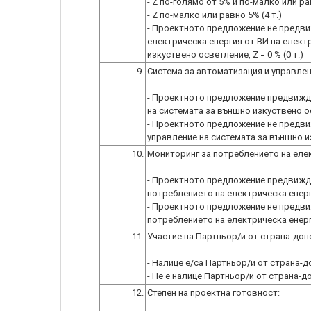
- Z по-голямо от 5% и по-малко или рав
- Z по-малко или равно 5% (4 т.)
- Проектното предложение не предви
електрическа енергия от ВИ на елект
изкуствено осветление, Z = 0 % (0 т.)
9.
Система за автоматизация и управлен
- Проектното предложение предвижда
на системата за външно изкуствено ос
- Проектното предложение не предви
управление на системата за външно из
10.
Мониторинг за потреблението на елек
- Проектното предложение предвижда
потреблението на електрическа енерги
- Проектното предложение не предви
потреблението на електрическа енерги
11.
Участие на Партньор/и от страна-дон
- Налице е/са Партньор/и от страна-до
- Не е налице Партньор/и от страна-до
12.
Степен на проектна готовност: