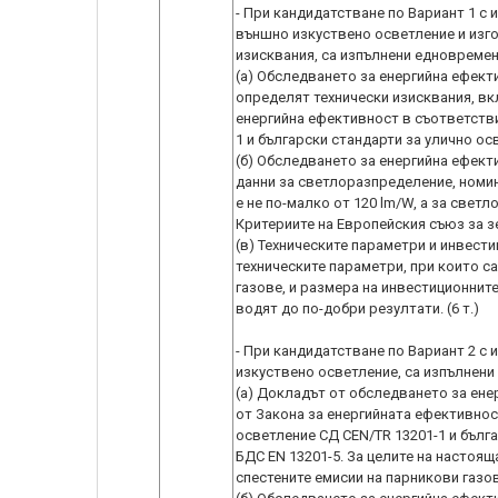
- При кандидатстване по Вариант 1 с
външно изкуствено осветление и изг
изисквания, са изпълнени едновремен
(а) Обследването за енергийна ефект
определят технически изисквания, вк
енергийна ефективност в съответстви
1 и български стандарти за улично осв
(б) Обследването за енергийна ефект
данни за светлоразпределение, номин
е не по-малко от 120 lm/W, а за свет
Критериите на Европейския съюз за з
(в) Техническите параметри и инвест
техническите параметри, при които са
газове, и размера на инвестиционнит
водят до по-добри резултати. (6 т.)
- При кандидатстване по Вариант 2 с
изкуствено осветление, са изпълнени
(а) Докладът от обследването за енер
от Закона за енергийната ефективнос
осветление СД CEN/TR 13201-1 и бълга
БДС EN 13201-5. За целите на настоя
спестените емисии на парникови газо