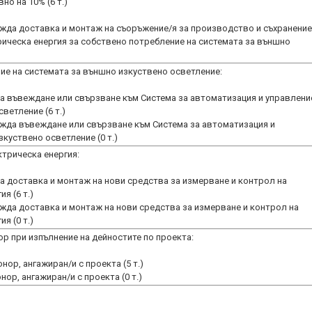
но на 10% (6 т.)
жда доставка и монтаж на съоръжение/я за производство и съхранение
рическа енергия за собствено потребление на системата за външно
ие на системата за външно изкуствено осветление:
 въвеждане или свързване към Система за автоматизация и управлени
ветление (6 т.)
жда въвеждане или свързване към Система за автоматизация и
куствено осветление (0 т.)
трическа енергия:
 доставка и монтаж на нови средства за измерване и контрол на
я (6 т.)
жда доставка и монтаж на нови средства за измерване и контрол на
я (0 т.)
ор при изпълнение на дейностите по проекта:
нор, ангажиран/и с проекта (5 т.)
нор, ангажиран/и с проекта (0 т.)