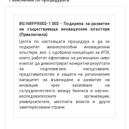
BG16RFPR002-1.003 - Подкрепа за развитие
на съществуващи иновационни клъстери
(Приключила)
Целта по настоящата процедура е да се
подкрепят жизнеспособни иновационни
клъстери, вкл. с одобрена концепция за ИТИ,
които работят ефективно на регионално ниво
и могат да демонстрират конкретни резултати
за подпомагане, насърчаване,
представителство и защита на регионалния
капацитет за въвеждане и развитие на
иновации чрез засилване на
сътрудничеството между бизнеса и научно-
изследователските организации,
университетите, местната власти и други
заинтересовани страни.