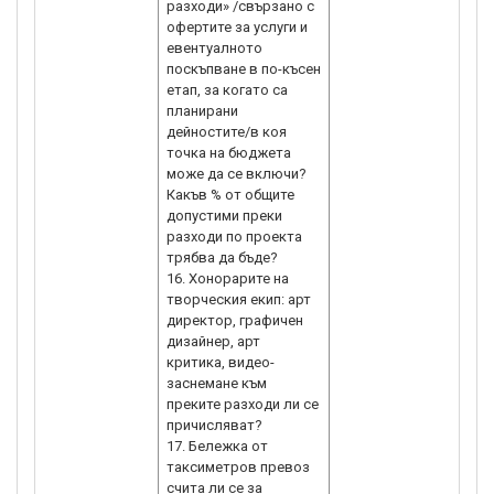
разходи» /свързано с
офертите за услуги и
евентуалното
поскъпване в по-късен
етап, за когато са
планирани
дейностите/в коя
точка на бюджета
може да се включи?
Какъв % от общите
допустими преки
разходи по проекта
трябва да бъде?
16. Хонорарите на
творческия екип: арт
директор, графичен
дизайнер, арт
критика, видео-
заснемане към
преките разходи ли се
причисляват?
17. Бележка от
таксиметров превоз
счита ли се за