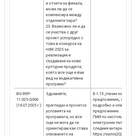
и отчета на финала,
може ли да се
компенсира между
отделните пера?
23. Възможно ли е да
се участва с друг
проект успоредно с
това в конкурса на
НФК 2025 за
реализация и
създаване на нови
културни продукти,
който все още е във
вид на индикативна
BG-RRP-
Здравейте,
В т.15 „Начин на подав
11.025-Q006
предложения„ от Усло
(14.07.2025 г.)
прегледах и прочетох
подробно е описано к
условията на
предложение.
програмата, но все
ПИИ по настоящата пр
още не мога да се
електронен път чрез 
ориентирам как става
следния интернет адре
описването на
https://eumis2020.gove