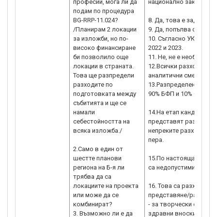
професии, мога ли да
национално законодат
подам по процедура
BG-RRP-11.024?
8. Да, това е задължи
/Планирам 2 локации
9. Да, попълва се дек
за изложби, но по-
10. Съгласно УК години
високо финансиране
2022 и 2023.
би позволило още
11. Не, не е необходим
локации в страната.
12.Всички разходи се 
Това ще разпредели
аналитични сметки на 
разходите по
13.Разпределението з
подготовката между
90% БФП и 10% СФ
събитията и ще се
намали
14.На етап кандидатст
себестойността на
представят разходооп
всяка изложба./
непреките разходи и м
пера.
2.Само в един от
шестте планови
15.По настоящата про
региона на Б-я ли
са недопустими.
трябва да са
локациите на проекта
16. Това са разходи за
или може да се
представяне/разпрост
комбинират?
- за творчески екип, в
3. Възможно ли е да
здравни вноски за сме