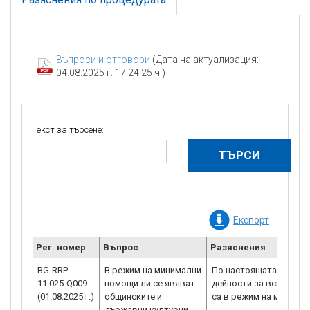
Въпроси и отговори
(Дата на актуализация:
04.08.2025 г. 17:24:25 ч.)
Текст за търсене:
Експорт
Рег. номер
Въпрос
Разяснения
BG-RRP-
В режим на минимални
По настоящата процед
11.025-Q009
помощи ли се явяват
дейности за всички ка
(01.08.2025 г.)
общинските и
са в режим на минима
държавни културни