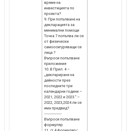
време на
инвестицията по
проекта?
9. При попълване на
декларацията за
минимални помощи
Точка 7 попълва ли се
от физически
самоосигуряващи се
лица ?
Въпроси попълване
приложения
10. В Прил. 4 –
„деклариране на
дейности през
последните три
календарни години –
2021, 2022 и 2023.“ –
2022, 2023,2024 ли се
има предвид?
---------------
Въпроси попълване
формуляр
11. /т.4 формуляр/