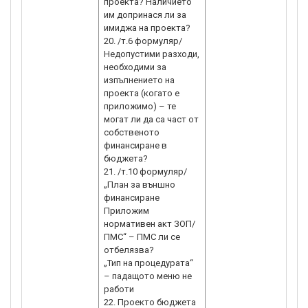
проекта? Наличието
им допринася ли за
имиджа на проекта?
20. /т.6 формуляр/
Недопустими разходи,
необходими за
изпълнението на
проекта (когато е
приложимо) – те
могат ли да са част от
собственото
финансиране в
бюджета?
21. /т.10 формуляр/
„План за външно
финансиране
Приложим
нормативен акт ЗОП/
ПМС“ – ПМС ли се
отбелязва?
„Тип на процедурата“
– падащото меню не
работи
22. Проекто бюджета