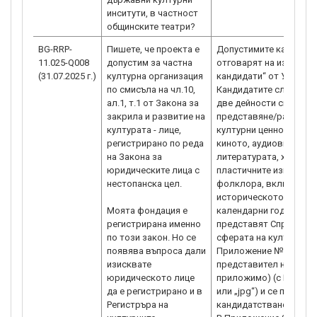
инситути, в частност
общинските театри?
BG-RRP-
Пишете, че проекта е
Допустимите кандидат
11.025-Q008
допустим за частна
отговарят на изискван
(31.07.2025 г.)
културна организация
кандидати“ от Условия
по смисъла на чл.10,
Кандидатите следва д
ал.1, т.1 от Закона за
две дейности свързани
закрила и развитие на
представяне/разпрост
културата - лице,
културни ценности в о
регистрирано по реда
киното, аудиовизията,
на Закона за
литературата, художес
юридическите лица с
пластичните изкуства,
нестопанска цел.
фолклора, включителн
историческото наслед
Моята фондация е
календарни години (2021 
регистрирана именно
представят Справка-д
по този закон. Но се
сферата на културата 
появява въпроса дали
Приложение № 4 се по
изисквате
представител на канди
юридическото лице
приложимо) (с КЕП или
да е регистрирано и в
или „jpg“) и се прикач
Регистръра на
кандидатстване.