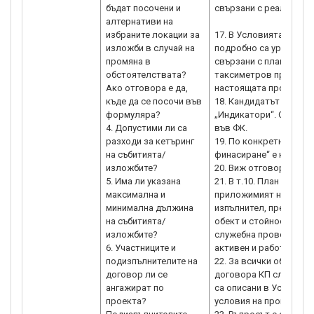
бъдат посочени и
свързани с реализация
алтернативи на
избраните локации за
17. В Условията за из
изложби в случай на
подробно са уредени и
промяна в
свързани с плащаният
обстоятелствата?
таксиметров превоз Н
Ако отговора е да,
настоящата процедура
къде да се посочи във
18. Кандидатът няма а
формуляра?
„Индикатори“. СНД за
4. Допустими ли са
във ФК.
разходи за кетъринг
19. По конкретната п
на събитията/
финасиране“ е на сойно
изложбите?
20. Виж отговор 13 от
5. Има ли указана
21. В т.10. План за въ
максимална и
приложимият норматив
минимална дължина
изпълнител, предмет н
на събитията/
обект и стойност на п
изложбите?
служебна проверка и е
6. Участниците и
активен и работи.
подизпълнителите на
22. За всички обстоят
договор ли се
договора КП следва д
ангажират по
са описани в Условият
проекта?
условия на процедурат