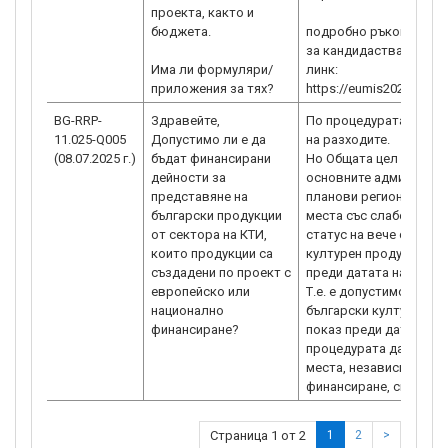
проекта, както и
бюджета.
подробно ръководство
за кандидастване може
Има ли формуляри/
линк:
приложения за тях?
https://eumis2020.gove
BG-RRP-
Здравейте,
По процедурата не е 
11.025-Q005
Допустимо ли е да
на разходите.
(08.07.2025 г.)
бъдат финансирани
Но Общата цел на проц
дейности за
основните администра
представяне на
планови региона на Бъ
български продукции
места със слабо разви
от сектора на КТИ,
статус на вече същес
които продукции са
културен продукт, кой
създадени по проект с
преди датата на обявя
европейско или
Т.е. е допустимо вече
национално
български културен пр
финансиране?
показ преди датата на
процедурата да бъде п
места, независимо от 
финансиране, свързана
Страница 1 от 2
1
2
>