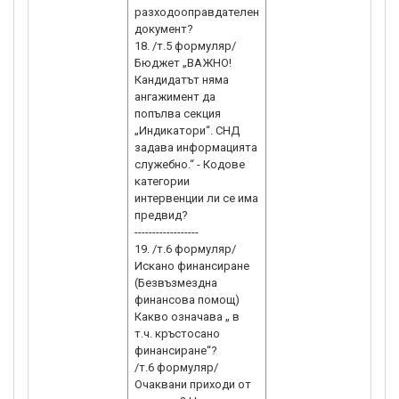
разходооправдателен
документ?
18. /т.5 формуляр/
Бюджет „ВАЖНО!
Кандидатът няма
ангажимент да
попълва секция
„Индикатори“. СНД
задава информацията
служебно.“ - Кодове
категории
интервенции ли се има
предвид?
------------------
19. /т.6 формуляр/
Искано финансиране
(Безвъзмездна
финансова помощ)
Какво означава „ в
т.ч. кръстосано
финансиране“?
/т.6 формуляр/
Очаквани приходи от