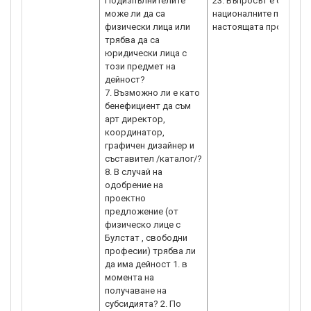
Подизпълнителите
23. Въпросът е свърза
може ли да са
националните програми
физически лица или
настоящата процедур
трябва да са
юридически лица с
този предмет на
дейност?
7. Възможно ли е като
бенефициент да съм
арт директор,
координатор,
графичен дизайнер и
съставител /каталог/?
8. В случай на
одобрение на
проектно
предложение (от
физическо лице с
Булстат , свободни
професии) трябва ли
да има дейност 1. в
момента на
получаване на
субсидията? 2. По