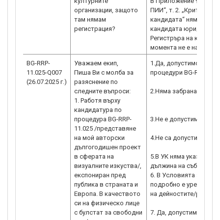
културните
В Приложение 9 „Крите
организации, защото
ПИИ“, т. 2. „Критерии 
там нямам
кандидата“ няма крите
регистрация?
кандидата юридическот
Регистръра на културн
момента не е напълно 
BG-RRP-
Уважаем екип,
1.Да, допустимо е да с
11.025-Q007
Пиша Ви с молба за
процедури BG-RRP-11.0
(26.07.2025 г.)
разяснение по
следните въпроси:
2.Няма забрана и може
1. Работя върху
кандидатура по
процедура BG-RRP-
3.Не е допустимо
11.025 /представяне
на мой авторски
4.Не са допустими раз
дългогодишен проект
в сферата на
5.В УК няма указана м
визуалните изкуства/,
дължина на събитията
експониран пред
6. В Условията за изп
публика в страната и
подробно е уреден нач
Европа. В качеството
на дейностите/разходи
си на физическо лице
с булстат за свободни
7. Да, допустимо е пр