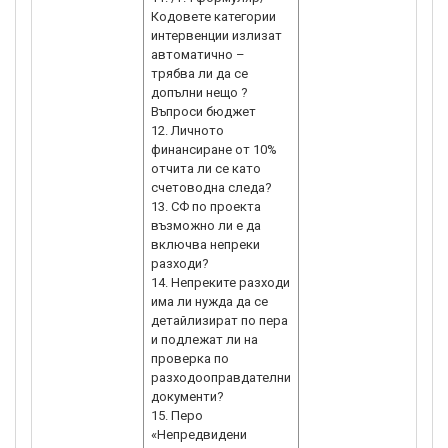
Кодовете категории
интервенции излизат
автоматично –
трябва ли да се
допълни нещо ?
Въпроси бюджет
12. Личното
финансиране от 10%
отчита ли се като
счетоводна следа?
13. СФ по проекта
възможно ли е да
включва непреки
разходи?
14. Непреките разходи
има ли нужда да се
детайлизират по пера
и подлежат ли на
проверка по
разходооправдателни
документи?
15. Перо
«Непредвидени